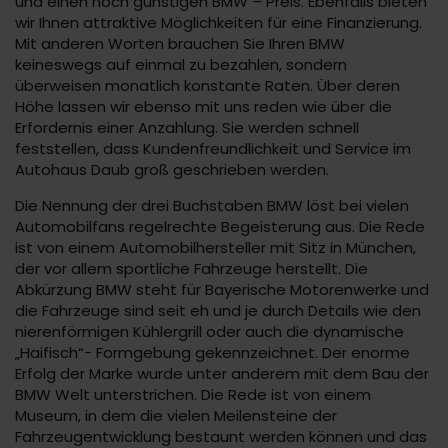
und einen noch günstigen BMW – Preis. Ebenfalls bieten
wir Ihnen attraktive Möglichkeiten für eine Finanzierung.
Mit anderen Worten brauchen Sie Ihren BMW
keineswegs auf einmal zu bezahlen, sondern
überweisen monatlich konstante Raten. Über deren
Höhe lassen wir ebenso mit uns reden wie über die
Erfordernis einer Anzahlung. Sie werden schnell
feststellen, dass Kundenfreundlichkeit und Service im
Autohaus Daub groß geschrieben werden.
Die Nennung der drei Buchstaben BMW löst bei vielen
Automobilfans regelrechte Begeisterung aus. Die Rede
ist von einem Automobilhersteller mit Sitz in München,
der vor allem sportliche Fahrzeuge herstellt. Die
Abkürzung BMW steht für Bayerische Motorenwerke und
die Fahrzeuge sind seit eh und je durch Details wie den
nierenförmigen Kühlergrill oder auch die dynamische
„Haifisch“- Formgebung gekennzeichnet. Der enorme
Erfolg der Marke wurde unter anderem mit dem Bau der
BMW Welt unterstrichen. Die Rede ist von einem
Museum, in dem die vielen Meilensteine der
Fahrzeugentwicklung bestaunt werden können und das