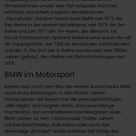
Firmenzentrale unweit des Olympiaparks München
errichtet und erhielt sogleich den Beinamen
„Vierzylinder“. Darüber hinaus baut BMW seit 1972 die
5er-Reihe in der oberen Mittelklasse, seit 1975 die 3er-
Reihe und seit 1977 die 7er-Reihe, die allesamt bis
heute fortbestehen. Spätere Meilensteine waren der M1
als Supersportler, der 750i als Revival des Zwölfzylinders
und der Z1. Die SUV der X-Reihe werden seit den 1990er
Jahren gebaut, die i-Reihe mit Elektrofahrzeugen seit
2013.
BMW im Motorsport
Bereits kurz nach dem Bau der ersten Autos baute BMW
auch erste Rennwagen. In den 1940er Jahren
triumphierten die Bayern bei der prestigeträchtigen
„Mille Miglia“ und sorgten dafür, dass jede Menge
Prominente der unmittelbaren Nachkriegszeit einen
BMW fuhren. Zu den „Testimonials“ früher Jahren
zählten Elvis Presley, Alain Delon oder auch das
ehemalige „Bondgirl“ Ursula Andress. Der Erfolg des