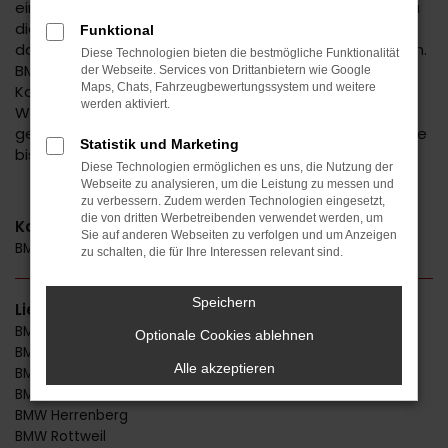
eine faire und informative Beratung. Wir kennen genau
die Vorteile der einzelnen BMW Modelle und sorgen
Funktional
dafür, dass Sie Ihr individuelles Traumfahrzeug erhalten.
Diese Technologien bieten die bestmögliche Funktionalität
BMW bietet sowohl Kleinwagen als auch
der Webseite. Services von Drittanbietern wie Google
Maps, Chats, Fahrzeugbewertungssystem und weitere
Kompaktfahrzeuge und attraktive, trendige SUV. Des
werden aktiviert.
Weiteren decken wir mit unserer Produktpalette das
gesamte Spektrum vom Neuwagen über EU-Fahrzeuge
Statistik und Marketing
bis hin zu Jahreswagen und Gebrauchtfahrzeugen ab.
Diese Technologien ermöglichen es uns, die Nutzung der
Webseite zu analysieren, um die Leistung zu messen und
zu verbessern. Zudem werden Technologien eingesetzt,
die von dritten Werbetreibenden verwendet werden, um
Kategorie
Sie auf anderen Webseiten zu verfolgen und um Anzeigen
BMW Gebrauchtwagen
zu schalten, die für Ihre Interessen relevant sind.
Speichern
Lieferservice
BMW Stuttgart
Optionale Cookies ablehnen
BMW Reutlingen
Alle akzeptieren
BMW Horb
BMW Freudenstadt
BMW Herrenberg
BMW Rottweil