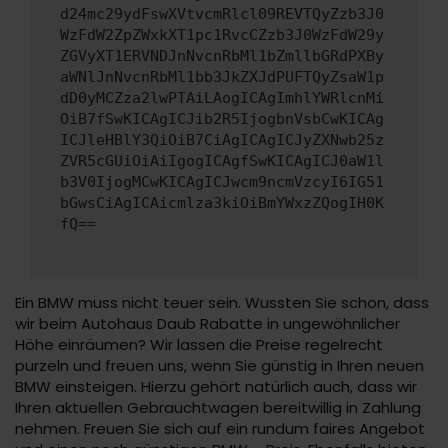
d24mc29ydFswXVtvcmRlcl09REVTQyZzb3J0
WzFdW2ZpZWxkXT1pc1RvcCZzb3J0WzFdW29y
ZGVyXT1ERVNDJnNvcnRbMl1bZmllbGRdPXBy
aWNlJnNvcnRbMl1bb3JkZXJdPUFTQyZsaW1p
dD0yMCZza2lwPTAiLAogICAgImhlYWRlcnMi
OiB7fSwKICAgICJib2R5IjogbnVsbCwKICAg
ICJleHBlY3QiOiB7CiAgICAgICJyZXNwb25z
ZVR5cGUiOiAiIgogICAgfSwKICAgICJ0aW1l
b3V0IjogMCwKICAgICJwcm9ncmVzcyI6IG51
bGwsCiAgICAicmlza3kiOiBmYWxzZQogIH0K
fQ==
Ein BMW muss nicht teuer sein. Wussten Sie schon, dass
wir beim Autohaus Daub Rabatte in ungewöhnlicher
Höhe einräumen? Wir lassen die Preise regelrecht
purzeln und freuen uns, wenn Sie günstig in Ihren neuen
BMW einsteigen. Hierzu gehört natürlich auch, dass wir
Ihren aktuellen Gebrauchtwagen bereitwillig in Zahlung
nehmen. Freuen Sie sich auf ein rundum faires Angebot