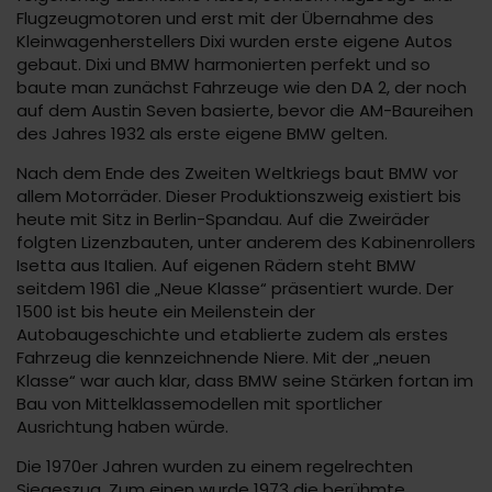
Flugzeugmotoren und erst mit der Übernahme des
Kleinwagenherstellers Dixi wurden erste eigene Autos
gebaut. Dixi und BMW harmonierten perfekt und so
baute man zunächst Fahrzeuge wie den DA 2, der noch
auf dem Austin Seven basierte, bevor die AM-Baureihen
des Jahres 1932 als erste eigene BMW gelten.
Nach dem Ende des Zweiten Weltkriegs baut BMW vor
allem Motorräder. Dieser Produktionszweig existiert bis
heute mit Sitz in Berlin-Spandau. Auf die Zweiräder
folgten Lizenzbauten, unter anderem des Kabinenrollers
Isetta aus Italien. Auf eigenen Rädern steht BMW
seitdem 1961 die „Neue Klasse“ präsentiert wurde. Der
1500 ist bis heute ein Meilenstein der
Autobaugeschichte und etablierte zudem als erstes
Fahrzeug die kennzeichnende Niere. Mit der „neuen
Klasse“ war auch klar, dass BMW seine Stärken fortan im
Bau von Mittelklassemodellen mit sportlicher
Ausrichtung haben würde.
Die 1970er Jahren wurden zu einem regelrechten
Siegeszug. Zum einen wurde 1973 die berühmte