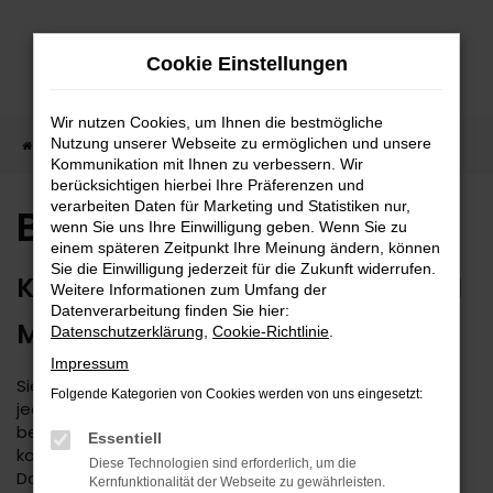
Zum
Hauptinhalt
Cookie Einstellungen
springen
Wir nutzen Cookies, um Ihnen die bestmögliche
Nutzung unserer Webseite zu ermöglichen und unsere
Startseite
BMW Auto kaufen
Kommunikation mit Ihnen zu verbessern. Wir
berücksichtigen hierbei Ihre Präferenzen und
verarbeiten Daten für Marketing und Statistiken nur,
BMW Auto kaufen
wenn Sie uns Ihre Einwilligung geben. Wenn Sie zu
einem späteren Zeitpunkt Ihre Meinung ändern, können
Sie die Einwilligung jederzeit für die Zukunft widerrufen.
KAUFEN SIE IHREN BMW DIREKT IM
Weitere Informationen zum Umfang der
Datenverarbeitung finden Sie hier:
MEHRMARKEN-CENTER
Datenschutzerklärung
,
Cookie-Richtlinie
.
Impressum
Sie suchen nach einem BMW? Damit treffen Sie auf
Folgende Kategorien von Cookies werden von uns eingesetzt:
jeden Fall eine gute Wahl. Als Mehrmarken-Center
beraten wir Sie seit 1974 kompetent und decken den
Essentiell
kompletten süddeutschen Raum ab. Das Autohaus
Diese Technologien sind erforderlich, um die
Daub ist Experte für BMW und legt größten Wert auf
Kernfunktionalität der Webseite zu gewährleisten.