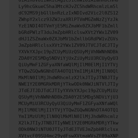
OiAiR0VUIiwKICAgICJ1cmwiOiAiaHR0cHM6
Ly9hcGkueC5ha3MtcHJvZC5hdWRhcmlzLm5l
dC92MS9jbGllbnRzLzIxNDIvd2Vic2l0ZS12
ZWhpY2xlcz93ZWJzaXRlPTVmMGZmNzZjYzJk
YzE1NDI4OTVmYjE5MiZmaWx0ZXJbMF1bZmll
bGRdPWlzT3duJmZpbHRlclswXVt2YWx1ZV09
dHJ1ZSZmaWx0ZXJbMV1bZmllbGRdPW1vZGVs
JmZpbHRlclsxXVt2YWx1ZV09JTVCJTdCJTIy
YXVkYXJpc19pZCUyMiUzQSUyMjVhNWNhNDBk
ZDA0Y2E5MDg5NDViYjUxZiUyMiU3RCUyQyU3
QiUyMmF1ZGFyaXNfaWQlMjIlM0ElMjI1YTVj
YTQwZGQwNGNhOTA4OTQ1YmI1MjAlMjIlN0Ql
MkMlN0IlMjJhdWRhcmlzX2lkJTIyJTNBJTIy
NWE1Y2E0MGRkMDRjYTkwODk0NWJiNTVlJTIy
JTdEJTJDJTdCJTIyYXVkYXJpc19pZCUyMiUz
QSUyMjVhNWNhNDBkZDA0Y2E5MDg5NDViYjU3
MCUyMiU3RCUyQyU3QiUyMmF1ZGFyaXNfaWQl
MjIlM0ElMjI1YTVjYTQwZGQwNGNhOTA4OTQ1
YmI1MzUlMjIlN0QlMkMlN0IlMjJhdWRhcmlz
X2lkJTIyJTNBJTIyNWE1Y2E0MGRkMDRjYTkw
ODk0NWJiNTU0JTIyJTdEJTVEJmZpbHRlclsx
XVtvcF09SU4mc29ydFswXVtmaWVsZF09aXNP