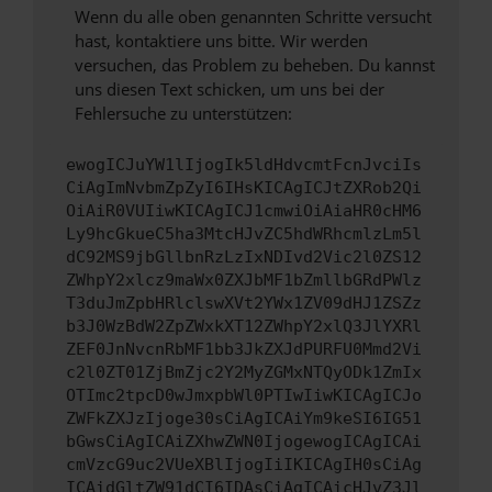
Wenn du alle oben genannten Schritte versucht
hast, kontaktiere uns bitte. Wir werden
versuchen, das Problem zu beheben. Du kannst
uns diesen Text schicken, um uns bei der
Fehlersuche zu unterstützen:
ewogICJuYW1lIjogIk5ldHdvcmtFcnJvciIs
CiAgImNvbmZpZyI6IHsKICAgICJtZXRob2Qi
OiAiR0VUIiwKICAgICJ1cmwiOiAiaHR0cHM6
Ly9hcGkueC5ha3MtcHJvZC5hdWRhcmlzLm5l
dC92MS9jbGllbnRzLzIxNDIvd2Vic2l0ZS12
ZWhpY2xlcz9maWx0ZXJbMF1bZmllbGRdPWlz
T3duJmZpbHRlclswXVt2YWx1ZV09dHJ1ZSZz
b3J0WzBdW2ZpZWxkXT12ZWhpY2xlQ3JlYXRl
ZEF0JnNvcnRbMF1bb3JkZXJdPURFU0Mmd2Vi
c2l0ZT01ZjBmZjc2Y2MyZGMxNTQyODk1ZmIx
OTImc2tpcD0wJmxpbWl0PTIwIiwKICAgICJo
ZWFkZXJzIjoge30sCiAgICAiYm9keSI6IG51
bGwsCiAgICAiZXhwZWN0IjogewogICAgICAi
cmVzcG9uc2VUeXBlIjogIiIKICAgIH0sCiAg
ICAidGltZW91dCI6IDAsCiAgICAicHJvZ3Jl