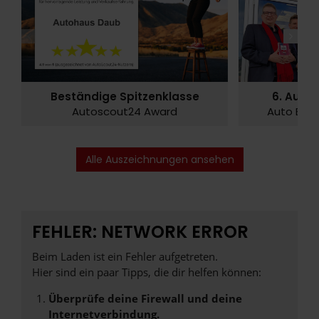
News
Auszeichnungen
News
Auszei
Beständige Spitzenklasse
6. Ausze
Autoscout24 Award
Auto Bild
Alle Auszeichnungen ansehen
FEHLER: NETWORK ERROR
Beim Laden ist ein Fehler aufgetreten.
Hier sind ein paar Tipps, die dir helfen können:
Überprüfe deine Firewall und deine
Internetverbindung.