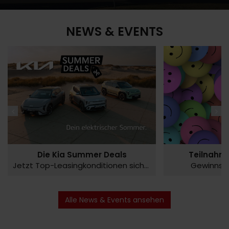
NEWS & EVENTS
Die Kia Summer Deals
Teilnahm
Jetzt Top-Leasingkonditionen sichern!
Gewinnsp
Alle News & Events ansehen