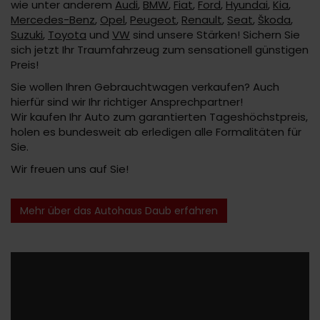
wie unter anderem
Audi
,
BMW
,
Fiat
,
Ford
,
Hyundai
,
Kia
,
Mercedes-Benz
,
Opel
,
Peugeot
,
Renault
,
Seat
,
Škoda
,
Suzuki
,
Toyota
und
VW
sind unsere Stärken! Sichern Sie
sich jetzt Ihr Traumfahrzeug zum sensationell günstigen
Preis!
Sie wollen Ihren Gebrauchtwagen verkaufen? Auch
hierfür sind wir Ihr richtiger Ansprechpartner!
Wir kaufen Ihr Auto zum garantierten Tageshöchstpreis,
holen es bundesweit ab erledigen alle Formalitäten für
Sie.
Wir freuen uns auf Sie!
Mehr über das Autohaus Daub erfahren