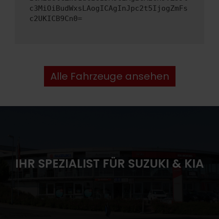
c3MiOiBudWxsLAogICAgInJpc2t5IjogZmFs
c2UKICB9Cn0=
Alle Fahrzeuge ansehen
IHR SPEZIALIST FÜR SUZUKI & KIA