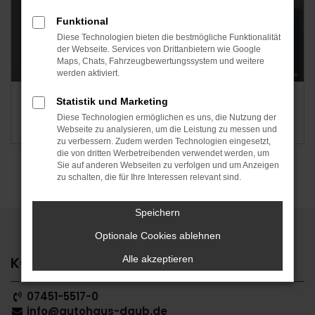
Funktional
Diese Technologien bieten die bestmögliche Funktionalität
der Webseite. Services von Drittanbietern wie Google
Maps, Chats, Fahrzeugbewertungssystem und weitere
werden aktiviert.
Reparatur-Finanzierung
Statistik und Marketing
Diese Technologien ermöglichen es uns, die Nutzung der
Immer finanziell frei & flexibel bleiben!
Webseite zu analysieren, um die Leistung zu messen und
zu verbessern. Zudem werden Technologien eingesetzt,
die von dritten Werbetreibenden verwendet werden, um
Sie auf anderen Webseiten zu verfolgen und um Anzeigen
zu schalten, die für Ihre Interessen relevant sind.
Speichern
Optionale Cookies ablehnen
Alle akzeptieren
KONTAKT & ÖFFNUNGSZEITEN
07451-5517-0
info@autohaus-daub.de