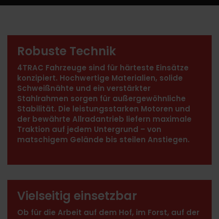
Robuste Technik
4TRAC Fahrzeuge sind für härteste Einsätze
konzipiert. Hochwertige Materialien, solide
Schweißnähte und ein verstärkter
Stahlrahmen sorgen für außergewöhnliche
Stabilität. Die leistungsstarken Motoren und
der bewährte Allradantrieb liefern maximale
Traktion auf jedem Untergrund – von
matschigem Gelände bis steilen Anstiegen.
Vielseitig einsetzbar
Ob für die Arbeit auf dem Hof, im Forst, auf der