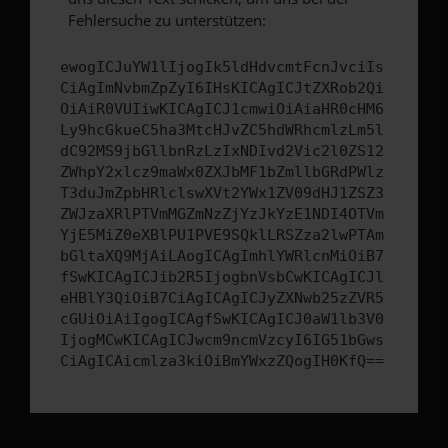
Fehlersuche zu unterstützen:
ewogICJuYW1lIjogIk5ldHdvcmtFcnJvciIs
CiAgImNvbmZpZyI6IHsKICAgICJtZXRob2Qi
OiAiR0VUIiwKICAgICJ1cmwiOiAiaHR0cHM6
Ly9hcGkueC5ha3MtcHJvZC5hdWRhcmlzLm5l
dC92MS9jbGllbnRzLzIxNDIvd2Vic2l0ZS12
ZWhpY2xlcz9maWx0ZXJbMF1bZmllbGRdPWlz
T3duJmZpbHRlclswXVt2YWx1ZV09dHJ1ZSZ3
ZWJzaXRlPTVmMGZmNzZjYzJkYzE1NDI4OTVm
YjE5MiZ0eXBlPU1PVE9SQklLRSZza2lwPTAm
bGltaXQ9MjAiLAogICAgImhlYWRlcnMiOiB7
fSwKICAgICJib2R5IjogbnVsbCwKICAgICJl
eHBlY3QiOiB7CiAgICAgICJyZXNwb25zZVR5
cGUiOiAiIgogICAgfSwKICAgICJ0aW1lb3V0
IjogMCwKICAgICJwcm9ncmVzcyI6IG51bGws
CiAgICAicmlza3kiOiBmYWxzZQogIH0KfQ==