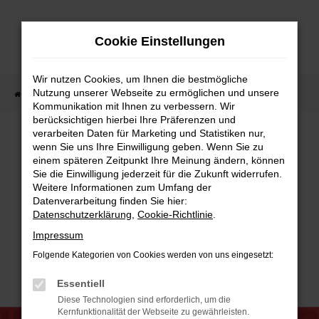
Zum
Hauptinhalt
Cookie Einstellungen
springen
Wir nutzen Cookies, um Ihnen die bestmögliche
Nutzung unserer Webseite zu ermöglichen und unsere
Startseite
4TRAC (Odes)
Kommunikation mit Ihnen zu verbessern. Wir
berücksichtigen hierbei Ihre Präferenzen und
verarbeiten Daten für Marketing und Statistiken nur,
wenn Sie uns Ihre Einwilligung geben. Wenn Sie zu
Kraft, Zuverlässigkeit
einem späteren Zeitpunkt Ihre Meinung ändern, können
Sie die Einwilligung jederzeit für die Zukunft widerrufen.
und Abenteuerlust
Weitere Informationen zum Umfang der
Datenverarbeitung finden Sie hier:
Jetzt beim Autohaus Daub
Datenschutzerklärung
,
Cookie-Richtlinie
.
Impressum
erhältlich
Folgende Kategorien von Cookies werden von uns eingesetzt:
Essentiell
Diese Technologien sind erforderlich, um die
Kernfunktionalität der Webseite zu gewährleisten.