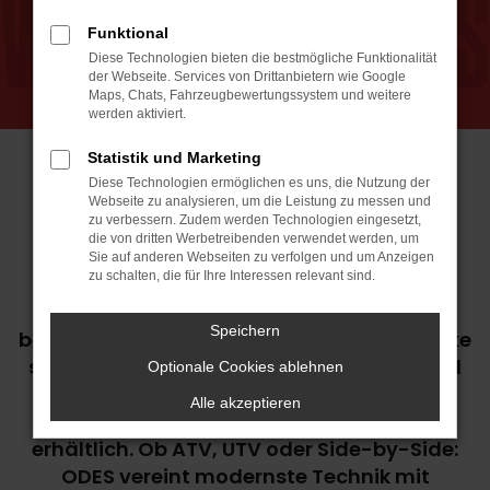
Funktional
Diese Technologien bieten die bestmögliche Funktionalität
der Webseite. Services von Drittanbietern wie Google
Maps, Chats, Fahrzeugbewertungssystem und weitere
werden aktiviert.
Statistik und Marketing
Jetzt Odes Modelle entdecken
Diese Technologien ermöglichen es uns, die Nutzung der
Webseite zu analysieren, um die Leistung zu messen und
zu verbessern. Zudem werden Technologien eingesetzt,
die von dritten Werbetreibenden verwendet werden, um
Wer auf der Suche nach robusten,
Sie auf anderen Webseiten zu verfolgen und um Anzeigen
zu schalten, die für Ihre Interessen relevant sind.
leistungsstarken und vielseitigen
Fahrzeugen für Arbeit und Freizeit ist, wird
Speichern
bei 4TRAC (ehemals ODES) fündig. Die Marke
steht weltweit für Qualität, Innovation und
Optionale Cookies ablehnen
Fahrspaß im Offroad-Bereich – und ist ab
Alle akzeptieren
sofort exklusiv beim Autohaus Daub
erhältlich. Ob ATV, UTV oder Side-by-Side:
ODES vereint modernste Technik mit