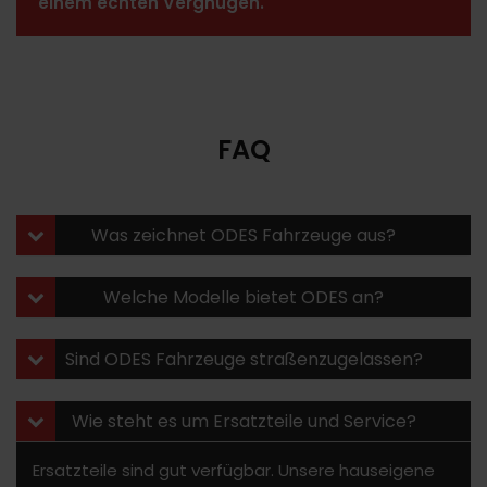
einem echten Vergnügen.
FAQ
Was zeichnet ODES Fahrzeuge aus?
Welche Modelle bietet ODES an?
Das Sortiment umfasst vielseitige ATVs und UTVs –
Sind ODES Fahrzeuge straßenzugelassen?
von kompakten Arbeitsmaschinen bis zu
leistungsstarken Side-by-Side-Modellen. Beliebte
Varianten sind der ODES Dominator, der Assailant
Wie steht es um Ersatzteile und Service?
und der Comrade, die jeweils unterschiedliche
Leistungs- und Ausstattungsstufen abdecken.
Ersatzteile sind gut verfügbar. Unsere hauseigene