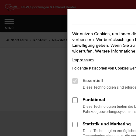
Zum
Hauptinhalt
springen
MENÜ
Wir nutzen Cookies, um Ihnen d
verbessern. Wir berücksichtigen 
Startseite
Kontakt
Newsletter
Einwilligung geben. Wenn Sie zu 
widerrufen. Weitere Information
AU
Impressum
Folgende Kategorien von Cookies werd
Essentiell
Diese Technologien sind erforde
Funktional
Diese Technologien bieten die b
Fahrzeugbewertungssystem und w
Statistik und Marketing
Diese Technologien ermöglichen