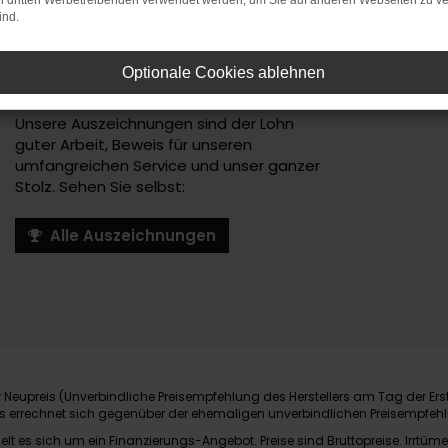
on dritten Werbetreibenden verwendet werden, um Sie auf anderen Webseiten zu ve
ind.
AUSGEZEICHNET
Optionale Cookies ablehnen
Unsere Auszeichnungen sind der Lohn
guter Arbeit, Beweis für unseren
umfangreichen Service und unser ganzer
Stolz. Sehen Sie selbst:
Alle Auszeichnungen
Neupreis (Unverbindliche Preisempfehlung des Herstellers am Tag der Ers
nis errechnet sich gegenüber der ehemaligen unverbindlichen Preisempfehl
elt es sich um ein Finanzierungs-Angebot. Preise sind Bruttopreise. Irrtüme