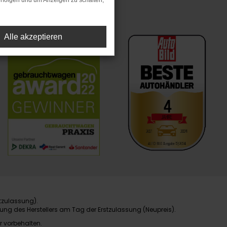
rfolgen und um Anzeigen zu schalten,
Alle akzeptieren
tzulassung).
ung des Herstellers am Tag der Erstzulassung (Neupreis).
r vorbehalten.