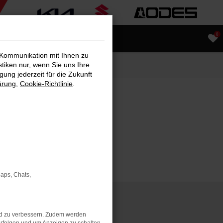
0
 Kommunikation mit Ihnen zu
stiken nur, wenn Sie uns Ihre
ung jederzeit für die Zukunft
ärung
,
Cookie-Richtlinie
.
TER
Maps, Chats,
nd zu verbessern. Zudem werden