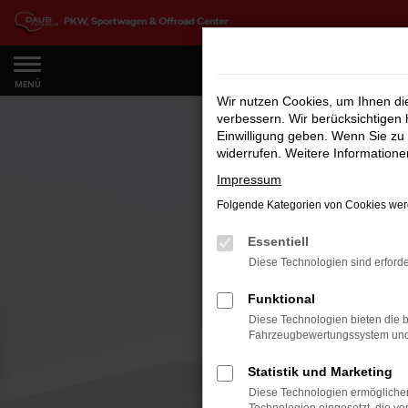
Zum
Hauptinhalt
springen
MENÜ
Wir nutzen Cookies, um Ihnen d
verbessern. Wir berücksichtigen 
Einwilligung geben. Wenn Sie zu 
widerrufen. Weitere Information
Impressum
Folgende Kategorien von Cookies werd
Essentiell
Diese Technologien sind erforde
Funktional
Diese Technologien bieten die b
Fahrzeugbewertungssystem und w
Statistik und Marketing
Diese Technologien ermöglichen