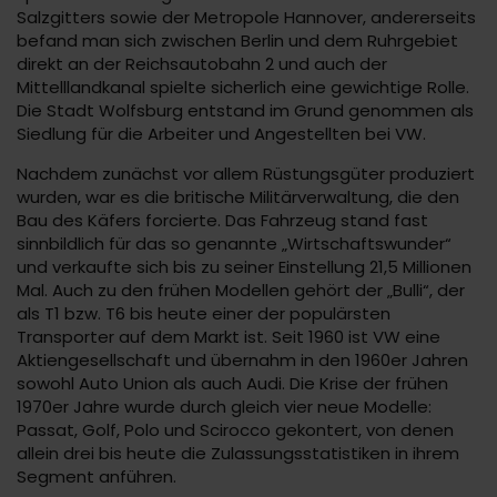
Salzgitters sowie der Metropole Hannover, andererseits
befand man sich zwischen Berlin und dem Ruhrgebiet
direkt an der Reichsautobahn 2 und auch der
Mittelllandkanal spielte sicherlich eine gewichtige Rolle.
Die Stadt Wolfsburg entstand im Grund genommen als
Siedlung für die Arbeiter und Angestellten bei VW.
Nachdem zunächst vor allem Rüstungsgüter produziert
wurden, war es die britische Militärverwaltung, die den
Bau des Käfers forcierte. Das Fahrzeug stand fast
sinnbildlich für das so genannte „Wirtschaftswunder“
und verkaufte sich bis zu seiner Einstellung 21,5 Millionen
Mal. Auch zu den frühen Modellen gehört der „Bulli“, der
als T1 bzw. T6 bis heute einer der populärsten
Transporter auf dem Markt ist. Seit 1960 ist VW eine
Aktiengesellschaft und übernahm in den 1960er Jahren
sowohl Auto Union als auch Audi. Die Krise der frühen
1970er Jahre wurde durch gleich vier neue Modelle:
Passat, Golf, Polo und Scirocco gekontert, von denen
allein drei bis heute die Zulassungsstatistiken in ihrem
Segment anführen.