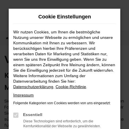
Zum
Hauptinhalt
Cookie Einstellungen
springen
Wir nutzen Cookies, um Ihnen die bestmögliche
Nutzung unserer Webseite zu ermöglichen und unsere
Startseite
VW Auto kaufen
Kommunikation mit Ihnen zu verbessern. Wir
berücksichtigen hierbei Ihre Präferenzen und
verarbeiten Daten für Marketing und Statistiken nur,
VW Auto kaufen
wenn Sie uns Ihre Einwilligung geben. Wenn Sie zu
einem späteren Zeitpunkt Ihre Meinung ändern, können
Sie die Einwilligung jederzeit für die Zukunft widerrufen.
KAUFEN SIE IHREN VW DIREKT IM
Weitere Informationen zum Umfang der
Datenverarbeitung finden Sie hier:
MEHRMARKEN-CENTER
Datenschutzerklärung
,
Cookie-Richtlinie
.
Impressum
Sie suchen nach einem VW? Damit treffen Sie auf jeden
Folgende Kategorien von Cookies werden von uns eingesetzt:
Fall eine gute Wahl. Als Mehrmarken-Center beraten wir
Sie seit 1974 kompetent und decken den kompletten
Essentiell
süddeutschen Raum ab. Das Autohaus Daub ist Experte
Diese Technologien sind erforderlich, um die
für VW und legt größten Wert auf eine faire und
Kernfunktionalität der Webseite zu gewährleisten.