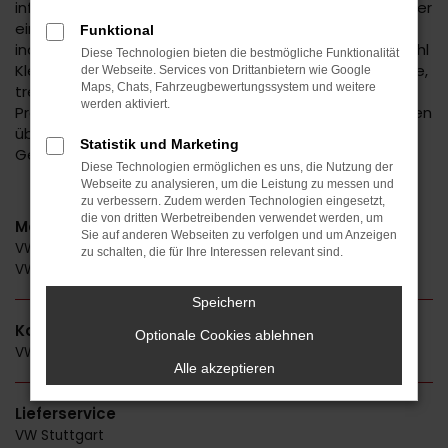
informative Beratung. Wir kennen genau die Vorteile der
einzelnen VW Modelle und sorgen dafür, dass Sie Ihr
Funktional
individuelles Traumfahrzeug erhalten. VW bietet sowohl
Diese Technologien bieten die bestmögliche Funktionalität
Kleinwagen als auch Kompaktfahrzeuge und attraktive,
der Webseite. Services von Drittanbietern wie Google
Maps, Chats, Fahrzeugbewertungssystem und weitere
trendige SUV. Des Weiteren decken wir mit unserer
werden aktiviert.
Produktpalette das gesamte Spektrum vom Neuwagen
über EU-Fahrzeuge bis hin zu Jahreswagen und
Statistik und Marketing
Gebrauchtfahrzeugen ab.
Diese Technologien ermöglichen es uns, die Nutzung der
Webseite zu analysieren, um die Leistung zu messen und
zu verbessern. Zudem werden Technologien eingesetzt,
die von dritten Werbetreibenden verwendet werden, um
Modelle
Sie auf anderen Webseiten zu verfolgen und um Anzeigen
VW Passat
zu schalten, die für Ihre Interessen relevant sind.
VW T-Roc
Speichern
Kategorie
Optionale Cookies ablehnen
VW Gebrauchtwagen
Alle akzeptieren
Lieferservice
VW Stuttgart