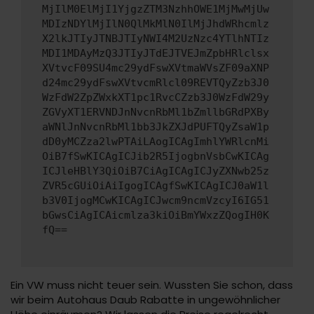
MjIlM0ElMjI1YjgzZTM3NzhhOWE1MjMwMjUw
MDIzNDYlMjIlN0QlMkMlN0IlMjJhdWRhcmlz
X2lkJTIyJTNBJTIyNWI4M2UzNzc4YTlhNTIz
MDI1MDAyMzQ3JTIyJTdEJTVEJmZpbHRlclsx
XVtvcF09SU4mc29ydFswXVtmaWVsZF09aXNP
d24mc29ydFswXVtvcmRlcl09REVTQyZzb3J0
WzFdW2ZpZWxkXT1pc1RvcCZzb3J0WzFdW29y
ZGVyXT1ERVNDJnNvcnRbMl1bZmllbGRdPXBy
aWNlJnNvcnRbMl1bb3JkZXJdPUFTQyZsaW1p
dD0yMCZza2lwPTAiLAogICAgImhlYWRlcnMi
OiB7fSwKICAgICJib2R5IjogbnVsbCwKICAg
ICJleHBlY3QiOiB7CiAgICAgICJyZXNwb25z
ZVR5cGUiOiAiIgogICAgfSwKICAgICJ0aW1l
b3V0IjogMCwKICAgICJwcm9ncmVzcyI6IG51
bGwsCiAgICAicmlza3kiOiBmYWxzZQogIH0K
fQ==
Ein VW muss nicht teuer sein. Wussten Sie schon, dass
wir beim Autohaus Daub Rabatte in ungewöhnlicher