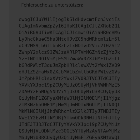
Fehlersuche zu unterstützen:
ewogICJuYW1lIjogIk5ldHdvcmtFcnJvciIs
CiAgImNvbmZpZyI6IHsKICAgICJtZXRob2Qi
OiAiR0VUIiwKICAgICJ1cmwiOiAiaHR0cHM6
Ly9hcGkueC5ha3MtcHJvZC5hdWRhcmlzLm5l
dC92MS9jbGllbnRzLzIxNDIvd2Vic2l0ZS12
ZWhpY2xlcz93ZWJzaXRlPTVmMGZmNzZjYzJk
YzE1NDI4OTVmYjE5MiZmaWx0ZXJbMF1bZmll
bGRdPWlzT3duJmZpbHRlclswXVt2YWx1ZV09
dHJ1ZSZmaWx0ZXJbMV1bZmllbGRdPW1vZGVs
JmZpbHRlclsxXVt2YWx1ZV09JTVCJTdCJTIy
YXVkYXJpc19pZCUyMiUzQSUyMjVhNWNhMzE5
ZDA0Y2E5MDg5NDViYjUxOCUyMiU3RCUyQyU3
QiUyMmF1ZGFyaXNfaWQlMjIlM0ElMjI1Yjgz
ZTM3NzhhOWE1MjMwMjUwMDIxNGUlMjIlN0Ql
MkMlN0IlMjJhdWRhcmlzX2lkJTIyJTNBJTIy
NWE1Y2EzMTlkMDRjYTkwODk0NWJiNTFhJTIy
JTdEJTJDJTdCJTIyYXVkYXJpc19pZCUyMiUz
QSUyMjViODNlMzc3OGE5YTUyMzAyNTAwMjMz
MSUyMiU3RCUyQyU3QiUyMmF1ZGFyaXNfaWQl