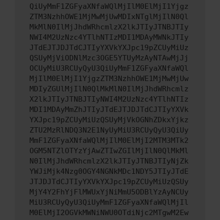
QiUyMmF1ZGFyaXNfaWQlMjIlM0ElMjI1Yjgz
ZTM3NzhhOWE1MjMwMjUwMDIxNTglMjIlN0Ql
MkMlN0IlMjJhdWRhcmlzX2lkJTIyJTNBJTIy
NWI4M2UzNzc4YTlhNTIzMDI1MDAyMWNkJTIy
JTdEJTJDJTdCJTIyYXVkYXJpc19pZCUyMiUz
QSUyMjViODNlMzc3OGE5YTUyMzAyNTAwMjJj
OCUyMiU3RCUyQyU3QiUyMmF1ZGFyaXNfaWQl
MjIlM0ElMjI1YjgzZTM3NzhhOWE1MjMwMjUw
MDIyZGUlMjIlN0QlMkMlN0IlMjJhdWRhcmlz
X2lkJTIyJTNBJTIyNWI4M2UzNzc4YTlhNTIz
MDI1MDAyMmZhJTIyJTdEJTJDJTdCJTIyYXVk
YXJpc19pZCUyMiUzQSUyMjVkOGNhZDkxYjkz
ZTU2MzRlNDQ3N2E1NyUyMiU3RCUyQyU3QiUy
MmF1ZGFyaXNfaWQlMjIlM0ElMjI2MTM3MTk2
OGM5NTZlOTYzYjAwZTIwZGIlMjIlN0QlMkMl
N0IlMjJhdWRhcmlzX2lkJTIyJTNBJTIyNjZk
YWJiMjk4Nzg0OGY4NGNkMDc1NDY5JTIyJTdE
JTJDJTdCJTIyYXVkYXJpc19pZCUyMiUzQSUy
MjY4Y2FhYjFlMWUxYjNiMmU5ODBlYzAyNCUy
MiU3RCUyQyU3QiUyMmF1ZGFyaXNfaWQlMjIl
M0ElMjI2OGVkMWNiNWU0OTdiNjc2MTgwM2Ew