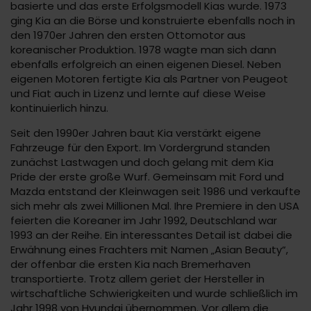
basierte und das erste Erfolgsmodell Kias wurde. 1973
ging Kia an die Börse und konstruierte ebenfalls noch in
den 1970er Jahren den ersten Ottomotor aus
koreanischer Produktion. 1978 wagte man sich dann
ebenfalls erfolgreich an einen eigenen Diesel. Neben
eigenen Motoren fertigte Kia als Partner von Peugeot
und Fiat auch in Lizenz und lernte auf diese Weise
kontinuierlich hinzu.
Seit den 1990er Jahren baut Kia verstärkt eigene
Fahrzeuge für den Export. Im Vordergrund standen
zunächst Lastwagen und doch gelang mit dem Kia
Pride der erste große Wurf. Gemeinsam mit Ford und
Mazda entstand der Kleinwagen seit 1986 und verkaufte
sich mehr als zwei Millionen Mal. Ihre Premiere in den USA
feierten die Koreaner im Jahr 1992, Deutschland war
1993 an der Reihe. Ein interessantes Detail ist dabei die
Erwähnung eines Frachters mit Namen „Asian Beauty“,
der offenbar die ersten Kia nach Bremerhaven
transportierte. Trotz allem geriet der Hersteller in
wirtschaftliche Schwierigkeiten und wurde schließlich im
Jahr 1998 von Hyundai übernommen. Vor allem die