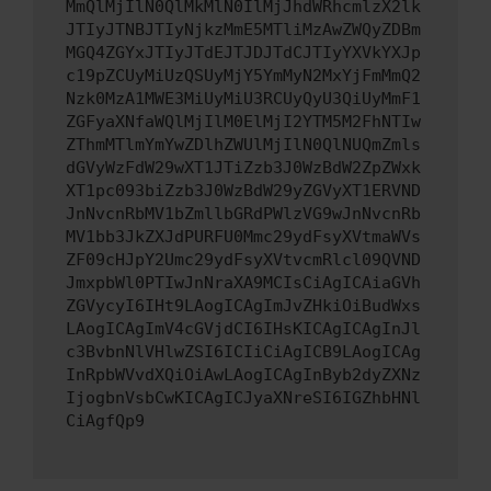
MmQlMjIlN0QlMkMlN0IlMjJhdWRhcmlzX2lk
JTIyJTNBJTIyNjkzMmE5MTliMzAwZWQyZDBm
MGQ4ZGYxJTIyJTdEJTJDJTdCJTIyYXVkYXJp
c19pZCUyMiUzQSUyMjY5YmMyN2MxYjFmMmQ2
Nzk0MzA1MWE3MiUyMiU3RCUyQyU3QiUyMmF1
ZGFyaXNfaWQlMjIlM0ElMjI2YTM5M2FhNTIw
ZThmMTlmYmYwZDlhZWUlMjIlN0QlNUQmZmls
dGVyWzFdW29wXT1JTiZzb3J0WzBdW2ZpZWxk
XT1pc093biZzb3J0WzBdW29yZGVyXT1ERVND
JnNvcnRbMV1bZmllbGRdPWlzVG9wJnNvcnRb
MV1bb3JkZXJdPURFU0Mmc29ydFsyXVtmaWVs
ZF09cHJpY2Umc29ydFsyXVtvcmRlcl09QVND
JmxpbWl0PTIwJnNraXA9MCIsCiAgICAiaGVh
ZGVycyI6IHt9LAogICAgImJvZHkiOiBudWxs
LAogICAgImV4cGVjdCI6IHsKICAgICAgInJl
c3BvbnNlVHlwZSI6ICIiCiAgICB9LAogICAg
InRpbWVvdXQiOiAwLAogICAgInByb2dyZXNz
IjogbnVsbCwKICAgICJyaXNreSI6IGZhbHNl
CiAgfQp9