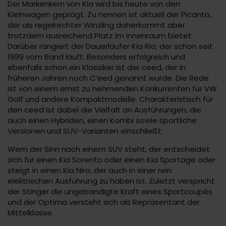
Der Markenkern von Kia wird bis heute von den
Kleinwagen geprägt. Zu nennen ist aktuell der Picanto,
der als regelrechter Winzling daherkommt aber
trotzdem ausreichend Platz im Innenraum bietet.
Darüber rangiert der Dauerläufer Kia Rio, der schon seit
1999 vom Band läuft. Besonders erfolgreich und
ebenfalls schon ein Klassiker ist der ceed, der in
früheren Jahren noch C‘eed genannt wurde. Die Rede
ist von einem ernst zu nehmenden Konkurrenten für VW
Golf und andere Kompaktmodelle. Charakteristisch für
den ceed ist dabei die Vielfalt an Ausführungen, die
auch einen Hybriden, einen Kombi sowie sportliche
Versionen und SUV-Varianten einschließt.
Wem der Sinn nach einem SUV steht, der entscheidet
sich für einen Kia Sorento oder einen Kia Sportage oder
steigt in einen Kia Niro, der auch in einer rein
elektrischen Ausführung zu haben ist. Zuletzt verspricht
der Stinger die ungebändigte Kraft eines Sportcoupés
und der Optima versteht sich als Repräsentant der
Mittelklasse.