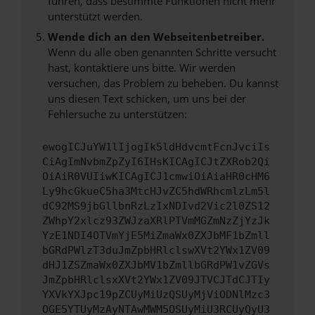
führen, dass bestimmte Funktionen nicht mehr
unterstützt werden.
Wende dich an den Webseitenbetreiber.
Wenn du alle oben genannten Schritte versucht
hast, kontaktiere uns bitte. Wir werden
versuchen, das Problem zu beheben. Du kannst
uns diesen Text schicken, um uns bei der
Fehlersuche zu unterstützen:
ewogICJuYW1lIjogIk5ldHdvcmtFcnJvciIs
CiAgImNvbmZpZyI6IHsKICAgICJtZXRob2Qi
OiAiR0VUIiwKICAgICJ1cmwiOiAiaHR0cHM6
Ly9hcGkueC5ha3MtcHJvZC5hdWRhcmlzLm5l
dC92MS9jbGllbnRzLzIxNDIvd2Vic2l0ZS12
ZWhpY2xlcz93ZWJzaXRlPTVmMGZmNzZjYzJk
YzE1NDI4OTVmYjE5MiZmaWx0ZXJbMF1bZmll
bGRdPWlzT3duJmZpbHRlclswXVt2YWx1ZV09
dHJ1ZSZmaWx0ZXJbMV1bZmllbGRdPW1vZGVs
JmZpbHRlclsxXVt2YWx1ZV09JTVCJTdCJTIy
YXVkYXJpc19pZCUyMiUzQSUyMjViODNlMzc3
OGE5YTUyMzAyNTAwMWM5OSUyMiU3RCUyQyU3