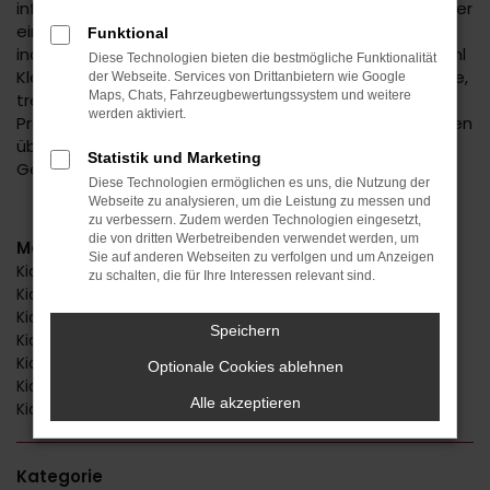
informative Beratung. Wir kennen genau die Vorteile der
einzelnen Kia Modelle und sorgen dafür, dass Sie Ihr
Funktional
individuelles Traumfahrzeug erhalten. Kia bietet sowohl
Diese Technologien bieten die bestmögliche Funktionalität
Kleinwagen als auch Kompaktfahrzeuge und attraktive,
der Webseite. Services von Drittanbietern wie Google
Maps, Chats, Fahrzeugbewertungssystem und weitere
trendige SUV. Des Weiteren decken wir mit unserer
werden aktiviert.
Produktpalette das gesamte Spektrum vom Neuwagen
über EU-Fahrzeuge bis hin zu Jahreswagen und
Statistik und Marketing
Gebrauchtfahrzeugen ab.
Diese Technologien ermöglichen es uns, die Nutzung der
Webseite zu analysieren, um die Leistung zu messen und
zu verbessern. Zudem werden Technologien eingesetzt,
die von dritten Werbetreibenden verwendet werden, um
Modelle
Sie auf anderen Webseiten zu verfolgen und um Anzeigen
Kia Ceed Sportswagon
zu schalten, die für Ihre Interessen relevant sind.
Kia Picanto
Kia Rio
Speichern
Kia Sorento
Kia Sportage
Optionale Cookies ablehnen
Kia Stonic
Alle akzeptieren
Kia XCeed
Kategorie