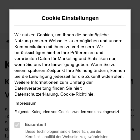
Zum
Hauptinhalt
Cookie Einstellungen
springen
Wir nutzen Cookies, um Ihnen die bestmögliche
Nutzung unserer Webseite zu ermöglichen und unsere
Startseite
Kia Auto kaufen
Kommunikation mit Ihnen zu verbessern. Wir
berücksichtigen hierbei Ihre Präferenzen und
verarbeiten Daten für Marketing und Statistiken nur,
Kia Auto kaufen
wenn Sie uns Ihre Einwilligung geben. Wenn Sie zu
einem späteren Zeitpunkt Ihre Meinung ändern, können
Sie die Einwilligung jederzeit für die Zukunft widerrufen.
KAUFEN SIE IHREN KIA DIREKT BEIM
Weitere Informationen zum Umfang der
Datenverarbeitung finden Sie hier:
VERTRAGSHÄNDLER
Datenschutzerklärung
,
Cookie-Richtlinie
.
Impressum
Sie suchen nach einem Kia? Damit treffen Sie auf jeden
Folgende Kategorien von Cookies werden von uns eingesetzt:
Fall eine gute Wahl. Als Mehrmarken-Center beraten wir
Sie seit 1974 kompetent und decken den kompletten
Essentiell
süddeutschen Raum ab. Das Autohaus Daub ist Experte
Diese Technologien sind erforderlich, um die
für Kia und legt größten Wert auf eine faire und
Kernfunktionalität der Webseite zu gewährleisten.