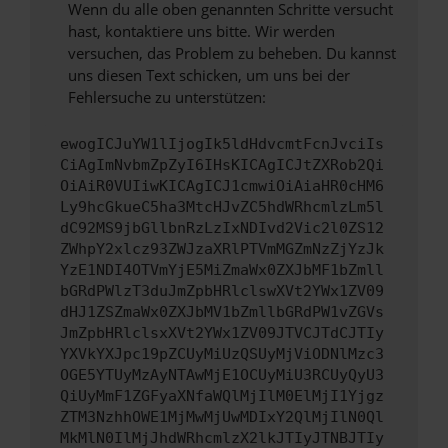
Wenn du alle oben genannten Schritte versucht
hast, kontaktiere uns bitte. Wir werden
versuchen, das Problem zu beheben. Du kannst
uns diesen Text schicken, um uns bei der
Fehlersuche zu unterstützen:
ewogICJuYW1lIjogIk5ldHdvcmtFcnJvciIs
CiAgImNvbmZpZyI6IHsKICAgICJtZXRob2Qi
OiAiR0VUIiwKICAgICJ1cmwiOiAiaHR0cHM6
Ly9hcGkueC5ha3MtcHJvZC5hdWRhcmlzLm5l
dC92MS9jbGllbnRzLzIxNDIvd2Vic2l0ZS12
ZWhpY2xlcz93ZWJzaXRlPTVmMGZmNzZjYzJk
YzE1NDI4OTVmYjE5MiZmaWx0ZXJbMF1bZmll
bGRdPWlzT3duJmZpbHRlclswXVt2YWx1ZV09
dHJ1ZSZmaWx0ZXJbMV1bZmllbGRdPW1vZGVs
JmZpbHRlclsxXVt2YWx1ZV09JTVCJTdCJTIy
YXVkYXJpc19pZCUyMiUzQSUyMjViODNlMzc3
OGE5YTUyMzAyNTAwMjE1OCUyMiU3RCUyQyU3
QiUyMmF1ZGFyaXNfaWQlMjIlM0ElMjI1Yjgz
ZTM3NzhhOWE1MjMwMjUwMDIxY2QlMjIlN0Ql
MkMlN0IlMjJhdWRhcmlzX2lkJTIyJTNBJTIy