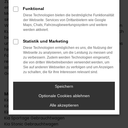
Zusammenarbeit mit uns genießen, liegt in unserer
enormen Erfahrung. Das Autohaus Daub ist ein
Funktional
Mehrmarken-Center und existiert bereits seit 1974. Wir
Diese Technologien bieten die bestmögliche Funktionalität
sind ein Familienbetrieb und schreiben traditionelle
der Webseite. Services von Drittanbietern wie Google
Werte und einen vertrauensvollen Umgang mit unseren
Maps, Chats, Fahrzeugbewertungssystem und weitere
werden aktiviert.
Kundinnen und Kunden groß. Dieses Vertrauen zeigt sich
besonders, wenn es um Kia Gebrauchtwagen geht. In
Statistik und Marketing
unserer Kfz-Meisterwerkstatt schauen wir genauestens
Diese Technologien ermöglichen es uns, die Nutzung der
hin und stellen auf diese Weise sicher, dass jedes
Webseite zu analysieren, um die Leistung zu messen und
Fahrzeug in erstklassigem Zustand ist. Wenn nötig,
zu verbessern. Zudem werden Technologien eingesetzt,
reparieren wir oder wechseln Verschleißteile. Unser Ziel
die von dritten Werbetreibenden verwendet werden, um
ist, dass Sie noch viele Jahre in Ihrem Kia
Sie auf anderen Webseiten zu verfolgen und um Anzeigen
zu schalten, die für Ihre Interessen relevant sind.
Gebrauchtwagen unterwegs sind.
Speichern
Modelle
Optionale Cookies ablehnen
Kia Picanto Gebrauchtwagen
Alle akzeptieren
Kia Rio Gebrauchtwagen
Kia Sorento Gebrauchtwagen
Kia Sportage Gebrauchtwagen
Kia Stonic Gebrauchtwagen