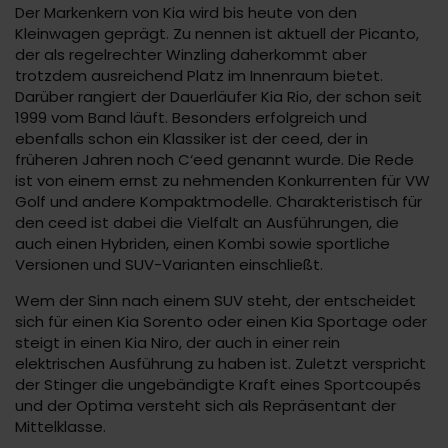
Der Markenkern von Kia wird bis heute von den
Kleinwagen geprägt. Zu nennen ist aktuell der Picanto,
der als regelrechter Winzling daherkommt aber
trotzdem ausreichend Platz im Innenraum bietet.
Darüber rangiert der Dauerläufer Kia Rio, der schon seit
1999 vom Band läuft. Besonders erfolgreich und
ebenfalls schon ein Klassiker ist der ceed, der in
früheren Jahren noch C‘eed genannt wurde. Die Rede
ist von einem ernst zu nehmenden Konkurrenten für VW
Golf und andere Kompaktmodelle. Charakteristisch für
den ceed ist dabei die Vielfalt an Ausführungen, die
auch einen Hybriden, einen Kombi sowie sportliche
Versionen und SUV-Varianten einschließt.
Wem der Sinn nach einem SUV steht, der entscheidet
sich für einen Kia Sorento oder einen Kia Sportage oder
steigt in einen Kia Niro, der auch in einer rein
elektrischen Ausführung zu haben ist. Zuletzt verspricht
der Stinger die ungebändigte Kraft eines Sportcoupés
und der Optima versteht sich als Repräsentant der
Mittelklasse.