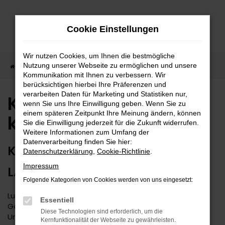
Zum
Hauptinhalt
Cookie Einstellungen
springen
Wir nutzen Cookies, um Ihnen die bestmögliche
Nutzung unserer Webseite zu ermöglichen und unsere
Startseite
Kia
Kia Gebrauchtwagen kaufen
Kommunikation mit Ihnen zu verbessern. Wir
berücksichtigen hierbei Ihre Präferenzen und
verarbeiten Daten für Marketing und Statistiken nur,
Kia Gebrauchtwagen
wenn Sie uns Ihre Einwilligung geben. Wenn Sie zu
einem späteren Zeitpunkt Ihre Meinung ändern, können
kaufen
Sie die Einwilligung jederzeit für die Zukunft widerrufen.
Weitere Informationen zum Umfang der
Datenverarbeitung finden Sie hier:
KIA GEBRAUCHTWAGEN – WIR
Datenschutzerklärung
,
Cookie-Richtlinie
.
Impressum
LASSEN DIE PREISE PURZELN
Folgende Kategorien von Cookies werden von uns eingesetzt:
Lust auf ein Schnäppchen? Mit einem Kia
Essentiell
Gebrauchtwagen wird Ihnen dieser Wunsch in vollem
Diese Technologien sind erforderlich, um die
Umfang erfüllt. Der Vorteil, den Sie in der
Kernfunktionalität der Webseite zu gewährleisten.