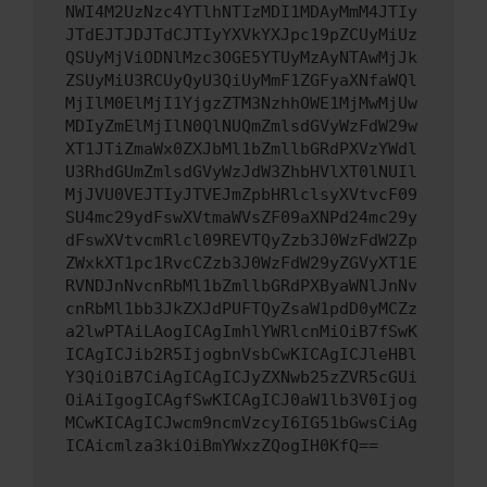
NWI4M2UzNzc4YTlhNTIzMDI1MDAyMmM4JTIy
JTdEJTJDJTdCJTIyYXVkYXJpc19pZCUyMiUz
QSUyMjViODNlMzc3OGE5YTUyMzAyNTAwMjJk
ZSUyMiU3RCUyQyU3QiUyMmF1ZGFyaXNfaWQl
MjIlM0ElMjI1YjgzZTM3NzhhOWE1MjMwMjUw
MDIyZmElMjIlN0QlNUQmZmlsdGVyWzFdW29w
XT1JTiZmaWx0ZXJbMl1bZmllbGRdPXVzYWdl
U3RhdGUmZmlsdGVyWzJdW3ZhbHVlXT0lNUIl
MjJVU0VEJTIyJTVEJmZpbHRlclsyXVtvcF09
SU4mc29ydFswXVtmaWVsZF09aXNPd24mc29y
dFswXVtvcmRlcl09REVTQyZzb3J0WzFdW2Zp
ZWxkXT1pc1RvcCZzb3J0WzFdW29yZGVyXT1E
RVNDJnNvcnRbMl1bZmllbGRdPXByaWNlJnNv
cnRbMl1bb3JkZXJdPUFTQyZsaW1pdD0yMCZz
a2lwPTAiLAogICAgImhlYWRlcnMiOiB7fSwK
ICAgICJib2R5IjogbnVsbCwKICAgICJleHBl
Y3QiOiB7CiAgICAgICJyZXNwb25zZVR5cGUi
OiAiIgogICAgfSwKICAgICJ0aW1lb3V0Ijog
MCwKICAgICJwcm9ncmVzcyI6IG51bGwsCiAg
ICAicmlza3kiOiBmYWxzZQogIH0KfQ==