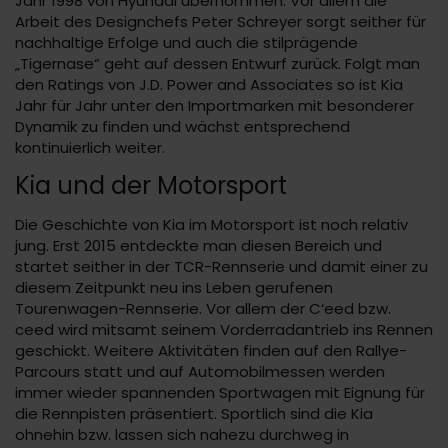
Jahr 1998 von Hyundai übernommen. Vor allem die
Arbeit des Designchefs Peter Schreyer sorgt seither für
nachhaltige Erfolge und auch die stilprägende
„Tigernase“ geht auf dessen Entwurf zurück. Folgt man
den Ratings von J.D. Power and Associates so ist Kia
Jahr für Jahr unter den Importmarken mit besonderer
Dynamik zu finden und wächst entsprechend
kontinuierlich weiter.
Kia und der Motorsport
Die Geschichte von Kia im Motorsport ist noch relativ
jung. Erst 2015 entdeckte man diesen Bereich und
startet seither in der TCR-Rennserie und damit einer zu
diesem Zeitpunkt neu ins Leben gerufenen
Tourenwagen-Rennserie. Vor allem der C‘eed bzw.
ceed wird mitsamt seinem Vorderradantrieb ins Rennen
geschickt. Weitere Aktivitäten finden auf den Rallye-
Parcours statt und auf Automobilmessen werden
immer wieder spannenden Sportwagen mit Eignung für
die Rennpisten präsentiert. Sportlich sind die Kia
ohnehin bzw. lassen sich nahezu durchweg in