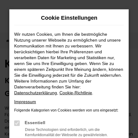
Zum
Hauptinhalt
Cookie Einstellungen
springen
Wir nutzen Cookies, um Ihnen die bestmögliche
Nutzung unserer Webseite zu ermöglichen und unsere
Startseite
Kia
Kia Ceed kaufen
Kommunikation mit Ihnen zu verbessern. Wir
berücksichtigen hierbei Ihre Präferenzen und
verarbeiten Daten für Marketing und Statistiken nur,
Kia Ceed kaufen
wenn Sie uns Ihre Einwilligung geben. Wenn Sie zu
einem späteren Zeitpunkt Ihre Meinung ändern, können
Sie die Einwilligung jederzeit für die Zukunft widerrufen.
KIA CEED – 1A MOBILITÄT ZUM
Weitere Informationen zum Umfang der
Datenverarbeitung finden Sie hier:
GÜNSTIGEN PREIS
Datenschutzerklärung
,
Cookie-Richtlinie
.
Impressum
Wer sich Gedanken über den Kauf eines neuen
Folgende Kategorien von Cookies werden von uns eingesetzt:
Fahrzeugs macht, stößt unweigerlich auf den Kia Ceed.
Das Modell überzeugt seit Jahr und Tag durch seine
Essentiell
erstklassige Verarbeitung und sein stimmiges Design.
Diese Technologien sind erforderlich, um die
Kennzeichnend für den Kia Ceed ist zudem, dass neben
Kernfunktionalität der Webseite zu gewährleisten.