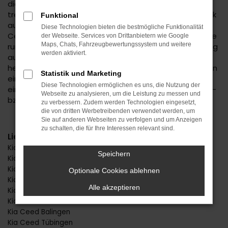
die vielen Verstandsargumente auch die Emotionen
treten, die dieses Fahrzeug bereits auf den ersten Blick
Funktional
auslöst. In Ihrem Autohaus Daub erhalten Sie den Kia
Diese Technologien bieten die bestmögliche Funktionalität
Ceed zu einem exzellenten Preis. Gerne beraten wir Sie
der Webseite. Services von Drittanbietern wie Google
Maps, Chats, Fahrzeugbewertungssystem und weitere
rund um das Modell und bringen dabei unsere Erfahrung
werden aktiviert.
aus fast 50 Jahren im Automobilbereich mit ein. Wir
helfen Ihnen gerne auch bei der Entscheidung zwischen
Statistik und Marketing
einem Kia Ceed Neuwagen, einer Tageszulassung,
Diese Technologien ermöglichen es uns, die Nutzung der
einem EU-Fahrzeug oder einer Variante als Gebraucht-
Webseite zu analysieren, um die Leistung zu messen und
bzw. Jahreswagen.
zu verbessern. Zudem werden Technologien eingesetzt,
die von dritten Werbetreibenden verwendet werden, um
Sie auf anderen Webseiten zu verfolgen und um Anzeigen
zu schalten, die für Ihre Interessen relevant sind.
Lieferservice
Kia Ceed Stuttgart
Speichern
Kia Ceed Reutlingen
Kia Ceed Horb
Optionale Cookies ablehnen
Kia Ceed Freudenstadt
Alle akzeptieren
Kia Ceed Herrenberg
Kia Ceed Rottweil
Kia Ceed Balingen
Kia Ceed Tübingen