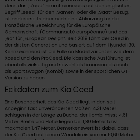
denn das „c‘eed“ nimmt einerseits auf den englischen
Begriff „seed“ für den „Samen“ oder die „Saat“ Bezug,
ist andererseits aber auch eine Abkürzung für die
französische Bezeichnung für die Europäische
Gemeinschaft (Communauté européenne) und das
„ed“ für „European Design“. Seit 2018 fährt der Ceed in
der dritten Generation und basiert auf dem Hyundai i30.
Kennzeichnend ist die Fülle an Modellvarianten wie dem
Xceed und den ProCeed. Die klassische Ausführung ist
ebenfalls vielseitig und sowohl als Limousine als auch
als Sportswagon (Kombi) sowie in der sportlichen GT-
Version zu haben.
Eckdaten zum Kia Ceed
Eine Besonderheit des Kia Ceed liegt in den seit
Anbeginn fast unveränderten Maßen. 4,31 Meter
schlagen in der Länge zu Buche, der Kombi misst 4,61
Meter. Breite und Höhe liegen bei 1,80 Meter bzw.
maximalen 1,47 Meter. Bemerkenswert ist dabei, dass
der Kia Ceed auf einem Wendekreis von nur 10,60 Meter