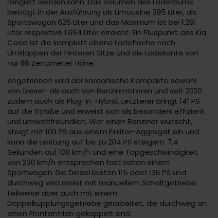
rangiert werden kann. Das Volumen des Laderaums
beträgt in der Ausführung als Limousine 395 Liter, als
Sportswagon 625 Liter und das Maximum ist bei 1.291
Liter respektive 1.694 Liter erreicht. Ein Pluspunkt des Kia
Ceed ist die komplett ebene Ladefläche nach
Umklappen der hinteren Sitze und die Ladekante von
nur 66 Zentimeter Höhe.
Angetrieben wird der koreanische Kompakte sowohl
von Diesel- als auch von Benzinmotoren und seit 2020
zudem auch als Plug-In-Hybrid. Letzterer bringt 141 PS
auf die Straße und erweist sich als besonders effizient
und umweltfreundlich. Wer einen Benziner wünscht,
steigt mit 100 PS aus einem Einliter-Aggregat ein und
kann die Leistung auf bis zu 204 PS steigern. 7,4
Sekunden auf 100 km/h und eine Topgeschwindigkeit
von 230 km/h entsprechen fast schon einem
Sportwagen. Die Diesel leisten 115 oder 136 PS und
durchweg wird meist mit manuellem Schaltgetriebe,
teilweise aber auch mit einem
Doppelkupplungsgetriebe gearbeitet, die durchweg an
einen Frontantrieb gekoppelt sind.