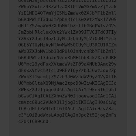
dC92MS9jbGllbnRzLzIxNDIvd2Vic2l0ZS12
ZWhpY2xlcz93ZWJzaXRlPTVmMGZmNzZjYzJk
YzE1NDI4OTVmYjE5MiZmaWx0ZXJbMF1bZmll
bGRdPWlzT3duJmZpbHRlclswXVt2YWx1ZV09
dHJ1ZSZmaWx0ZXJbMV1bZmllbGRdPW1vZGVs
JmZpbHRlclsxXVt2YWx1ZV09JTVCJTdCJTIy
YXVkYXJpc19pZCUyMiUzQSUyMjViODNlMzc3
OGE5YTUyMzAyNTAwMWM5OCUyMiU3RCU1RCZm
aWx0ZXJbMV1bb3BdPUlOJnNvcnRbMF1bZmll
bGRdPWlzT3duJnNvcnRbMF1bb3JkZXJdPURF
U0Mmc29ydFsxXVtmaWVsZF09aXNUb3Amc29y
dFsxXVtvcmRlcl09REVTQyZzb3J0WzJdW2Zp
ZWxkXT1wcmljZSZzb3J0WzJdW29yZGVyXT1B
U0MmbGltaXQ9MjAmc2tpcD0wIiwKICAgICJo
ZWFkZXJzIjoge30sCiAgICAiYm9keSI6IG51
bGwsCiAgICAiZXhwZWN0IjogewogICAgICAi
cmVzcG9uc2VUeXBlIjogIiIKICAgIH0sCiAg
ICAidGltZW91dCI6IDAsCiAgICAicHJvZ3Jl
c3MiOiBudWxsLAogICAgInJpc2t5IjogZmFs
c2UKICB9Cn0=