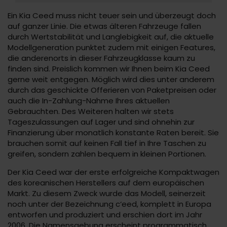
Ein Kia Ceed muss nicht teuer sein und überzeugt doch
auf ganzer Linie. Die etwas älteren Fahrzeuge fallen
durch Wertstabilität und Langlebigkeit auf, die aktuelle
Modellgeneration punktet zudem mit einigen Features,
die anderenorts in dieser Fahrzeugklasse kaum zu
finden sind. Preislich kommen wir Ihnen beim Kia Ceed
gerne weit entgegen. Möglich wird dies unter anderem
durch das geschickte Offerieren von Paketpreisen oder
auch die In-Zahlung-Nahme Ihres aktuellen
Gebrauchten. Des Weiteren halten wir stets
Tageszulassungen auf Lager und sind ohnehin zur
Finanzierung über monatlich konstante Raten bereit. Sie
brauchen somit auf keinen Fall tief in Ihre Taschen zu
greifen, sondern zahlen bequem in kleinen Portionen.
Der Kia Ceed war der erste erfolgreiche Kompaktwagen
des koreanischen Herstellers auf dem europäischen
Markt. Zu diesem Zweck wurde das Modell, seinerzeit
noch unter der Bezeichnung c‘eed, komplett in Europa
entworfen und produziert und erschien dort im Jahr
2006. Die Namensgebung erscheint programmatisch,