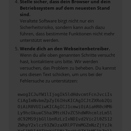
Stelle sicher, dass dein Browser und dein
Betriebssystem auf dem neuesten Stand
sind.
Veraltete Software birgt nicht nur ein
Sicherheitsrisiko, sondern kann auch dazu
führen, dass bestimmte Funktionen nicht mehr
unterstützt werden.
Wende dich an den Webseitenbetreiber.
Wenn du alle oben genannten Schritte versucht
hast, kontaktiere uns bitte. Wir werden
versuchen, das Problem zu beheben. Du kannst
uns diesen Text schicken, um uns bei der
Fehlersuche zu unterstützen:
ewogICJuYW1lIjogIk5ldHdvcmtFcnJvciIs
CiAgImNvbmZpZyI6IHsKICAgICJtZXRob2Qi
OiAiR0VUIiwKICAgICJ1cmwiOiAiaHR0cHM6
Ly9hcGkueC5ha3MtcHJvZC5hdWRhcmlzLm5l
dC92MS9jbGllbnRzLzIxNDIvd2Vic2l0ZS12
ZWhpY2xlcz93ZWJzaXRlPTVmMGZmNzZjYzJk