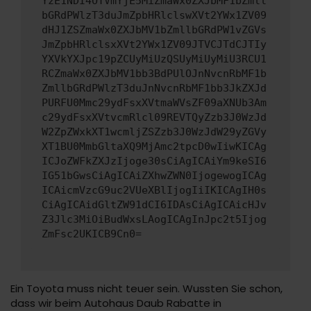
YzE1NDI4OTVmYjE5MiZmaWx0ZXJbMF1bZmll
bGRdPWlzT3duJmZpbHRlclswXVt2YWx1ZV09
dHJ1ZSZmaWx0ZXJbMV1bZmllbGRdPW1vZGVs
JmZpbHRlclsxXVt2YWx1ZV09JTVCJTdCJTIy
YXVkYXJpc19pZCUyMiUzQSUyMiUyMiU3RCU1
RCZmaWx0ZXJbMV1bb3BdPUlOJnNvcnRbMF1b
ZmllbGRdPWlzT3duJnNvcnRbMF1bb3JkZXJd
PURFU0Mmc29ydFsxXVtmaWVsZF09aXNUb3Am
c29ydFsxXVtvcmRlcl09REVTQyZzb3J0WzJd
W2ZpZWxkXT1wcmljZSZzb3J0WzJdW29yZGVy
XT1BU0MmbGltaXQ9MjAmc2tpcD0wIiwKICAg
ICJoZWFkZXJzIjoge30sCiAgICAiYm9keSI6
IG51bGwsCiAgICAiZXhwZWN0IjogewogICAg
ICAicmVzcG9uc2VUeXBlIjogIiIKICAgIH0s
CiAgICAidGltZW91dCI6IDAsCiAgICAicHJv
Z3Jlc3MiOiBudWxsLAogICAgInJpc2t5Ijog
ZmFsc2UKICB9Cn0=
Ein Toyota muss nicht teuer sein. Wussten Sie schon,
dass wir beim Autohaus Daub Rabatte in