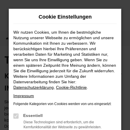
Zum
Hauptinhalt
Cookie Einstellungen
springen
Wir nutzen Cookies, um Ihnen die bestmögliche
Nutzung unserer Webseite zu ermöglichen und unsere
Startseite
Toyota Auto kaufen
Kommunikation mit Ihnen zu verbessern. Wir
berücksichtigen hierbei Ihre Präferenzen und
verarbeiten Daten für Marketing und Statistiken nur,
Toyota Auto kaufen
wenn Sie uns Ihre Einwilligung geben. Wenn Sie zu
einem späteren Zeitpunkt Ihre Meinung ändern, können
Sie die Einwilligung jederzeit für die Zukunft widerrufen.
KAUFEN SIE IHREN TOYOTA DIREKT
Weitere Informationen zum Umfang der
Datenverarbeitung finden Sie hier:
IM MEHRMARKEN-CENTER
Datenschutzerklärung
,
Cookie-Richtlinie
.
Impressum
Sie suchen nach einem Toyota? Damit treffen Sie auf
Folgende Kategorien von Cookies werden von uns eingesetzt:
jeden Fall eine gute Wahl. Als Mehrmarken-Center
beraten wir Sie seit 1974 kompetent und decken den
Essentiell
kompletten süddeutschen Raum ab. Das Autohaus
Diese Technologien sind erforderlich, um die
Daub ist Experte für Toyota und legt größten Wert auf
Kernfunktionalität der Webseite zu gewährleisten.