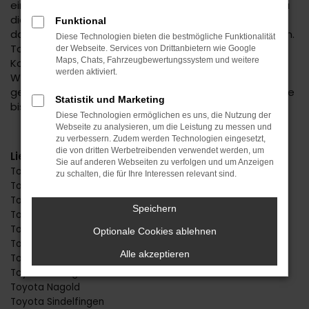
eine faire und informative Beratung. Wir kennen genau
die Vorteile der einzelnen Toyota Modelle und sorgen
Funktional
dafür, dass Sie Ihr individuelles Traumfahrzeug erhalten.
Diese Technologien bieten die bestmögliche Funktionalität
Toyota bietet sowohl Kleinwagen als auch
der Webseite. Services von Drittanbietern wie Google
Maps, Chats, Fahrzeugbewertungssystem und weitere
Kompaktfahrzeuge und attraktive, trendige SUV. Des
werden aktiviert.
Weiteren decken wir mit unserer Produktpalette das
gesamte Spektrum vom Neuwagen über EU-Fahrzeuge
Statistik und Marketing
bis hin zu Jahreswagen und Gebrauchtfahrzeugen ab.
Diese Technologien ermöglichen es uns, die Nutzung der
Webseite zu analysieren, um die Leistung zu messen und
zu verbessern. Zudem werden Technologien eingesetzt,
die von dritten Werbetreibenden verwendet werden, um
Lieferservice
Sie auf anderen Webseiten zu verfolgen und um Anzeigen
Toyota Stuttgart
zu schalten, die für Ihre Interessen relevant sind.
Toyota Reutlingen
Toyota Horb
Speichern
Toyota Freudenstadt
Toyota Herrenberg
Optionale Cookies ablehnen
Toyota Rottweil
Alle akzeptieren
Toyota Balingen
Toyota Tübingen
Toyota Nagold
Toyota Sindelfingen