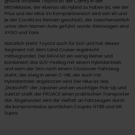
größte offizielle Toyota ist der Camry in der
Mittelklasse, der ebenso als Hybrid zu haben ist, wie der
Prius und der Mirai. Im Kompaktbereich wird seit eh und
je der Corolla ins Rennen geschickt, der zwischenzeitlich
unter dem Namen Auris geführt wurde. Kleinwagen sind
AYGO und Yaris.
Natürlich steht Toyota auch für SUV und hat dieses
Segment mit dem Land Cruiser regelrecht
mitbegründet. Der RAV4 ist ein wenig kleiner und
kombiniert das SUV-Feeling mit einem Hybridantrieb
und wem der Sinn nach einem Crossover-Fahrzeug
steht, der steig in einen C-HR, der auch mit
Hybridantrieb angeboten wird. Der Hilux ist das
„Dickschiff“ der Japaner und ein wuchtiger Pick-Up und
zuletzt stellt der PROACE einen praktischen Transporter
dar. Abgerundet wird die Vielfalt an Fahrzeugen durch
die kompromisslos sportlichen Coupés GT86 und GR
Supra.