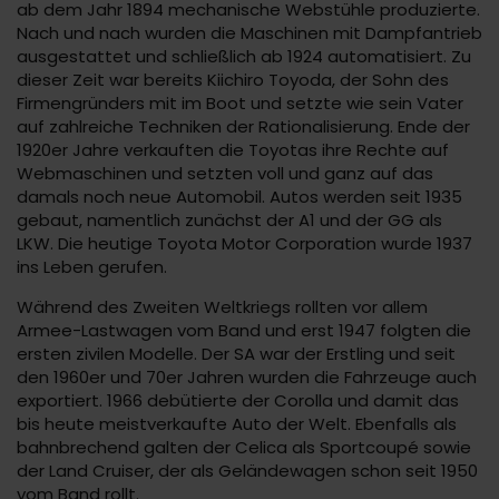
ab dem Jahr 1894 mechanische Webstühle produzierte.
Nach und nach wurden die Maschinen mit Dampfantrieb
ausgestattet und schließlich ab 1924 automatisiert. Zu
dieser Zeit war bereits Kiichiro Toyoda, der Sohn des
Firmengründers mit im Boot und setzte wie sein Vater
auf zahlreiche Techniken der Rationalisierung. Ende der
1920er Jahre verkauften die Toyotas ihre Rechte auf
Webmaschinen und setzten voll und ganz auf das
damals noch neue Automobil. Autos werden seit 1935
gebaut, namentlich zunächst der A1 und der GG als
LKW. Die heutige Toyota Motor Corporation wurde 1937
ins Leben gerufen.
Während des Zweiten Weltkriegs rollten vor allem
Armee-Lastwagen vom Band und erst 1947 folgten die
ersten zivilen Modelle. Der SA war der Erstling und seit
den 1960er und 70er Jahren wurden die Fahrzeuge auch
exportiert. 1966 debütierte der Corolla und damit das
bis heute meistverkaufte Auto der Welt. Ebenfalls als
bahnbrechend galten der Celica als Sportcoupé sowie
der Land Cruiser, der als Geländewagen schon seit 1950
vom Band rollt.