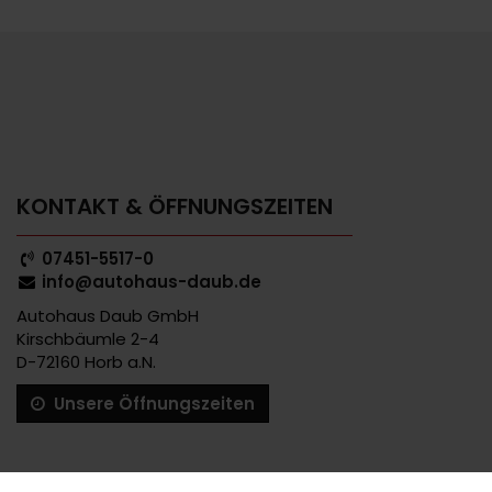
KONTAKT & ÖFFNUNGSZEITEN
07451-5517-0
info@autohaus-daub.de
Autohaus Daub GmbH
Kirschbäumle 2-4
D-72160 Horb a.N.
Unsere Öffnungszeiten