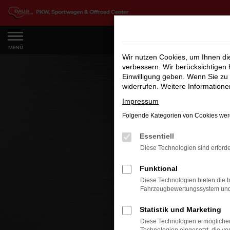
Zum
Hauptinhalt
springen
MENÜ
Wir nutzen Cookies, um Ihnen d
verbessern. Wir berücksichtigen 
Einwilligung geben. Wenn Sie zu 
widerrufen. Weitere Information
Impressum
Folgende Kategorien von Cookies werd
Essentiell
Diese Technologien sind erforde
Funktional
Diese Technologien bieten die b
Fahrzeugbewertungssystem und w
Statistik und Marketing
Diese Technologien ermöglichen