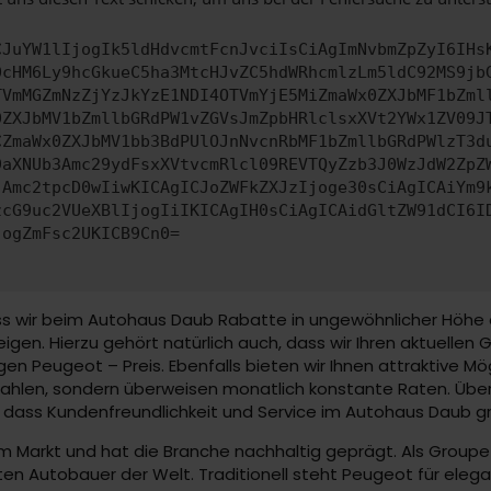
CJuYW1lIjogIk5ldHdvcmtFcnJvciIsCiAgImNvbmZpZyI6IHs
0cHM6Ly9hcGkueC5ha3MtcHJvZC5hdWRhcmlzLm5ldC92MS9jb
TVmMGZmNzZjYzJkYzE1NDI4OTVmYjE5MiZmaWx0ZXJbMF1bZml
0ZXJbMV1bZmllbGRdPW1vZGVsJmZpbHRlclsxXVt2YWx1ZV09J
CZmaWx0ZXJbMV1bb3BdPUlOJnNvcnRbMF1bZmllbGRdPWlzT3d
9aXNUb3Amc29ydFsxXVtvcmRlcl09REVTQyZzb3J0WzJdW2ZpZ
jAmc2tpcD0wIiwKICAgICJoZWFkZXJzIjoge30sCiAgICAiYm9
zcG9uc2VUeXBlIjogIiIKICAgIH0sCiAgICAidGltZW91dCI6I
jogZmFsc2UKICB9Cn0=
ss wir beim Autohaus Daub Rabatte in ungewöhnlicher Höhe e
igen. Hierzu gehört natürlich auch, dass wir Ihren aktuellen
en Peugeot – Preis. Ebenfalls bieten wir Ihnen attraktive Mö
ahlen, sondern überweisen monatlich konstante Raten. Über
en, dass Kundenfreundlichkeit und Service im Autohaus Daub 
em Markt und hat die Branche nachhaltig geprägt. Als Groupe
n Autobauer der Welt. Traditionell steht Peugeot für elega