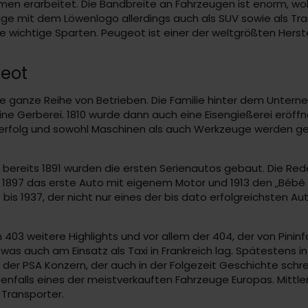
amen erarbeitet. Die Bandbreite an Fahrzeugen ist enorm, w
uge mit dem Löwenlogo allerdings auch als SUV sowie als T
 wichtige Sparten. Peugeot ist einer der weltgrößten Herst
geot
 ganze Reihe von Betrieben. Die Familie hinter dem Unter
ine Gerberei. 1810 wurde dann auch eine Eisengießerei eröff
serfolg und sowohl Maschinen als auch Werkzeuge werden g
ereits 1891 wurden die ersten Serienautos gebaut. Die Rede
, 1897 das erste Auto mit eigenem Motor und 1913 den „Béb
29 bis 1937, der nicht nur eines der bis dato erfolgreichsten
3 weitere Highlights und vor allem der 404, der von Pininfar
 was auch am Einsatz als Taxi in Frankreich lag. Spätestens 
r PSA Konzern, der auch in der Folgezeit Geschichte schrei
enfalls eines der meistverkauften Fahrzeuge Europas. Mittl
Transporter.