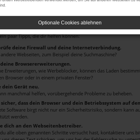
on dritten Werbetreibenden verwendet werden, um Sie auf anderen Webseiten zu ve
ind.
HLER: NETWORK ERROR
Optionale Cookies ablehnen
n ist ein Fehler aufgetreten.
 ein paar Tipps, die dir helfen können:
rüfe deine Firewall und deine Internetverbindung.
 andere Webseiten, zum Beispiel deine Suchmaschine?
 deine Browsererweiterungen.
 Erweiterungen, wie Werbeblocker, können das Laden bestimmter 
n Browser oder in einem privaten Fenster?
e dein Gerät neu.
ann manchmal helfen, vorübergehende Probleme zu beheben.
e sicher, dass dein Browser und dein Betriebssystem auf de
ete Software birgt nicht nur ein Sicherheitsrisiko, sondern kann
tützt werden.
 dich an den Webseitenbetreiber.
u alle oben genannten Schritte versucht hast, kontaktiere uns 
 uns diesen Text schicken, um uns bei der Fehlersuche zu unterst