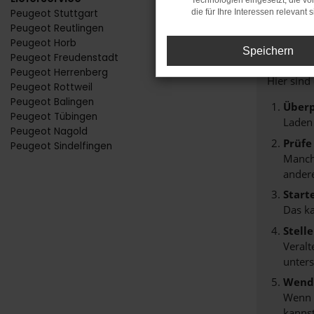
Technologien eingesetzt, die v
Peugeot Stuttgart
die für Ihre Interessen relevant s
FE
Peugeot Reutlingen
Peugeot Horb
Speichern
Peugeot Freudenstadt
Beim Lade
Peugeot Herrenberg
Hier sind
Peugeot Rottweil
Peugeot Balingen
Überp
Peugeot Tübingen
Laden
Peugeot Nagold
Prüfe
Peugeot Sindelfingen
Manche
andere
Start
Das k
Stell
Veralt
unters
Wende
Wenn d
kannst