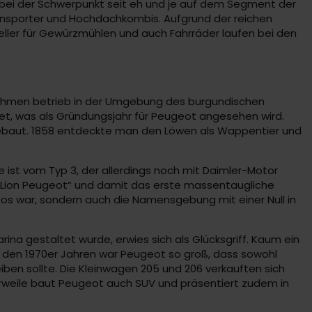
obei der Schwerpunkt seit eh und je auf dem Segment der
ransporter und Hochdachkombis. Aufgrund der reichen
eller für Gewürzmühlen und auch Fahrräder laufen bei den
nehmen betrieb in der Umgebung des burgundischen
net, was als Gründungsjahr für Peugeot angesehen wird.
ebaut. 1858 entdeckte man den Löwen als Wappentier und
 ist vom Typ 3, der allerdings noch mit Daimler-Motor
é Lion Peugeot“ und damit das erste massentaugliche
 Autos war, sondern auch die Namensgebung mit einer Null in
ina gestaltet wurde, erwies sich als Glücksgriff. Kaum ein
in den 1970er Jahren war Peugeot so groß, dass sowohl
ben sollte. Die Kleinwagen 205 und 206 verkauften sich
erweile baut Peugeot auch SUV und präsentiert zudem in