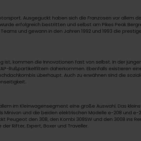
orsport. Ausgeguckt haben sich die Franzosen vor allem den 
wurde erfolgreich bestritten und selbst am Pikes Peak Berg
 1- Teams und gewann in den Jahren 1992 und 1993 die presti
st, kommen die Innovationen fast von selbst. In der jüngere
AP-Rußpartikelfiltern daherkommen. Ebenfalls existieren eine
ochdachkombis überhaupt. Auch zu erwähnen sind die sozial
seitigkeit.
 allem im Kleinwagensegment eine große Auswahl. Das kleinst
als Minivan und die beiden elektrischen Modelle e-208 und e
hickt Peugeot den 308, den Kombi 308SW und den 3008 ins Ren
er Rifter, Expert, Boxer und Traveller.