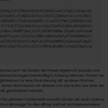
KICAgICJtZXRob2QiOiAiR0VUIiwKICAgICJ1cmwiOi
GllbnRzLzIxNDIvd2Vic2l0ZS12ZWhpY2xlcz93ZWJz
lbGRdPWlzT3duJmZpbHRlclswXVt2YWx1ZV09dHJ1ZS
TVCJTdCJTIyYXVkYXJpc19pZCUyMiUzQSUyMiUyMiU3
uJnNvcnRbMF1bb3JkZXJdPURFU0Mmc29ydFsxXVtmaW
WxkXT1wcmljZSZzb3J0WzJdW29yZGVyXT1BU0MmbGlt
keSI6IG51bGwsCiAgICAiZXhwZWN0IjogewogICAgIC
DAsCiAgICAicHJvZ3Jlc3MiOiBudWxsLAogICAgInJp
inräumen? Wir lassen die Preise regelrecht purzeln und
 Gebrauchtwagen bereitwillig in Zahlung nehmen. Freuen Sie
glichkeiten für eine Finanzierung. Mit anderen Worten
 deren Höhe lassen wir ebenso mit uns reden wie über die
groß geschrieben werden.
 PSA gehören mittlerweile sowohl Citroën als auch Opel zu
nte Fahrzeuge für den Alltag und hat sich insbesondere