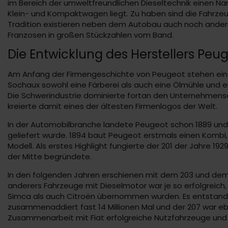
im Bereich der umweltfreundlichen Dieseltechnik einen N
Klein- und Kompaktwagen liegt. Zu haben sind die Fahrze
Tradition existieren neben dem Autobau auch noch andere
Franzosen in großen Stückzahlen vom Band.
Die Entwicklung des Herstellers Peu
Am Anfang der Firmengeschichte von Peugeot stehen eine
Sochaux sowohl eine Färberei als auch eine Ölmühle und e
Die Schwerindustrie dominierte fortan den Unternehmen
kreierte damit eines der ältesten Firmenlogos der Welt.
In der Automobilbranche landete Peugeot schon 1889 und b
geliefert wurde. 1894 baut Peugeot erstmals einen Kombi
Modell. Als erstes Highlight fungierte der 201 der Jahre 19
der Mitte begründete.
In den folgenden Jahren erschienen mit dem 203 und dem 40
anderers Fahrzeuge mit Dieselmotor war je so erfolgreich,
Simca als auch Citroën übernommen wurden. Es entstand de
zusammenaddiert fast 14 Millionen Mal und der 207 war eb
Zusammenarbeit mit Fiat erfolgreiche Nutzfahrzeuge und 