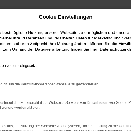
Cookie Einstellungen
ie bestmögliche Nutzung unserer Webseite zu ermöglichen und unsere
hierbei Ihre Präferenzen und verarbeiten Daten für Marketing und Stati
einem späteren Zeitpunkt Ihre Meinung ändern, können Sie die Einwillig
en zum Umfang der Datenverarbeitung finden Sie hier:
Datenschutzerkl
en von uns eingesetzt:
EUGEOT DIREKT IM MEH
rlich, um die Kernfunktionalität der Webseite zu gewährleisten.
den Fall eine gute Wahl. Als Mehrmarken-Center beraten wi
Peugeot und legt größten Wert auf eine faire und informati
lles Traumfahrzeug erhalten. Peugeot bietet sowohl Kleinwa
estmögliche Funktionalität der Webseite. Services von Drittanbietern wie Google 
eitere werden aktiviert.
te das gesamte Spektrum vom Neuwagen über EU-Fahrzeuge 
 es uns, die Nutzung der Webseite zu analysieren, um die Leistung zu messen u