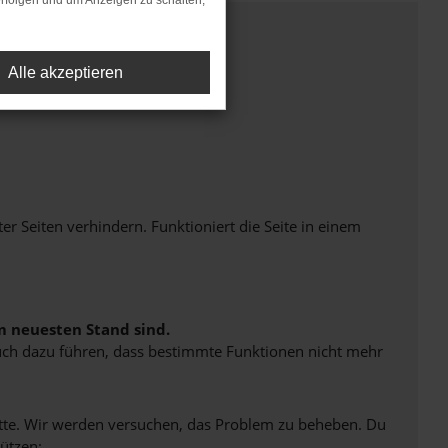
rfolgen und um Anzeigen zu schalten,
Alle akzeptieren
Seiten verhindern. Funktioniert die Seite in einem
m neuesten Stand sind.
 auch dazu führen, dass bestimmte Funktionen nicht mehr
bitte. Wir werden versuchen, das Problem zu beheben. Du
ützen: