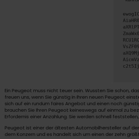
ewogI
AiaHR
aXRlP
ZmaWx
RCU1R
VsZF0
aXQ9M
AicmV
c2t5I
Ein Peugeot muss nicht teuer sein. Wussten Sie schon, da
freuen uns, wenn Sie günstig in Ihren neuen Peugeot einste
sich auf ein rundum faires Angebot und einen noch günstig
brauchen Sie Ihren Peugeot keineswegs auf einmal zu bez
Erfordernis einer Anzahlung. Sie werden schnell feststell
Peugeot ist einer der ältesten Automobilhersteller auf d
dem Konzern und es handelt sich um einen der zehn größte