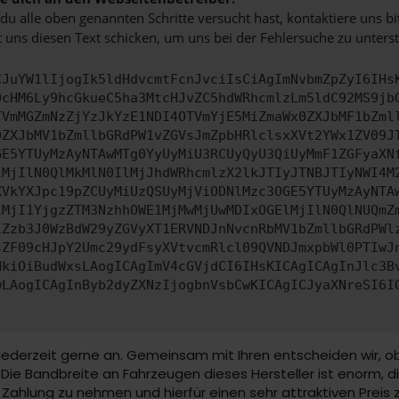
u alle oben genannten Schritte versucht hast, kontaktiere uns 
 uns diesen Text schicken, um uns bei der Fehlersuche zu unterst
CJuYW1lIjogIk5ldHdvcmtFcnJvciIsCiAgImNvbmZpZyI6IHs
0cHM6Ly9hcGkueC5ha3MtcHJvZC5hdWRhcmlzLm5ldC92MS9jb
TVmMGZmNzZjYzJkYzE1NDI4OTVmYjE5MiZmaWx0ZXJbMF1bZml
0ZXJbMV1bZmllbGRdPW1vZGVsJmZpbHRlclsxXVt2YWx1ZV09J
GE5YTUyMzAyNTAwMTg0YyUyMiU3RCUyQyU3QiUyMmF1ZGFyaXN
lMjIlN0QlMkMlN0IlMjJhdWRhcmlzX2lkJTIyJTNBJTIyNWI4M
XVkYXJpc19pZCUyMiUzQSUyMjViODNlMzc3OGE5YTUyMzAyNTA
lMjI1YjgzZTM3NzhhOWE1MjMwMjUwMDIxOGElMjIlN0QlNUQmZ
iZzb3J0WzBdW29yZGVyXT1ERVNDJnNvcnRbMV1bZmllbGRdPWl
sZF09cHJpY2Umc29ydFsyXVtvcmRlcl09QVNDJmxpbWl0PTIwJ
HkiOiBudWxsLAogICAgImV4cGVjdCI6IHsKICAgICAgInJlc3B
wLAogICAgInByb2dyZXNzIjogbnVsbCwKICAgICJyaXNreSI6I
 jederzeit gerne an. Gemeinsam mit Ihren entscheiden wir, o
 Bandbreite an Fahrzeugen dieses Hersteller ist enorm, die 
Zahlung zu nehmen und hierfür einen sehr attraktiven Preis zu