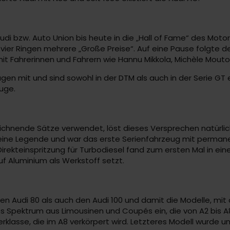
udi bzw. Auto Union bis heute in die „Hall of Fame“ des Moto
er Ringen mehrere „Große Preise“. Auf eine Pause folgte de
 Fahrerinnen und Fahrern wie Hannu Mikkola, Michèle Mouto
en mit und sind sowohl in der DTM als auch in der Serie GT e
euge.
chnende Sätze verwendet, löst dieses Versprechen natürlich a
ute eine Legende und war das erste Serienfahrzeug mit perm
Direkteinspritzung für Turbodiesel fand zum ersten Mal in ei
f Aluminium als Werkstoff setzt.
den Audi 80 als auch den Audi 100 und damit die Modelle, m
tes Spektrum aus Limousinen und Coupés ein, die von A2 bi
klasse, die im A8 verkörpert wird. Letzteres Modell wurde 