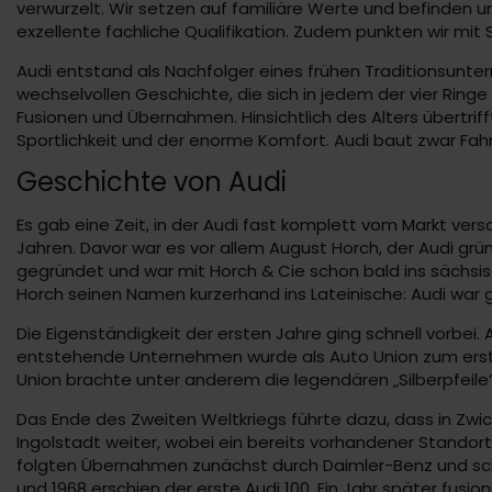
verwurzelt. Wir setzen auf familiäre Werte und befinden un
exzellente fachliche Qualifikation. Zudem punkten wir mit
Audi entstand als Nachfolger eines frühen Traditionsunter
wechselvollen Geschichte, die sich in jedem der vier Ringe
Fusionen und Übernahmen. Hinsichtlich des Alters übertriff
Sportlichkeit und der enorme Komfort. Audi baut zwar Fah
Geschichte von Audi
Es gab eine Zeit, in der Audi fast komplett vom Markt v
Jahren. Davor war es vor allem August Horch, der Audi g
gegründet und war mit Horch & Cie schon bald ins sächs
Horch seinen Namen kurzerhand ins Lateinische: Audi war 
Die Eigenständigkeit der ersten Jahre ging schnell vorb
entstehende Unternehmen wurde als Auto Union zum erste
Union brachte unter anderem die legendären „Silberpfeile“
Das Ende des Zweiten Weltkriegs führte dazu, dass in Zwic
Ingolstadt weiter, wobei ein bereits vorhandener Standor
folgten Übernahmen zunächst durch Daimler-Benz und sch
und 1968 erschien der erste Audi 100. Ein Jahr später fusion