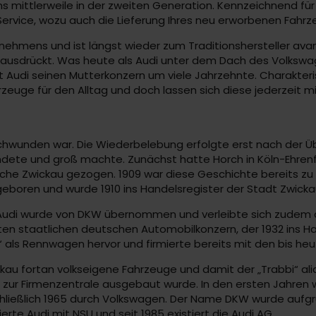
s mittlerweile in der zweiten Generation. Kennzeichnend für 
 Service, wozu auch die Lieferung Ihres neu erworbenen Fahrz
nehmens und ist längst wieder zum Traditionshersteller avan
 ausdrückt. Was heute als Audi unter dem Dach des Volkswagen
t Audi seinen Mutterkonzern um viele Jahrzehnte. Charakteris
rzeuge für den Alltag und doch lassen sich diese jederzeit 
erschwunden war. Die Wiederbelebung erfolgte erst nach der
ründete und groß machte. Zunächst hatte Horch in Köln-Ehr
ische Zwickau gezogen. 1909 war diese Geschichte bereits 
geboren und wurde 1910 ins Handelsregister der Stadt Zwick
ei. Audi wurde von DKW übernommen und verleibte sich zudem
n staatlichen deutschen Automobilkonzern, der 1932 ins H
 als Rennwagen hervor und firmierte bereits mit den bis heu
kau fortan volkseigene Fahrzeuge und damit der „Trabbi“ alia
t zur Firmenzentrale ausgebaut wurde. In den ersten Jahren
ließlich 1965 durch Volkswagen. Der Name DKW wurde aufgr
ierte Audi mit NSU und seit 1985 existiert die Audi AG.