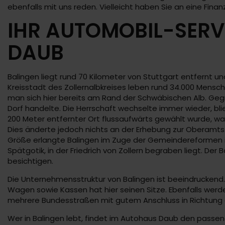
ebenfalls mit uns reden. Vielleicht haben Sie an eine Fin
IHR AUTOMOBIL-SERV
DAUB
Balingen liegt rund 70 Kilometer von Stuttgart entfernt 
Kreisstadt des Zollernalbkreises leben rund 34.000 Mensc
man sich hier bereits am Rand der Schwäbischen Alb. Geg
Dorf handelte. Die Herrschaft wechselte immer wieder, bli
200 Meter entfernter Ort flussaufwärts gewählt wurde, w
Dies änderte jedoch nichts an der Erhebung zur Oberamtss
Größe erlangte Balingen im Zuge der Gemeindereformen in
Spätgotik, in der Friedrich von Zollern begraben liegt. D
besichtigen.
Die Unternehmensstruktur von Balingen ist beeindruckend.
Wagen sowie Kassen hat hier seinen Sitze. Ebenfalls werd
mehrere Bundesstraßen mit gutem Anschluss in Richtung 
Wer in Balingen lebt, findet im Autohaus Daub den passende