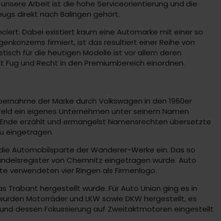
unsere Arbeit ist die hohe Serviceorientierung und die
eugs direkt nach Balingen gehört.
ciert. Dabei existiert kaum eine Automarke mit einer so
konzerns firmiert, ist das resultiert einer Reihe von
tisch für die heutigen Modelle ist vor allem deren
mit Fug und Recht in den Premiumbereich einordnen.
 Übernahme der Marke durch Volkswagen in den 1960er
enfeld ein eigenes Unternehmen unter seinem Namen
zu Ende erzählt und ermangelst Namensrechten übersetzte
au eingetragen.
 die Automobilsparte der Wanderer-Werke ein. Das so
andelsregister von Chemnitz eingetragen wurde. Auto
te verwendeten vier Ringen als Firmenlogo.
s Trabant hergestellt wurde. Für Auto Union ging es in
 wurden Motorräder und LKW sowie DKW hergestellt, es
und dessen Fokussierung auf Zweitaktmotoren eingestellt