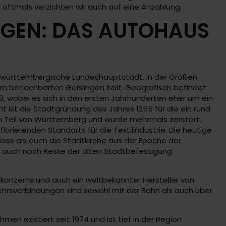
d oftmals verzichten wir auch auf eine Anzahlung.
NGEN: DAS AUTOHAUS
en-württembergische Landeshauptstadt. In der Großen
em benachbarten Geislingen teilt. Geografisch befindet
 wobei es sich in den ersten Jahrhunderten eher um ein
t ist die Stadtgründung des Jahres 1255 für die ein rund
n Teil von Württemberg und wurde mehrmals zerstört.
rierenden Standorts für die Textilindustrie. Die heutige
oss als auch die Stadtkirche aus der Epoche der
ann auch noch Reste der alten Stadtbefestigung
lkonzerns und auch ein weltbekannter Hersteller von
kehrsverbindungen sind sowohl mit der Bahn als auch über
en existiert seit 1974 und ist tief in der Region