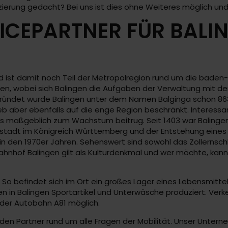
anzierung gedacht? Bei uns ist dies ohne Weiteres möglich un
ICEPARTNER FÜR BALI
und ist damit noch Teil der Metropolregion rund um die bad
hen, wobei sich Balingen die Aufgaben der Verwaltung mit d
ründet wurde Balingen unter dem Namen Balginga schon 863,
eb aber ebenfalls auf die enge Region beschränkt. Interessan
as maßgeblich zum Wachstum beitrug. Seit 1403 war Balinge
tadt im Königreich Württemberg und der Entstehung eines flo
 den 1970er Jahren. Sehenswert sind sowohl das Zollernschl
er Bahnhof Balingen gilt als Kulturdenkmal und wer möchte, k
 So befindet sich im Ort ein großes Lager eines Lebensmitte
en in Balingen Sportartikel und Unterwäsche produziert. Ver
der Autobahn A81 möglich.
n Partner rund um alle Fragen der Mobilität. Unser Unternehm