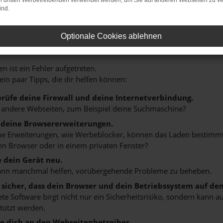
on dritten Werbetreibenden verwendet werden, um Sie auf anderen Webseiten zu ve
ind.
HLER: NETWORK ERROR
Optionale Cookies ablehnen
n ist ein Fehler aufgetreten.
 ein paar Tipps, die dir helfen können:
rüfe deine Firewall und deine Internetverbindung.
 andere Webseiten, zum Beispiel deine Suchmaschine?
 deine Browsererweiterungen.
 Erweiterungen, wie Werbeblocker, können das Laden bestimmter 
n Browser oder in einem privaten Fenster?
e dein Gerät neu.
ann manchmal helfen, vorübergehende Probleme zu beheben.
e sicher, dass dein Browser und dein Betriebssystem auf de
ete Software birgt nicht nur ein Sicherheitsrisiko, sondern kann
tützt werden.
 dich an den Webseitenbetreiber.