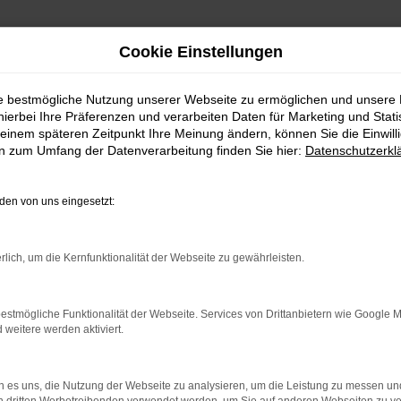
Cookie Einstellungen
ie bestmögliche Nutzung unserer Webseite zu ermöglichen und unsere
hierbei Ihre Präferenzen und verarbeiten Daten für Marketing und Stati
ch Balingen
einem späteren Zeitpunkt Ihre Meinung ändern, können Sie die Einwillig
en zum Umfang der Datenverarbeitung finden Sie hier:
Datenschutzerkl
 kaufen | Lieferservice 
en von uns eingesetzt:
UEN AUDI FÜR GRENZENL
rlich, um die Kernfunktionalität der Webseite zu gewährleisten.
teht einerseits für Tradition, andererseits aber immer auc
estmögliche Funktionalität der Webseite. Services von Drittanbietern wie Google 
eitere werden aktiviert.
ingen und Umgebung. Wir sind ein Familienunternehmen mit tie
lt. Kundinnen und Kunden aus Balingen kennen und schätzen
r Sie und Ihre Anliegen und liefern Fahrzeuge natürlich auch
 es uns, die Nutzung der Webseite zu analysieren, um die Leistung zu messen u