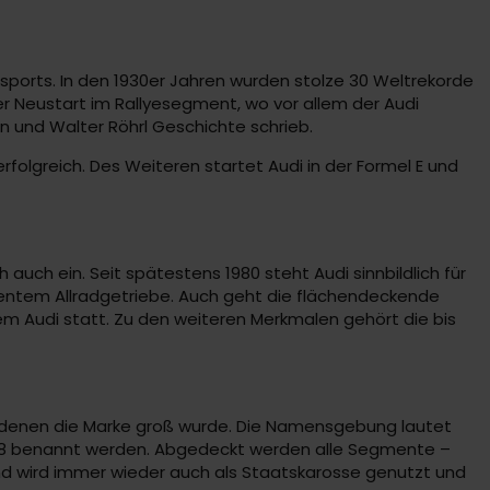
rsports. In den 1930er Jahren wurden stolze 30 Weltrekorde
r Neustart im Rallyesegment, wo vor allem der Audi
n und Walter Röhrl Geschichte schrieb.
rfolgreich. Des Weiteren startet Audi in der Formel E und
uch ein. Seit spätestens 1980 steht Audi sinnbildlich für
anentem Allradgetriebe. Auch geht die flächendeckende
nem Audi statt. Zu den weiteren Merkmalen gehört die bis
it denen die Marke groß wurde. Die Namensgebung lautet
s A8 benannt werden. Abgedeckt werden alle Segmente –
und wird immer wieder auch als Staatskarosse genutzt und