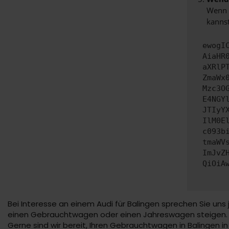
Wenn d
kannst
ewogI
AiaHR
aXRlP
ZmaWx
Mzc3O
E4NGY
JTIyY
IlM0E
c093b
tmaWV
ImJvZ
QiOiA
Bei Interesse an einem Audi für Balingen sprechen Sie uns
einen Gebrauchtwagen oder einen Jahreswagen steigen. Die
Gerne sind wir bereit, Ihren Gebrauchtwagen in Balingen in 