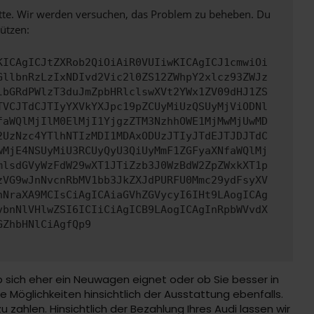
bitte. Wir werden versuchen, das Problem zu beheben. Du
ützen:
KICAgICJtZXRob2QiOiAiR0VUIiwKICAgICJ1cmwiOi
GllbnRzLzIxNDIvd2Vic2l0ZS12ZWhpY2xlcz93ZWJz
lbGRdPWlzT3duJmZpbHRlclswXVt2YWx1ZV09dHJ1ZS
TVCJTdCJTIyYXVkYXJpc19pZCUyMiUzQSUyMjViODNl
faWQlMjIlM0ElMjI1YjgzZTM3NzhhOWE1MjMwMjUwMD
2UzNzc4YTlhNTIzMDI1MDAxODUzJTIyJTdEJTJDJTdC
wMjE4NSUyMiU3RCUyQyU3QiUyMmF1ZGFyaXNfaWQlMj
mlsdGVyWzFdW29wXT1JTiZzb3J0WzBdW2ZpZWxkXT1p
zVG9wJnNvcnRbMV1bb3JkZXJdPURFU0Mmc29ydFsyXV
nNraXA9MCIsCiAgICAiaGVhZGVycyI6IHt9LAogICAg
vbnNlVHlwZSI6ICIiCiAgICB9LAogICAgInRpbWVvdX
GZhbHNlCiAgfQp9
b sich eher ein Neuwagen eignet oder ob Sie besser in
Möglichkeiten hinsichtlich der Ausstattung ebenfalls.
 zahlen. Hinsichtlich der Bezahlung Ihres Audi lassen wir