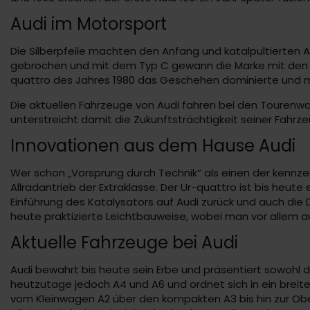
Audi im Motorsport
Die Silberpfeile machten den Anfang und katalpultierten A
gebrochen und mit dem Typ C gewann die Marke mit den vi
quattro des Jahres 1980 das Geschehen dominierte und mit
Die aktuellen Fahrzeuge von Audi fahren bei den Tourenwag
unterstreicht damit die Zukunftsträchtigkeit seiner Fahrz
Innovationen aus dem Hause Audi
Wer schon „Vorsprung durch Technik“ als einen der kennzei
Allradantrieb der Extraklasse. Der Ur-quattro ist bis he
Einführung des Katalysators auf Audi zurück und auch die 
heute praktizierte Leichtbauweise, wobei man vor allem au
Aktuelle Fahrzeuge bei Audi
Audi bewahrt bis heute sein Erbe und präsentiert sowohl 
heutzutage jedoch A4 und A6 und ordnet sich in ein brei
vom Kleinwagen A2 über den kompakten A3 bis hin zur Ober