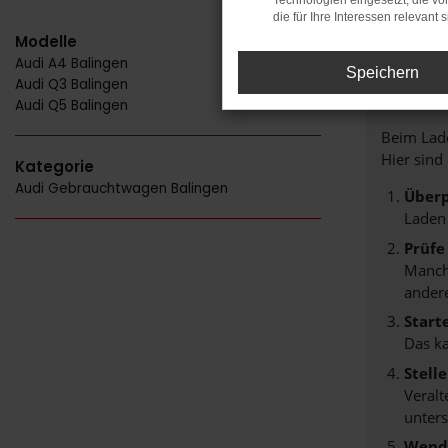
Technologien eingesetzt, die v
die für Ihre Interessen relevant s
Modelle
Audi A4 Balingen
FE
Speichern
Audi Q3 Balingen
Audi Q5 Balingen
Beim Lade
Hier sind
Kategorie
Audi Gebrauchtwagen Balingen
Überp
Laden
Prüfe
Manche
andere
Start
Das k
Stell
Veralt
unters
Wende