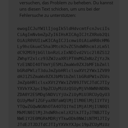
versuchen, das Problem zu beheben. Du kannst
uns diesen Text schicken, um uns bei der
Fehlersuche zu unterstützen:
ewogICJuYW1lIjogIk5ldHdvcmtFcnJvciIs
CiAgImNvbmZpZyI6IHsKICAgICJtZXRob2Qi
OiAiR0VUIiwKICAgICJ1cmwiOiAiaHR0cHM6
Ly9hcGkueC5ha3MtcHJvZC5hdWRhcmlzLm5l
dC92MS9jbGllbnRzLzIxNDIvd2Vic2l0ZS12
ZWhpY2xlcz93ZWJzaXRlPTVmMGZmNzZjYzJk
YzE1NDI4OTVmYjE5MiZmaWx0ZXJbMF1bZmll
bGRdPWlzT3duJmZpbHRlclswXVt2YWx1ZV09
dHJ1ZSZmaWx0ZXJbMV1bZmllbGRdPW1vZGVs
JmZpbHRlclsxXVt2YWx1ZV09JTVCJTdCJTIy
YXVkYXJpc19pZCUyMiUzQSUyMjVhNWNhNDBk
ZDA0Y2E5MDg5NDViYjUxZiUyMiU3RCUyQyU3
QiUyMmF1ZGFyaXNfaWQlMjIlM0ElMjI1YTVj
YTQwZGQwNGNhOTA4OTQ1YmI1MjAlMjIlN0Ql
MkMlN0IlMjJhdWRhcmlzX2lkJTIyJTNBJTIy
NWE1Y2E0MGRkMDRjYTkwODk0NWJiNTM1JTIy
JTdEJTJDJTdCJTIyYXVkYXJpc19pZCUyMiUz