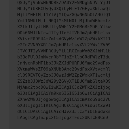
QSUyMjVhNWNhNDBkZDA0Y2E5MDg5NDViYjU1
NCUyMiU3RCUyQyU3QiUyMmF1ZGFyaXNfaWQl
MjIlM0ElMjI1YTVjYTQwZGQwNGNhOTA4OTQ1
YmI1NWUlMjIlN0QlMkMlN0IlMjJhdWRhcmlz
X2lkJTIyJTNBJTIyNWE1Y2E0MGRkMDRjYTkw
ODk0NWJiNTcwJTIyJTdEJTVEJmZpbHRlclsx
XVtvcF09SU4mZmlsdGVyWzJdW2ZpZWxkXT11
c2FnZVN0YXRlJmZpbHRlclsyXVt2YWx1ZV09
JTVCJTIyVVNFRCUyMiU1RCZmaWx0ZXJbMl1b
b3BdPUlOJnNvcnRbMF1bZmllbGRdPWlzT3du
JnNvcnRbMF1bb3JkZXJdPURFU0Mmc29ydFsx
XVtmaWVsZF09aXNUb3Amc29ydFsxXVtvcmRl
cl09REVTQyZzb3J0WzJdW2ZpZWxkXT1wcmlj
ZSZzb3J0WzJdW29yZGVyXT1BU0MmbGltaXQ9
MjAmc2tpcD0wIiwKICAgICJoZWFkZXJzIjog
e30sCiAgICAiYm9keSI6IG51bGwsCiAgICAi
ZXhwZWN0IjogewogICAgICAicmVzcG9uc2VU
eXBlIjogIiIKICAgIH0sCiAgICAidGltZW91
dCI6IDAsCiAgICAicHJvZ3Jlc3MiOiBudWxs
LAogICAgInJpc2t5IjogZmFsc2UKICB9Cn0=