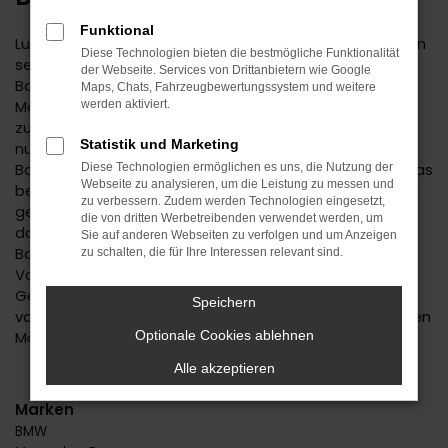
Funktional
Lust auf einen Spartipp aus dem Autohaus Daub? Dann
Diese Technologien bieten die bestmögliche Funktionalität
setzen Sie auf einen BMW Gebrauchtwagen. Für
der Webseite. Services von Drittanbietern wie Google
Balingen existiert keine günstigere Variante der
Maps, Chats, Fahrzeugbewertungssystem und weitere
Mobilität und Sie dürfen sich auf ein rundum
werden aktiviert.
zuverlässiges Fahrzeug freuen. Wir bieten Ihnen nicht
Statistik und Marketing
nur eine große Auswahl an BMW Gebrauchtwagen für
Balingen, sondern auch einen umfassenden Service. Das
Diese Technologien ermöglichen es uns, die Nutzung der
Webseite zu analysieren, um die Leistung zu messen und
beginnt mit der Beratung, bei der wir Ihnen erst einmal
zu verbessern. Zudem werden Technologien eingesetzt,
genau zuhören. Wir finden heraus, welches Fahrzeug
die von dritten Werbetreibenden verwendet werden, um
das passende für Sie ist und unterbreiten Ihnen auf
Sie auf anderen Webseiten zu verfolgen und um Anzeigen
Basis Ihrer individuellen Vorgaben eine Reihe von
zu schalten, die für Ihre Interessen relevant sind.
Vorschlägen. Wenn wir uns für einen BMW
Gebrauchtwagen entschieden haben, profitieren Sie
Speichern
von unserer meist großen Auswahl an unterschiedlichen
Modellen.
Optionale Cookies ablehnen
Alle akzeptieren
Marken
BMW