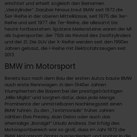
errichtet und erhielt sogleich den Beinamen
„Vierzylinder“. Darüber hinaus baut BMW seit 1972 die
5er-Reihe in der oberen Mittelklasse, seit 1975 die 3er-
Reihe und seit 1977 die 7er-Reihe, die allesamt bis
heute fortbestehen. Spätere Meilensteine waren der M1
als Supersportler, der 750i als Revival des Zwölfzylinders
und der Z1. Die SUV der X-Reihe werden seit den 1990er
Jahren gebaut, die i-Reihe mit Elektrofahrzeugen seit
2013.
BMW im Motorsport
Bereits kurz nach dem Bau der ersten Autos baute BMW
auch erste Rennwagen. In den 1940er Jahren
triumphierten die Bayern bei der prestigeträchtigen
„Mille Miglia“ und sorgten dafür, dass jede Menge
Prominente der unmittelbaren Nachkriegszeit einen
BMW fuhren. Zu den „Testimonials“ früher Jahren
zählten Elvis Presley, Alain Delon oder auch das
ehemalige „Bondgirl“ Ursula Andress. Der Erfolg des
Motorsportbereich war so groß, dass im Jahr 1972 die
BMW Motorsport GmbH ausgegliedert und später in die