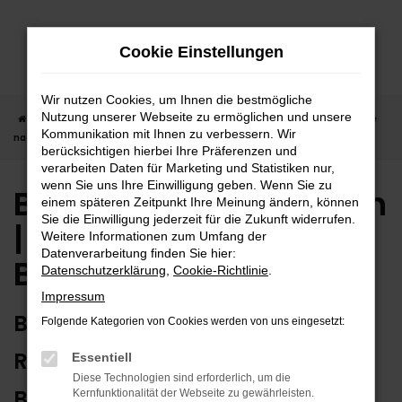
Zum
Hauptinhalt
Cookie Einstellungen
springen
Wir nutzen Cookies, um Ihnen die bestmögliche
Nutzung unserer Webseite zu ermöglichen und unsere
Startseite
Balingen
BMW
BMW Gebrauchtwagen | Lieferservice
Kommunikation mit Ihnen zu verbessern. Wir
nach Balingen
berücksichtigen hierbei Ihre Präferenzen und
verarbeiten Daten für Marketing und Statistiken nur,
wenn Sie uns Ihre Einwilligung geben. Wenn Sie zu
BMW Gebrauchtwagen
einem späteren Zeitpunkt Ihre Meinung ändern, können
Sie die Einwilligung jederzeit für die Zukunft widerrufen.
| Lieferservice nach
Weitere Informationen zum Umfang der
Datenverarbeitung finden Sie hier:
Balingen
Datenschutzerklärung
,
Cookie-Richtlinie
.
Impressum
BMW GEBRAUCHTWAGEN:
Folgende Kategorien von Cookies werden von uns eingesetzt:
RUNDUM ZUVERLÄSSIG IN
Essentiell
Diese Technologien sind erforderlich, um die
BALINGEN UNTERWEGS
Kernfunktionalität der Webseite zu gewährleisten.