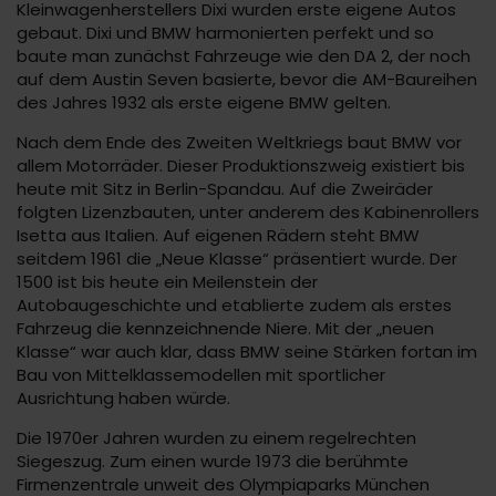
Kleinwagenherstellers Dixi wurden erste eigene Autos
gebaut. Dixi und BMW harmonierten perfekt und so
baute man zunächst Fahrzeuge wie den DA 2, der noch
auf dem Austin Seven basierte, bevor die AM-Baureihen
des Jahres 1932 als erste eigene BMW gelten.
Nach dem Ende des Zweiten Weltkriegs baut BMW vor
allem Motorräder. Dieser Produktionszweig existiert bis
heute mit Sitz in Berlin-Spandau. Auf die Zweiräder
folgten Lizenzbauten, unter anderem des Kabinenrollers
Isetta aus Italien. Auf eigenen Rädern steht BMW
seitdem 1961 die „Neue Klasse“ präsentiert wurde. Der
1500 ist bis heute ein Meilenstein der
Autobaugeschichte und etablierte zudem als erstes
Fahrzeug die kennzeichnende Niere. Mit der „neuen
Klasse“ war auch klar, dass BMW seine Stärken fortan im
Bau von Mittelklassemodellen mit sportlicher
Ausrichtung haben würde.
Die 1970er Jahren wurden zu einem regelrechten
Siegeszug. Zum einen wurde 1973 die berühmte
Firmenzentrale unweit des Olympiaparks München