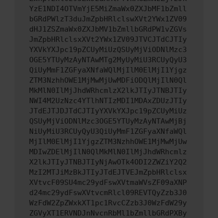
YzE1NDI4OTVmYjE5MiZmaWx0ZXJbMF1bZmll
bGRdPWlzT3duJmZpbHRlclswXVt2YWx1ZV09
dHJ1ZSZmaWx0ZXJbMV1bZmllbGRdPW1vZGVs
JmZpbHRlclsxXVt2YWx1ZV09JTVCJTdCJTIy
YXVkYXJpc19pZCUyMiUzQSUyMjViODNlMzc3
OGE5YTUyMzAyNTAwMTg2MyUyMiU3RCUyQyU3
QiUyMmF1ZGFyaXNfaWQlMjIlM0ElMjI1Yjgz
ZTM3NzhhOWE1MjMwMjUwMDFiODQlMjIlN0Ql
MkMlN0IlMjJhdWRhcmlzX2lkJTIyJTNBJTIy
NWI4M2UzNzc4YTlhNTIzMDI1MDAxZDUzJTIy
JTdEJTJDJTdCJTIyYXVkYXJpc19pZCUyMiUz
QSUyMjViODNlMzc3OGE5YTUyMzAyNTAwMjBj
NiUyMiU3RCUyQyU3QiUyMmF1ZGFyaXNfaWQl
MjIlM0ElMjI1YjgzZTM3NzhhOWE1MjMwMjUw
MDIwZDElMjIlN0QlMkMlN0IlMjJhdWRhcmlz
X2lkJTIyJTNBJTIyNjAwOTk4ODI2ZWZiY2Q2
MzI2MTJiMzBkJTIyJTdEJTVEJmZpbHRlclsx
XVtvcF09SU4mc29ydFswXVtmaWVsZF09aXNP
d24mc29ydFswXVtvcmRlcl09REVTQyZzb3J0
WzFdW2ZpZWxkXT1pc1RvcCZzb3J0WzFdW29y
ZGVyXT1ERVNDJnNvcnRbMl1bZmllbGRdPXBy