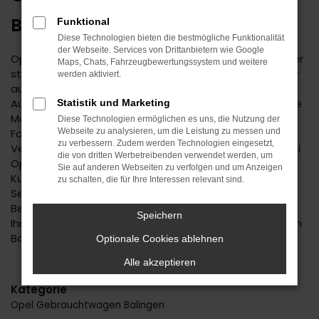
BALINGEN
Funktional
Diese Technologien bieten die bestmögliche Funktionalität
der Webseite. Services von Drittanbietern wie Google
Opel ist ein bemerkenswerter Hersteller. Der Autobauer
Maps, Chats, Fahrzeugbewertungssystem und weitere
steht einerseits für Tradition, andererseits aber immer
werden aktiviert.
auch für Aufbruchstimmung und eine zeitgemäße
Ausstattung. Im Autohaus Daub finden Sie Opel für Ihre
Statistik und Marketing
Mobilität in Balingen und Umgebung. Wir sind ein
Diese Technologien ermöglichen es uns, die Nutzung der
Familienunternehmen mit tiefer regionaler
Webseite zu analysieren, um die Leistung zu messen und
zu verbessern. Zudem werden Technologien eingesetzt,
Verwurzelung. Seit 1974 bieten wir Fahrzeuge an, wobei
die von dritten Werbetreibenden verwendet werden, um
Opel einen der Schwerpunkte darstellt. Kundinnen und
Sie auf anderen Webseiten zu verfolgen und um Anzeigen
Kunden aus Balingen kennen und schätzen unseren
zu schalten, die für Ihre Interessen relevant sind.
Service und die persönliche und durchweg individuelle
Beratung. Wir haben immer ein offenes Ohr für Sie und
Speichern
Ihre Anliegen und liefern Fahrzeuge natürlich auch nach
Balingen oder in die nähere Umgebung.
Optionale Cookies ablehnen
Alle akzeptieren
Kategorie
Opel Gebrauchtwagen Balingen