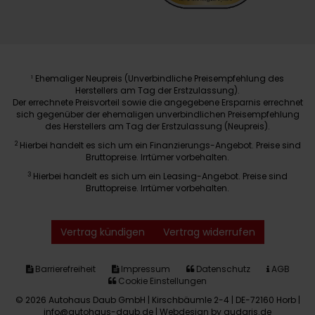
Ehemaliger Neupreis (Unverbindliche Preisempfehlung des
1
Herstellers am Tag der Erstzulassung).
Der errechnete Preisvorteil sowie die angegebene Ersparnis errechnet
sich gegenüber der ehemaligen unverbindlichen Preisempfehlung
des Herstellers am Tag der Erstzulassung (Neupreis).
2
Hierbei handelt es sich um ein Finanzierungs-Angebot. Preise sind
Bruttopreise. Irrtümer vorbehalten.
3
Hierbei handelt es sich um ein Leasing-Angebot. Preise sind
Bruttopreise. Irrtümer vorbehalten.
Vertrag kündigen
Vertrag widerrufen
Barrierefreiheit
Impressum
Datenschutz
AGB
Cookie Einstellungen
© 2026 Autohaus Daub GmbH | Kirschbäumle 2-4 | DE-72160 Horb |
info@autohaus-daub.de |
Webdesign by audaris.de