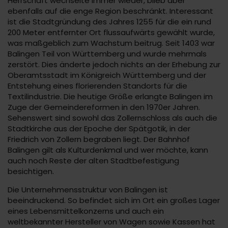
Herrschaft wechselte immer wieder, blieb aber
ebenfalls auf die enge Region beschränkt. Interessant
ist die Stadtgründung des Jahres 1255 für die ein rund
200 Meter entfernter Ort flussaufwärts gewählt wurde,
was maßgeblich zum Wachstum beitrug. Seit 1403 war
Balingen Teil von Württemberg und wurde mehrmals
zerstört. Dies änderte jedoch nichts an der Erhebung zur
Oberamtsstadt im Königreich Württemberg und der
Entstehung eines florierenden Standorts für die
Textilindustrie. Die heutige Größe erlangte Balingen im
Zuge der Gemeindereformen in den 1970er Jahren.
Sehenswert sind sowohl das Zollernschloss als auch die
Stadtkirche aus der Epoche der Spätgotik, in der
Friedrich von Zollern begraben liegt. Der Bahnhof
Balingen gilt als Kulturdenkmal und wer möchte, kann
auch noch Reste der alten Stadtbefestigung
besichtigen.
Die Unternehmensstruktur von Balingen ist
beeindruckend. So befindet sich im Ort ein großes Lager
eines Lebensmittelkonzerns und auch ein
weltbekannter Hersteller von Wagen sowie Kassen hat