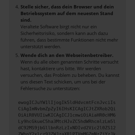
Stelle sicher, dass dein Browser und dein
Betriebssystem auf dem neuesten Stand
sind.
Veraltete Software birgt nicht nur ein
Sicherheitsrisiko, sondern kann auch dazu
führen, dass bestimmte Funktionen nicht mehr
unterstützt werden.
Wende dich an den Webseitenbetreiber.
Wenn du alle oben genannten Schritte versucht
hast, kontaktiere uns bitte. Wir werden
versuchen, das Problem zu beheben. Du kannst
uns diesen Text schicken, um uns bei der
Fehlersuche zu unterstützen:
ewogICJuYW1lIjogIk5ldHdvcmtFcnJvciIs
CiAgImNvbmZpZyI6IHsKICAgICJtZXRob2Qi
OiAiR0VUIiwKICAgICJ1cmwiOiAiaHR0cHM6
Ly9hcGkueC5ha3MtcHJvZC5hdWRhcmlzLm5l
dC92MS9jbGllbnRzLzIxNDIvd2Vic2l0ZS12
ZWhpY2xlcz93ZWJzaXRlPTVmMGZmNzZjYzJk