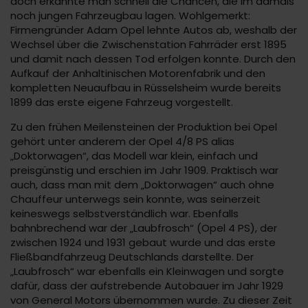
doch erkannte man schnell die Chancen, die im damals
noch jungen Fahrzeugbau lagen. Wohlgemerkt:
Firmengründer Adam Opel lehnte Autos ab, weshalb der
Wechsel über die Zwischenstation Fahrräder erst 1895
und damit nach dessen Tod erfolgen konnte. Durch den
Aufkauf der Anhaltinischen Motorenfabrik und den
kompletten Neuaufbau in Rüsselsheim wurde bereits
1899 das erste eigene Fahrzeug vorgestellt.
Zu den frühen Meilensteinen der Produktion bei Opel
gehört unter anderem der Opel 4/8 PS alias
„Doktorwagen“, das Modell war klein, einfach und
preisgünstig und erschien im Jahr 1909. Praktisch war
auch, dass man mit dem „Doktorwagen“ auch ohne
Chauffeur unterwegs sein konnte, was seinerzeit
keineswegs selbstverständlich war. Ebenfalls
bahnbrechend war der „Laubfrosch“ (Opel 4 PS), der
zwischen 1924 und 1931 gebaut wurde und das erste
Fließbandfahrzeug Deutschlands darstellte. Der
„Laubfrosch“ war ebenfalls ein Kleinwagen und sorgte
dafür, dass der aufstrebende Autobauer im Jahr 1929
von General Motors übernommen wurde. Zu dieser Zeit