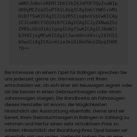
aWNlJnNvcnRbMl1bb3JkZXJdPUFTQyZsaW1p
dD0yMCZza2lwPTAiLAogICAgImhlYWRlcnMi
OiB7fSwKICAgICJib2R5IjogbnVsbCwKICAg
ICJleHBlY3QiOiB7CiAgICAgICJyZXNwb25z
ZVR5cGUiOiAiIgogICAgfSwKICAgICJ0aW1l
b3V0IjogMCwKICAgICJwcm9ncmVzcyI6IG51
bGwsCiAgICAicmlza3kiOiBmYWxzZQogIH0K
fQ==
Bei Interesse an einem Opel für Balingen sprechen Sie
uns jederzeit gerne an. Gemeinsam mit Ihren
entscheiden wir, ob sich eher ein Neuwagen eignet oder
ob Sie besser in einen Gebrauchtwagen oder einen
Jahreswagen steigen. Die Bandbreite an Fahrzeugen
dieses Hersteller ist enorm, die Möglichkeiten
hinsichtlich der Ausstattung ebenfalls. Gerne sind wir
bereit, Ihren Gebrauchtwagen in Balingen in Zahlung zu
nehmen und hierfür einen sehr attraktiven Preis zu
zahlen. Hinsichtlich der Bezahlung Ihres Opel lassen wir
ebenfalls mit uns reden. Vielleicht haben Sie an eine