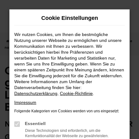
Zum
Hauptinhalt
Cookie Einstellungen
springen
Wir nutzen Cookies, um Ihnen die bestmögliche
Nutzung unserer Webseite zu ermöglichen und unsere
Startseite
Balingen
Opel in Balingen günstig kaufen | Lieferservice
Kommunikation mit Ihnen zu verbessern. Wir
nach Balingen
berücksichtigen hierbei Ihre Präferenzen und
verarbeiten Daten für Marketing und Statistiken nur,
wenn Sie uns Ihre Einwilligung geben. Wenn Sie zu
Opel in Balingen
einem späteren Zeitpunkt Ihre Meinung ändern, können
Sie die Einwilligung jederzeit für die Zukunft widerrufen.
günstig kaufen |
Weitere Informationen zum Umfang der
Datenverarbeitung finden Sie hier:
Lieferservice nach
Datenschutzerklärung
,
Cookie-Richtlinie
.
Balingen
Impressum
Folgende Kategorien von Cookies werden von uns eingesetzt:
NUTZEN SIE IHREN NEUEN OPEL FÜR
Essentiell
Diese Technologien sind erforderlich, um die
GRENZENLOSE MOBILITÄT IN
Kernfunktionalität der Webseite zu gewährleisten.