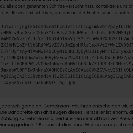
u alle oben genannten Schritte versucht hast, kontaktiere uns 
 uns diesen Text schicken, um uns bei der Fehlersuche zu unterst
CJuYW1lIjogIk5ldHdvcmtFcnJvciIsCiAgImNvbmZpZyI6IHs
0cHM6Ly9hcGkueC5ha3MtcHJvZC5hdWRhcmlzLm5ldC92MS9jb
TVmMGZmNzZjYzJkYzE1NDI4OTVmYjE5MiZmaWx0ZXJbMF1bZml
0ZXJbMV1bZmllbGRdPW1vZGVsJmZpbHRlclsxXVt2YWx1ZV09J
GE5YTUyMzAyNTAwMWI4OCUyMiU3RCUyQyU3QiUyMmF1ZGFyaXN
lMjIlN0QlNUQmZmlsdGVyWzFdW29wXT1JTiZzb3J0WzBdW2ZpZ
V1bZmllbGRdPWlzVG9wJnNvcnRbMV1bb3JkZXJdPURFU0Mmc29
DJmxpbWl0PTIwJnNraXA9MCIsCiAgICAiaGVhZGVycyI6IHt9L
CAgICAgInJlc3BvbnNlVHlwZSI6ICIiCiAgICB9LAogICAgInR
gICJyaXNreSI6IGZhbHNlCiAgfQp9
 jederzeit gerne an. Gemeinsam mit Ihren entscheiden wir, o
 Bandbreite an Fahrzeugen dieses Hersteller ist enorm, die 
Zahlung zu nehmen und hierfür einen sehr attraktiven Preis zu
anzierung gedacht? Bei uns ist dies ohne Weiteres möglich un