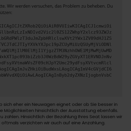
bitte. Wir werden versuchen, das Problem zu beheben. Du
ützen:
KICAgICJtZXRob2QiOiAiR0VUIiwKICAgICJ1cmwiOi
GllbnRzLzIxNDIvd2Vic2l0ZS12ZWhpY2xlcz93ZWJz
lbGRdPWlzT3duJmZpbHRlclswXVt2YWx1ZV09dHJ1ZS
TVCJTdCJTIyYXVkYXJpc19pZCUyMiUzQSUyMjViODNl
faWQlMjIlM0ElMjI1YjgzZTM3NzhhOWE1MjMwMjUwMD
WxkXT1pc093biZzb3J0WzBdW29yZGVyXT1ERVNDJnNv
ydFsyXVtmaWVsZF09cHJpY2Umc29ydFsyXVtvcmRlcl
AogICAgImJvZHkiOiBudWxsLAogICAgImV4cGVjdCI6
pbWVvdXQiOiAwLAogICAgInByb2dyZXNzIjogbnVsbC
b sich eher ein Neuwagen eignet oder ob Sie besser in
Möglichkeiten hinsichtlich der Ausstattung ebenfalls.
 zahlen. Hinsichtlich der Bezahlung Ihres Seat lassen wir
d oftmals verzichten wir auch auf eine Anzahlung.