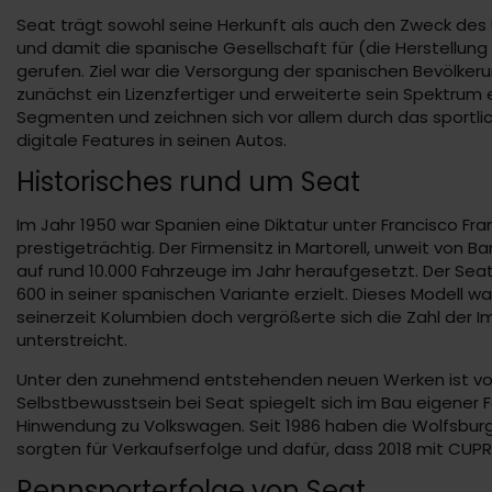
Seat trägt sowohl seine Herkunft als auch den Zweck des
und damit die spanische Gesellschaft für (die Herstellun
gerufen. Ziel war die Versorgung der spanischen Bevölke
zunächst ein Lizenzfertiger und erweiterte sein Spektrum 
Segmenten und zeichnen sich vor allem durch das sportlich
digitale Features in seinen Autos.
Historisches rund um Seat
Im Jahr 1950 war Spanien eine Diktatur unter Francisco 
prestigeträchtig. Der Firmensitz in Martorell, unweit von
auf rund 10.000 Fahrzeuge im Jahr heraufgesetzt. Der Sea
600 in seiner spanischen Variante erzielt. Dieses Modell 
seinerzeit Kolumbien doch vergrößerte sich die Zahl der I
unterstreicht.
Unter den zunehmend entstehenden neuen Werken ist vor a
Selbstbewusstsein bei Seat spiegelt sich im Bau eigener F
Hinwendung zu Volkswagen. Seit 1986 haben die Wolfsburge
sorgten für Verkaufserfolge und dafür, dass 2018 mit CUP
Rennsporterfolge von Seat