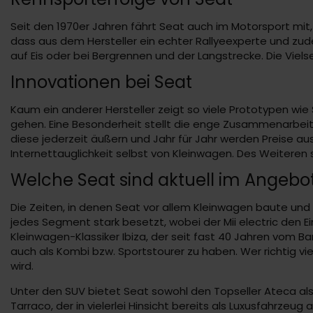
Seit den 1970er Jahren fährt Seat auch im Motorsport mit
dass aus dem Hersteller ein echter Rallyeexperte und zude
auf Eis oder bei Bergrennen und der Langstrecke. Die Vie
Innovationen bei Seat
Kaum ein anderer Hersteller zeigt so viele Prototypen wi
gehen. Eine Besonderheit stellt die enge Zusammenarbeit
diese jederzeit äußern und Jahr für Jahr werden Preise 
Internettauglichkeit selbst von Kleinwagen. Des Weiteren 
Welche Seat sind aktuell im Angebo
Die Zeiten, in denen Seat vor allem Kleinwagen baute und 
jedes Segment stark besetzt, wobei der Mii electric den Ei
Kleinwagen-Klassiker Ibiza, der seit fast 40 Jahren vom Ba
auch als Kombi bzw. Sportstourer zu haben. Wer richtig v
wird.
Unter den SUV bietet Seat sowohl den Topseller Ateca als
Tarraco, der in vielerlei Hinsicht bereits als Luxusfahrzeu