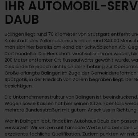
IHR AUTOMOBIL-SERV
DAUB
Balingen liegt rund 70 Kilometer von Stuttgart entfernt 
Kreisstadt des Zollernalbkreises leben rund 34.000 Mensc
man sich hier bereits am Rand der Schwäbischen Alb. Geg
Dorf handelte. Die Herrschaft wechselte immer wieder, bli
200 Meter entfernter Ort flussaufwärts gewählt wurde, w
Dies änderte jedoch nichts an der Erhebung zur Oberamtss
Größe erlangte Balingen im Zuge der Gemeindereformen in
Spätgotik, in der Friedrich von Zollern begraben liegt. D
besichtigen.
Die Unternehmensstruktur von Balingen ist beeindruckend.
Wagen sowie Kassen hat hier seinen Sitze. Ebenfalls werd
mehrere Bundesstraßen mit gutem Anschluss in Richtung 
Wer in Balingen lebt, findet im Autohaus Daub den passende
verwurzelt. Wir setzen auf familiäre Werte und befinden un
exzellente fachliche Qualifikation. Zudem punkten wir mit