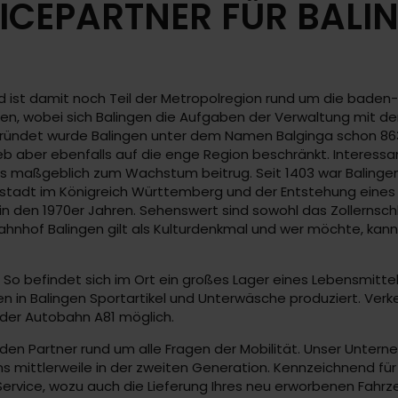
ICEPARTNER FÜR BALI
und ist damit noch Teil der Metropolregion rund um die bad
hen, wobei sich Balingen die Aufgaben der Verwaltung mit d
ründet wurde Balingen unter dem Namen Balginga schon 863,
eb aber ebenfalls auf die enge Region beschränkt. Interessan
as maßgeblich zum Wachstum beitrug. Seit 1403 war Balinge
tadt im Königreich Württemberg und der Entstehung eines flo
 den 1970er Jahren. Sehenswert sind sowohl das Zollernschl
er Bahnhof Balingen gilt als Kulturdenkmal und wer möchte, k
 So befindet sich im Ort ein großes Lager eines Lebensmitte
en in Balingen Sportartikel und Unterwäsche produziert. Ver
der Autobahn A81 möglich.
n Partner rund um alle Fragen der Mobilität. Unser Unternehm
s mittlerweile in der zweiten Generation. Kennzeichnend für 
 Service, wozu auch die Lieferung Ihres neu erworbenen Fahrz