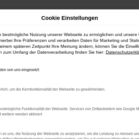
Cookie Einstellungen
ie bestmögliche Nutzung unserer Webseite zu ermöglichen und unsere
hierbei Ihre Präferenzen und verarbeiten Daten für Marketing und Stati
ch Balingen
einem späteren Zeitpunkt Ihre Meinung ändern, können Sie die Einwillig
en zum Umfang der Datenverarbeitung finden Sie hier:
Datenschutzerkl
 kaufen | Lieferservice 
en von uns eingesetzt:
UEN SEAT FÜR GRENZENL
rlich, um die Kernfunktionalität der Webseite zu gewährleisten.
teht einerseits für Tradition, andererseits aber immer auc
estmögliche Funktionalität der Webseite. Services von Drittanbietern wie Google 
eitere werden aktiviert.
ingen und Umgebung. Wir sind ein Familienunternehmen mit tie
lt. Kundinnen und Kunden aus Balingen kennen und schätzen
r Sie und Ihre Anliegen und liefern Fahrzeuge natürlich auch
 es uns, die Nutzung der Webseite zu analysieren, um die Leistung zu messen u