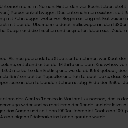
 Unternehmens im Namen. Hinter den vier Buchstaben steht 
g von) Personenkraftwagen. Das Unternehmen existiert seit 1
rung mit Fahrzeugen wofür von Beginn an eng mit Fiat zusam
erst mit der der Übernahme durch Volkswagen in den 1980er Ja
e Design und die frischen und originellen Ideen aus. Zudem 
Franco. Als neu gegründetes Staatsunternehmen war Seat der
 Barcelona, entstand unter der Mithilfe und dem Know-how von
t 1400 markierte den Erstling und wurde ab 1953 gebaut, doc
war ab 1957 ein echter Topseller und führte auch dazu, dass
mporteure in den folgenden Jahren stetig. Ende der 1960er Ja
llem das Centro Tecnico in Martorell zu nennen, das in den
ahrzeuge wider und so markieren der Ronda und der Ibiza in 
r das Sagen und seit den 1990er Jahren ist Seat eine 100-p
RA eine eigene Edelmarke ins Leben gerufen wurde.