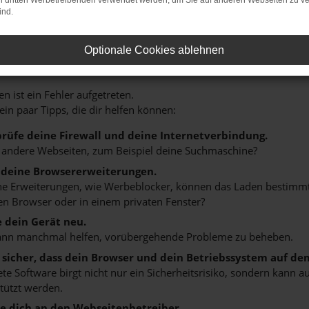
on dritten Werbetreibenden verwendet werden, um Sie auf anderen Webseiten zu ve
ind.
HLER: NETWORK ERROR
Optionale Cookies ablehnen
n ist ein Fehler aufgetreten.
 ein paar Tipps, die dir helfen können:
rüfe deine Firewall und deine Internetverbindung.
 andere Webseiten, zum Beispiel deine Suchmaschine?
 deine Browsererweiterungen.
 Erweiterungen, wie Werbeblocker, können das Laden bestimmter 
n Browser oder in einem privaten Fenster?
e dein Gerät neu.
ann manchmal helfen, vorübergehende Probleme zu beheben.
e sicher, dass dein Browser und dein Betriebssystem auf de
ete Software birgt nicht nur ein Sicherheitsrisiko, sondern kann
tützt werden.
 dich an den Webseitenbetreiber.