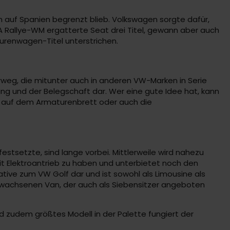
 auf Spanien begrenzt blieb. Volkswagen sorgte dafür,
IA Rallye-WM ergatterte Seat drei Titel, gewann aber auch
ourenwagen-Titel unterstrichen.
rweg, die mitunter auch in anderen VW-Marken in Serie
ng und der Belegschaft dar. Wer eine gute Idee hat, kann
s auf dem Armaturenbrett oder auch die
stsetzte, sind lange vorbei. Mittlerweile wird nahezu
mit Elektroantrieb zu haben und unterbietet noch den
ative zum VW Golf dar und ist sowohl als Limousine als
sgewachsenen Van, der auch als Siebensitzer angeboten
 zudem größtes Modell in der Palette fungiert der