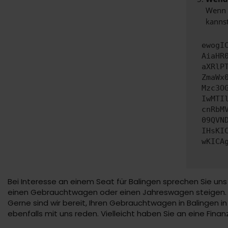
Wenn d
kannst
ewogI
AiaHR
aXRlP
ZmaWx
Mzc3O
IwMTI
cnRbM
09QVN
IHsKI
wKICA
Bei Interesse an einem Seat für Balingen sprechen Sie uns
einen Gebrauchtwagen oder einen Jahreswagen steigen. Die
Gerne sind wir bereit, Ihren Gebrauchtwagen in Balingen in 
ebenfalls mit uns reden. Vielleicht haben Sie an eine Fin