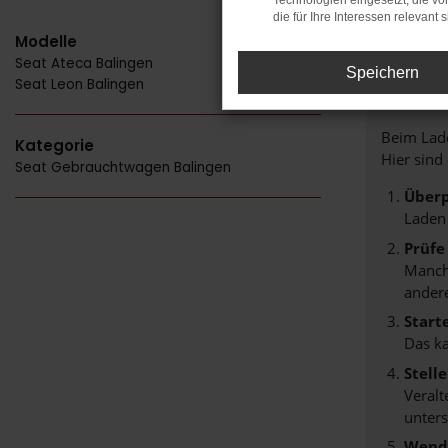
Technologien eingesetzt, die v
die für Ihre Interessen relevant s
Modelle
Seat Ateca Balingen
FE
Speichern
Seat Leon Balingen
Beim Lade
Kategorie
Hier sind
Seat Gebrauchtwagen Balingen
Überp
Laden
Prüfe
Manche
andere
Start
Das k
Stell
Veralt
unters
Wende