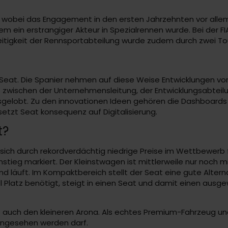
, wobei das Engagement in den ersten Jahrzehnten vor allem
m ein erstrangiger Akteur in Spezialrennen wurde. Bei der F
lseitigkeit der Rennsportabteilung wurde zudem durch zwei T
e Seat. Die Spanier nehmen auf diese Weise Entwicklungen vo
 zwischen der Unternehmensleitung, der Entwicklungsabteilu
ausgelobt. Zu den innovationen Ideen gehören die Dashboard
setzt Seat konsequenz auf Digitalisierung.
t?
sich durch rekordverdächtig niedrige Preise im Wettbewerb fe
nstieg markiert. Der Kleinstwagen ist mittlerweile nur noch 
nd läuft. Im Kompaktbereich stellt der Seat eine gute Altern
iel Platz benötigt, steigt in einen Seat und damit einen au
 auch den kleineren Arona. Als echtes Premium-Fahrzeug und
g angesehen werden darf.