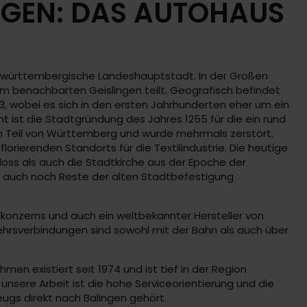
NGEN: DAS AUTOHAUS
en-württembergische Landeshauptstadt. In der Großen
em benachbarten Geislingen teilt. Geografisch befindet
 wobei es sich in den ersten Jahrhunderten eher um ein
t ist die Stadtgründung des Jahres 1255 für die ein rund
n Teil von Württemberg und wurde mehrmals zerstört.
rierenden Standorts für die Textilindustrie. Die heutige
oss als auch die Stadtkirche aus der Epoche der
ann auch noch Reste der alten Stadtbefestigung
lkonzerns und auch ein weltbekannter Hersteller von
kehrsverbindungen sind sowohl mit der Bahn als auch über
en existiert seit 1974 und ist tief in der Region
unsere Arbeit ist die hohe Serviceorientierung und die
eugs direkt nach Balingen gehört.