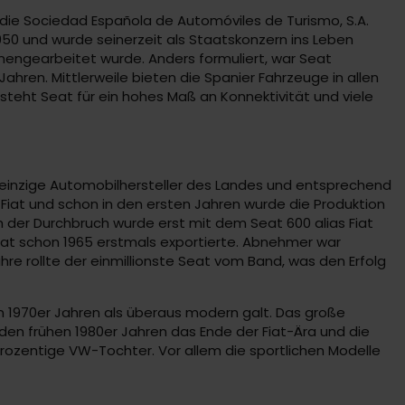
die Sociedad Española de Automóviles de Turismo, S.A.
950 und wurde seinerzeit als Staatskonzern ins Leben
mengearbeitet wurde. Anders formuliert, war Seat
hren. Mittlerweile bieten die Spanier Fahrzeuge in allen
steht Seat für ein hohes Maß an Konnektivität und viele
 einzige Automobilhersteller des Landes und entsprechend
 Fiat und schon in den ersten Jahren wurde die Produktion
h der Durchbruch wurde erst mit dem Seat 600 alias Fiat
 Seat schon 1965 erstmals exportierte. Abnehmer war
hre rollte der einmillionste Seat vom Band, was den Erfolg
 1970er Jahren als überaus modern galt. Das große
den frühen 1980er Jahren das Ende der Fiat-Ära und die
rozentige VW-Tochter. Vor allem die sportlichen Modelle