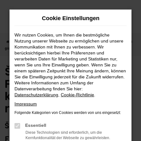
Zum
Hauptinhalt
Cookie Einstellungen
springen
Wir nutzen Cookies, um Ihnen die bestmögliche
Nutzung unserer Webseite zu ermöglichen und unsere
Startseite
Freudenstadt
Škoda
Škoda Octavia in Freudenstadt
Kommunikation mit Ihnen zu verbessern. Wir
günstig kaufen | Lieferservice nach Freudenstadt
berücksichtigen hierbei Ihre Präferenzen und
verarbeiten Daten für Marketing und Statistiken nur,
wenn Sie uns Ihre Einwilligung geben. Wenn Sie zu
Škoda Octavia in
einem späteren Zeitpunkt Ihre Meinung ändern, können
Sie die Einwilligung jederzeit für die Zukunft widerrufen.
Freudenstadt günstig
Weitere Informationen zum Umfang der
Datenverarbeitung finden Sie hier:
kaufen | Lieferservice
Datenschutzerklärung
,
Cookie-Richtlinie
.
nach Freudenstadt
Impressum
Folgende Kategorien von Cookies werden von uns eingesetzt:
ŠKODA OCTAVIA – ERSTKLASSIG
Essentiell
Diese Technologien sind erforderlich, um die
FÜR FREUDENSTADT GEEIGNET
Kernfunktionalität der Webseite zu gewährleisten.