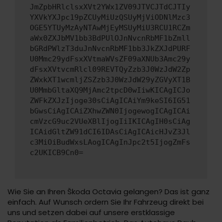
JmZpbHRlclsxXVt2YWx1ZV09JTVCJTdCJTIy
YXVkYXJpc19pZCUyMiUzQSUyMjViODNlMzc3
OGE5YTUyMzAyNTAwMjEyMSUyMiU3RCU1RCZm
aWx0ZXJbMV1bb3BdPUlOJnNvcnRbMF1bZmll
bGRdPWlzT3duJnNvcnRbMF1bb3JkZXJdPURF
U0Mmc29ydFsxXVtmaWVsZF09aXNUb3Amc29y
dFsxXVtvcmRlcl09REVTQyZzb3J0WzJdW2Zp
ZWxkXT1wcmljZSZzb3J0WzJdW29yZGVyXT1B
U0MmbGltaXQ9MjAmc2tpcD0wIiwKICAgICJo
ZWFkZXJzIjoge30sCiAgICAiYm9keSI6IG51
bGwsCiAgICAiZXhwZWN0IjogewogICAgICAi
cmVzcG9uc2VUeXBlIjogIiIKICAgIH0sCiAg
ICAidGltZW91dCI6IDAsCiAgICAicHJvZ3Jl
c3MiOiBudWxsLAogICAgInJpc2t5IjogZmFs
c2UKICB9Cn0=
Wie Sie an Ihren Škoda Octavia gelangen? Das ist ganz
einfach. Auf Wunsch ordern Sie Ihr Fahrzeug direkt bei
uns und setzen dabei auf unsere erstklassige