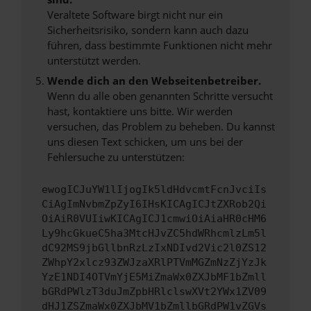
Veraltete Software birgt nicht nur ein
Sicherheitsrisiko, sondern kann auch dazu
führen, dass bestimmte Funktionen nicht mehr
unterstützt werden.
Wende dich an den Webseitenbetreiber.
Wenn du alle oben genannten Schritte versucht
hast, kontaktiere uns bitte. Wir werden
versuchen, das Problem zu beheben. Du kannst
uns diesen Text schicken, um uns bei der
Fehlersuche zu unterstützen:
ewogICJuYW1lIjogIk5ldHdvcmtFcnJvciIs
CiAgImNvbmZpZyI6IHsKICAgICJtZXRob2Qi
OiAiR0VUIiwKICAgICJ1cmwiOiAiaHR0cHM6
Ly9hcGkueC5ha3MtcHJvZC5hdWRhcmlzLm5l
dC92MS9jbGllbnRzLzIxNDIvd2Vic2l0ZS12
ZWhpY2xlcz93ZWJzaXRlPTVmMGZmNzZjYzJk
YzE1NDI4OTVmYjE5MiZmaWx0ZXJbMF1bZmll
bGRdPWlzT3duJmZpbHRlclswXVt2YWx1ZV09
dHJ1ZSZmaWx0ZXJbMV1bZmllbGRdPW1vZGVs