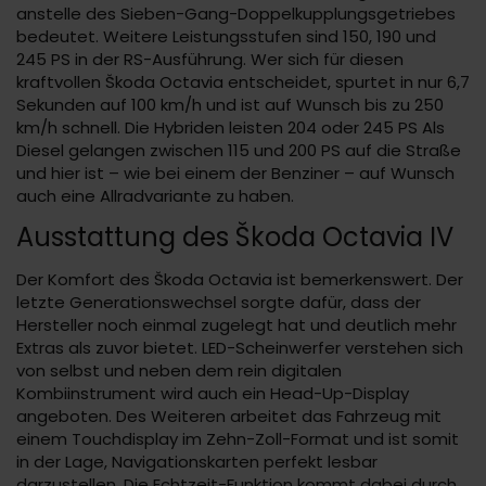
anstelle des Sieben-Gang-Doppelkupplungsgetriebes
bedeutet. Weitere Leistungsstufen sind 150, 190 und
245 PS in der RS-Ausführung. Wer sich für diesen
kraftvollen Škoda Octavia entscheidet, spurtet in nur 6,7
Sekunden auf 100 km/h und ist auf Wunsch bis zu 250
km/h schnell. Die Hybriden leisten 204 oder 245 PS Als
Diesel gelangen zwischen 115 und 200 PS auf die Straße
und hier ist – wie bei einem der Benziner – auf Wunsch
auch eine Allradvariante zu haben.
Ausstattung des Škoda Octavia IV
Der Komfort des Škoda Octavia ist bemerkenswert. Der
letzte Generationswechsel sorgte dafür, dass der
Hersteller noch einmal zugelegt hat und deutlich mehr
Extras als zuvor bietet. LED-Scheinwerfer verstehen sich
von selbst und neben dem rein digitalen
Kombiinstrument wird auch ein Head-Up-Display
angeboten. Des Weiteren arbeitet das Fahrzeug mit
einem Touchdisplay im Zehn-Zoll-Format und ist somit
in der Lage, Navigationskarten perfekt lesbar
darzustellen. Die Echtzeit-Funktion kommt dabei durch