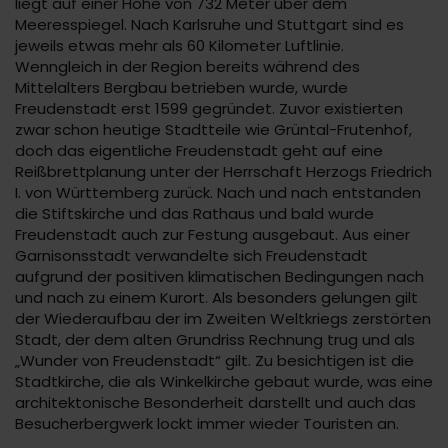
liegt auf einer Höhe von 732 Meter über dem
Meeresspiegel. Nach Karlsruhe und Stuttgart sind es
jeweils etwas mehr als 60 Kilometer Luftlinie.
Wenngleich in der Region bereits während des
Mittelalters Bergbau betrieben wurde, wurde
Freudenstadt erst 1599 gegründet. Zuvor existierten
zwar schon heutige Stadtteile wie Grüntal-Frutenhof,
doch das eigentliche Freudenstadt geht auf eine
Reißbrettplanung unter der Herrschaft Herzogs Friedrich
I. von Württemberg zurück. Nach und nach entstanden
die Stiftskirche und das Rathaus und bald wurde
Freudenstadt auch zur Festung ausgebaut. Aus einer
Garnisonsstadt verwandelte sich Freudenstadt
aufgrund der positiven klimatischen Bedingungen nach
und nach zu einem Kurort. Als besonders gelungen gilt
der Wiederaufbau der im Zweiten Weltkriegs zerstörten
Stadt, der dem alten Grundriss Rechnung trug und als
„Wunder von Freudenstadt“ gilt. Zu besichtigen ist die
Stadtkirche, die als Winkelkirche gebaut wurde, was eine
architektonische Besonderheit darstellt und auch das
Besucherbergwerk lockt immer wieder Touristen an.