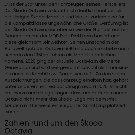
Er ist der Star unter den Fahrzeugen seines Herstellers.
Der Škoda Octavia verkauft sich deutlich häufiger als
die übrigen Škoda-Modelle und bietet zudem eine für
die Kompaktklasse ungewöhnliche Größe. Geräumig ist
der Škoda Octavia, der ebenso wie der Golf der achten
Generation auf der MQB Evo- Plattform basiert und
diese gleichsam „einweihte“. Seinen Einstand in der
Autowelt gab der Octavia 1996 und doch existiete auch
schon in den 1960er Jahren ein Modell identischen
Namens. 2020 ging der aktuelle Octavia in die vierte
Generation und wird wie gewohnt sowohl als Limousine
als auch als Kombi bzw. Combi verkauft. Zu den vielen
Auszeichnungen, die das Fahrzeug erhalten hat, gehört
unter anderem ein red dot design award 2020. Villeicht
hat hierzu auch beigetragen, dass am Heck des neuen
Octavia nicht mehr das Škoda-Logo mit dem Pfeil,
sondern mittlerweile ein eleganter Schriftzug platziert
wurde.
Zahlen rund um den Škoda
Octavia