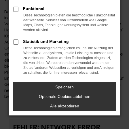
Funktional
Der Škoda Octavia ist eine kluge Wahl für Ihre Mobilität
Diese Technologien bieten die bestmögliche Funktionalität
in Freudenstadt. Bei diesem Fahrzeug gehen
der Webseite. Services von Drittanbietern wie Google
Vernunftsargumente und emotionale Aspekte Hand in
Maps, Chats, Fahrzeugbewertungssystem und weitere
Hand und geben beide den Ausschlag für ein klares „Ja“.
werden aktiviert.
Kennzeichnend für den Škoda Octavia ist die
Ausstattung. Unabhängig davon, ob Sie sich für einen
Statistik und Marketing
Gebrauchtwagen und damit für ein älteres Baujahr
Diese Technologien ermöglichen es uns, die Nutzung der
entscheiden oder einen Neuwagen wählen erhalten Sie
Webseite zu analysieren, um die Leistung zu messen und
zu verbessern. Zudem werden Technologien eingesetzt,
ein rundum tadelloses Modell. Wir vom Autohaus Daub
die von dritten Werbetreibenden verwendet werden, um
bieten Ihnen den Škoda Octavia zu einem exzellenten
Sie auf anderen Webseiten zu verfolgen und um Anzeigen
Preis und ermöglichen zudem immer wieder das
zu schalten, die für Ihre Interessen relevant sind.
Einsteigen in Sondermodelle. Wenn Sie Ihre Mobilität auf
den Straßen von Freudenstadt und Umgebung auf ein
Speichern
neues Level heben möchten, ist der Škoda Octavia
bestens geeignet.
Optionale Cookies ablehnen
Alle akzeptieren
FEHLER: NETWORK ERROR