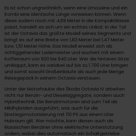
Es ist schon ungrwöhnlich, wenn eine Limousine und ein
Kombi eine identische Länge vorweisen können. Wenn
diese zudem noch mit 4,69 Meter in die Kompaktklasse
passt, handelt es sich um ein echtes Unikat. In der Tat
ist der Octavia das größte Modell seines Segments und
bringt es auf eine Breite von 1,83 Meter bei 1,47 Meter
bzw. 1,51 Meter Höhe. Das Modell erweist sich als
richtiggehender Lademeister und wuchert mit einem
Kofferraum von 600 bis 640 Liter. Wer die hinteren Sitze
umklappt, kann es variabel auf bis zu 1.700 Liter bringen
und somit sowohl Großeinkäufe als auch jede Menge
Reisegepäck in seinem Octavia verstauen.
Unter der Motorhaube des Škoda Octavia IV arbeiten
nicht nur Benzin- und Dieselaggregate, sondern auch
Hybridtechnik. Die Benzinmotoren sind zum Teil als
Mildhybriden ausgeführt, was auch für die
Einstiegsmotorisierung mit 110 PS aus einem Liter
Hubraum gilt. Wer möchte, kann diesen auch als
klassischen Benziner ohne elektrische Unterstützung
ordern, wobei dies automatisch ein Schaltgetriebe