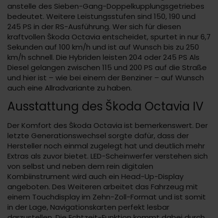
anstelle des Sieben-Gang-Doppelkupplungsgetriebes
bedeutet. Weitere Leistungsstufen sind 150, 190 und
245 PS in der RS-Ausführung. Wer sich für diesen
kraftvollen Škoda Octavia entscheidet, spurtet in nur 6,7
Sekunden auf 100 km/h und ist auf Wunsch bis zu 250
km/h schnell. Die Hybriden leisten 204 oder 245 PS Als
Diesel gelangen zwischen 115 und 200 PS auf die Straße
und hier ist – wie bei einem der Benziner – auf Wunsch
auch eine Allradvariante zu haben.
Ausstattung des Škoda Octavia IV
Der Komfort des Škoda Octavia ist bemerkenswert. Der
letzte Generationswechsel sorgte dafür, dass der
Hersteller noch einmal zugelegt hat und deutlich mehr
Extras als zuvor bietet. LED-Scheinwerfer verstehen sich
von selbst und neben dem rein digitalen
Kombiinstrument wird auch ein Head-Up-Display
angeboten. Des Weiteren arbeitet das Fahrzeug mit
einem Touchdisplay im Zehn-Zoll-Format und ist somit
in der Lage, Navigationskarten perfekt lesbar
darzustellen. Die Echtzeit-Funktion kommt dabei durch