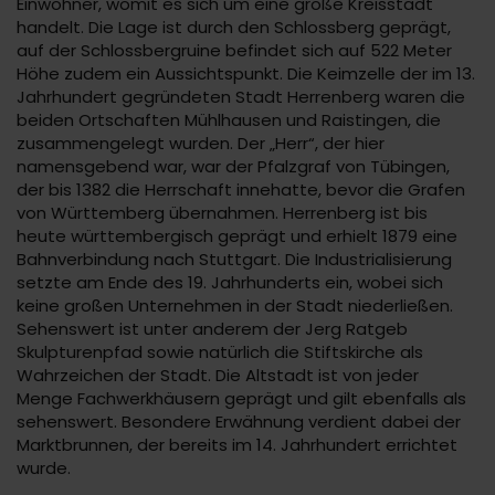
Einwohner, womit es sich um eine große Kreisstadt
handelt. Die Lage ist durch den Schlossberg geprägt,
auf der Schlossbergruine befindet sich auf 522 Meter
Höhe zudem ein Aussichtspunkt. Die Keimzelle der im 13.
Jahrhundert gegründeten Stadt Herrenberg waren die
beiden Ortschaften Mühlhausen und Raistingen, die
zusammengelegt wurden. Der „Herr“, der hier
namensgebend war, war der Pfalzgraf von Tübingen,
der bis 1382 die Herrschaft innehatte, bevor die Grafen
von Württemberg übernahmen. Herrenberg ist bis
heute württembergisch geprägt und erhielt 1879 eine
Bahnverbindung nach Stuttgart. Die Industrialisierung
setzte am Ende des 19. Jahrhunderts ein, wobei sich
keine großen Unternehmen in der Stadt niederließen.
Sehenswert ist unter anderem der Jerg Ratgeb
Skulpturenpfad sowie natürlich die Stiftskirche als
Wahrzeichen der Stadt. Die Altstadt ist von jeder
Menge Fachwerkhäusern geprägt und gilt ebenfalls als
sehenswert. Besondere Erwähnung verdient dabei der
Marktbrunnen, der bereits im 14. Jahrhundert errichtet
wurde.