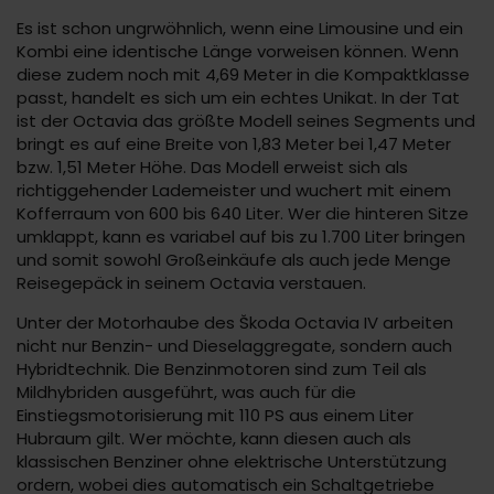
Es ist schon ungrwöhnlich, wenn eine Limousine und ein
Kombi eine identische Länge vorweisen können. Wenn
diese zudem noch mit 4,69 Meter in die Kompaktklasse
passt, handelt es sich um ein echtes Unikat. In der Tat
ist der Octavia das größte Modell seines Segments und
bringt es auf eine Breite von 1,83 Meter bei 1,47 Meter
bzw. 1,51 Meter Höhe. Das Modell erweist sich als
richtiggehender Lademeister und wuchert mit einem
Kofferraum von 600 bis 640 Liter. Wer die hinteren Sitze
umklappt, kann es variabel auf bis zu 1.700 Liter bringen
und somit sowohl Großeinkäufe als auch jede Menge
Reisegepäck in seinem Octavia verstauen.
Unter der Motorhaube des Škoda Octavia IV arbeiten
nicht nur Benzin- und Dieselaggregate, sondern auch
Hybridtechnik. Die Benzinmotoren sind zum Teil als
Mildhybriden ausgeführt, was auch für die
Einstiegsmotorisierung mit 110 PS aus einem Liter
Hubraum gilt. Wer möchte, kann diesen auch als
klassischen Benziner ohne elektrische Unterstützung
ordern, wobei dies automatisch ein Schaltgetriebe