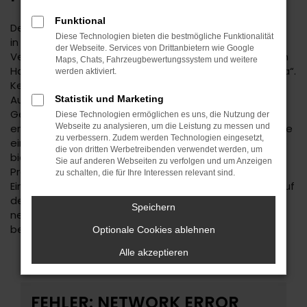
Funktional
Der Škoda Octavia ist eine kluge Wahl für Ihre Mobilität
Diese Technologien bieten die bestmögliche Funktionalität
in Herrenberg. Bei diesem Fahrzeug gehen
der Webseite. Services von Drittanbietern wie Google
Vernunftsargumente und emotionale Aspekte Hand in
Maps, Chats, Fahrzeugbewertungssystem und weitere
Hand und geben beide den Ausschlag für ein klares „Ja“.
werden aktiviert.
Kennzeichnend für den Škoda Octavia ist die
Ausstattung. Unabhängig davon, ob Sie sich für einen
Statistik und Marketing
Gebrauchtwagen und damit für ein älteres Baujahr
Diese Technologien ermöglichen es uns, die Nutzung der
entscheiden oder einen Neuwagen wählen erhalten Sie
Webseite zu analysieren, um die Leistung zu messen und
zu verbessern. Zudem werden Technologien eingesetzt,
ein rundum tadelloses Modell. Wir vom Autohaus Daub
die von dritten Werbetreibenden verwendet werden, um
bieten Ihnen den Škoda Octavia zu einem exzellenten
Sie auf anderen Webseiten zu verfolgen und um Anzeigen
Preis und ermöglichen zudem immer wieder das
zu schalten, die für Ihre Interessen relevant sind.
Einsteigen in Sondermodelle. Wenn Sie Ihre Mobilität auf
den Straßen von Herrenberg und Umgebung auf ein
Speichern
neues Level heben möchten, ist der Škoda Octavia
bestens geeignet.
Optionale Cookies ablehnen
Alle akzeptieren
FEHLER: NETWORK ERROR