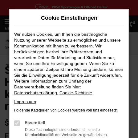
Zum
Hauptinhalt
Cookie Einstellungen
springen
0
MENÜ
Wir nutzen Cookies, um Ihnen die bestmögliche
Nutzung unserer Webseite zu ermöglichen und unsere
Startseite
Herrenberg
Škoda
Škoda Octavia in Herrenberg
Kommunikation mit Ihnen zu verbessern. Wir
günstig kaufen | Lieferservice nach Herrenberg
berücksichtigen hierbei Ihre Präferenzen und
verarbeiten Daten für Marketing und Statistiken nur,
wenn Sie uns Ihre Einwilligung geben. Wenn Sie zu
Škoda Octavia in
einem späteren Zeitpunkt Ihre Meinung ändern, können
Sie die Einwilligung jederzeit für die Zukunft widerrufen.
Herrenberg günstig
Weitere Informationen zum Umfang der
Datenverarbeitung finden Sie hier:
kaufen | Lieferservice
Datenschutzerklärung
,
Cookie-Richtlinie
.
nach Herrenberg
Impressum
Folgende Kategorien von Cookies werden von uns eingesetzt:
ŠKODA OCTAVIA – ERSTKLASSIG
Essentiell
Diese Technologien sind erforderlich, um die
FÜR HERRENBERG GEEIGNET
Kernfunktionalität der Webseite zu gewährleisten.