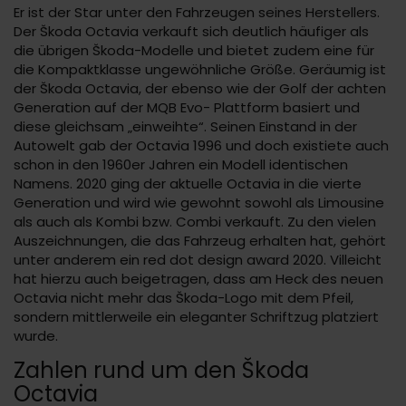
Er ist der Star unter den Fahrzeugen seines Herstellers.
Der Škoda Octavia verkauft sich deutlich häufiger als
die übrigen Škoda-Modelle und bietet zudem eine für
die Kompaktklasse ungewöhnliche Größe. Geräumig ist
der Škoda Octavia, der ebenso wie der Golf der achten
Generation auf der MQB Evo- Plattform basiert und
diese gleichsam „einweihte“. Seinen Einstand in der
Autowelt gab der Octavia 1996 und doch existiete auch
schon in den 1960er Jahren ein Modell identischen
Namens. 2020 ging der aktuelle Octavia in die vierte
Generation und wird wie gewohnt sowohl als Limousine
als auch als Kombi bzw. Combi verkauft. Zu den vielen
Auszeichnungen, die das Fahrzeug erhalten hat, gehört
unter anderem ein red dot design award 2020. Villeicht
hat hierzu auch beigetragen, dass am Heck des neuen
Octavia nicht mehr das Škoda-Logo mit dem Pfeil,
sondern mittlerweile ein eleganter Schriftzug platziert
wurde.
Zahlen rund um den Škoda
Octavia