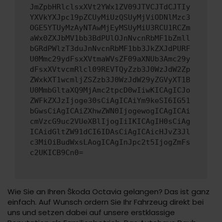
JmZpbHRlclsxXVt2YWx1ZV09JTVCJTdCJTIy
YXVkYXJpc19pZCUyMiUzQSUyMjViODNlMzc3
OGE5YTUyMzAyNTAwMjEyMSUyMiU3RCU1RCZm
aWx0ZXJbMV1bb3BdPUlOJnNvcnRbMF1bZmll
bGRdPWlzT3duJnNvcnRbMF1bb3JkZXJdPURF
U0Mmc29ydFsxXVtmaWVsZF09aXNUb3Amc29y
dFsxXVtvcmRlcl09REVTQyZzb3J0WzJdW2Zp
ZWxkXT1wcmljZSZzb3J0WzJdW29yZGVyXT1B
U0MmbGltaXQ9MjAmc2tpcD0wIiwKICAgICJo
ZWFkZXJzIjoge30sCiAgICAiYm9keSI6IG51
bGwsCiAgICAiZXhwZWN0IjogewogICAgICAi
cmVzcG9uc2VUeXBlIjogIiIKICAgIH0sCiAg
ICAidGltZW91dCI6IDAsCiAgICAicHJvZ3Jl
c3MiOiBudWxsLAogICAgInJpc2t5IjogZmFs
c2UKICB9Cn0=
Wie Sie an Ihren Škoda Octavia gelangen? Das ist ganz
einfach. Auf Wunsch ordern Sie Ihr Fahrzeug direkt bei
uns und setzen dabei auf unsere erstklassige