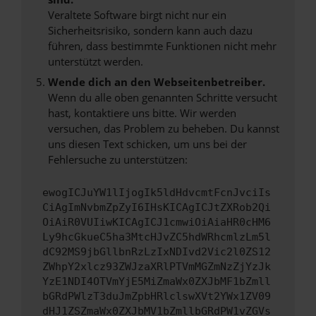
Veraltete Software birgt nicht nur ein
Sicherheitsrisiko, sondern kann auch dazu
führen, dass bestimmte Funktionen nicht mehr
unterstützt werden.
Wende dich an den Webseitenbetreiber.
Wenn du alle oben genannten Schritte versucht
hast, kontaktiere uns bitte. Wir werden
versuchen, das Problem zu beheben. Du kannst
uns diesen Text schicken, um uns bei der
Fehlersuche zu unterstützen:
ewogICJuYW1lIjogIk5ldHdvcmtFcnJvciIs
CiAgImNvbmZpZyI6IHsKICAgICJtZXRob2Qi
OiAiR0VUIiwKICAgICJ1cmwiOiAiaHR0cHM6
Ly9hcGkueC5ha3MtcHJvZC5hdWRhcmlzLm5l
dC92MS9jbGllbnRzLzIxNDIvd2Vic2l0ZS12
ZWhpY2xlcz93ZWJzaXRlPTVmMGZmNzZjYzJk
YzE1NDI4OTVmYjE5MiZmaWx0ZXJbMF1bZmll
bGRdPWlzT3duJmZpbHRlclswXVt2YWx1ZV09
dHJ1ZSZmaWx0ZXJbMV1bZmllbGRdPW1vZGVs