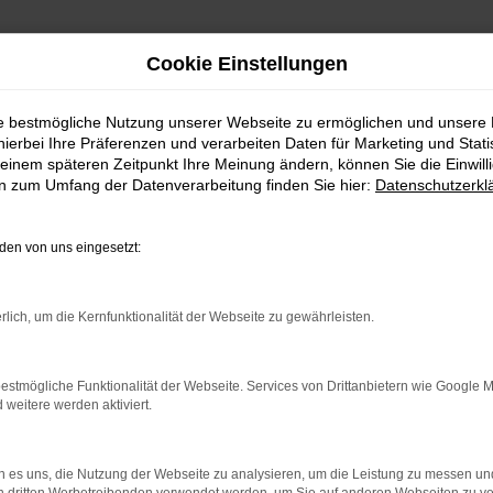
Cookie Einstellungen
ie bestmögliche Nutzung unserer Webseite zu ermöglichen und unsere
hierbei Ihre Präferenzen und verarbeiten Daten für Marketing und Stati
rservice nach Horb
einem späteren Zeitpunkt Ihre Meinung ändern, können Sie die Einwillig
en zum Umfang der Datenverarbeitung finden Sie hier:
Datenschutzerkl
ünstig kaufen | Lieferser
en von uns eingesetzt:
STKLASSIG FÜR HORB G
rlich, um die Kernfunktionalität der Webseite zu gewährleisten.
t in Horb. Bei diesem Fahrzeug gehen Vernunftsargumente un
a Octavia ist die Ausstattung. Unabhängig davon, ob Sie sic
n Sie ein rundum tadelloses Modell. Wir vom Autohaus Daub
estmögliche Funktionalität der Webseite. Services von Drittanbietern wie Google 
eitere werden aktiviert.
 in Sondermodelle. Wenn Sie Ihre Mobilität auf den Straße
 es uns, die Nutzung der Webseite zu analysieren, um die Leistung zu messen u