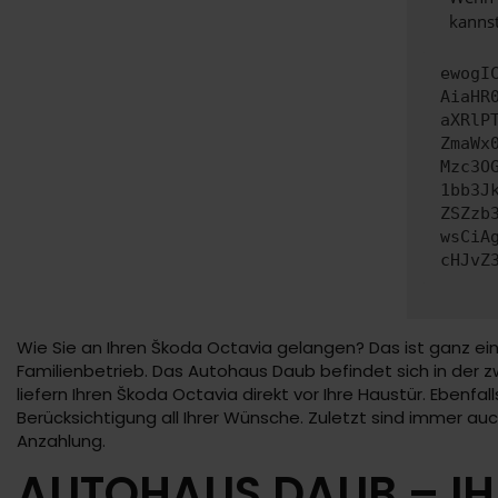
kannst
ewogI
AiaHR
aXRlP
ZmaWx
Mzc3O
1bb3J
ZSZzb
wsCiA
cHJvZ
Wie Sie an Ihren Škoda Octavia gelangen? Das ist ganz ein
Familienbetrieb. Das Autohaus Daub befindet sich in der zw
liefern Ihren Škoda Octavia direkt vor Ihre Haustür. Ebenfa
Berücksichtigung all Ihrer Wünsche. Zuletzt sind immer a
Anzahlung.
AUTOHAUS DAUB – IH