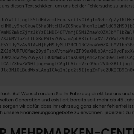
 uns diesen Text schicken, um uns bei der Fehlersuche zu unterst
CJuYW1lIjogIk5ldHdvcmtFcnJvciIsCiAgImNvbmZpZyI6IHs
0cHM6Ly9hcGkueC5ha3MtcHJvZC5hdWRhcmlzLm5ldC92MS9jb
TVmMGZmNzZjYzJkYzE1NDI4OTVmYjE5MiZmaWx0ZXJbMF1bZml
0ZXJbMV1bZmllbGRdPW1vZGVsJmZpbHRlclsxXVt2YWx1ZV09J
GE5YTUyMzAyNTAwMjEyMSUyMiU3RCU1RCZmaWx0ZXJbMV1bb3B
kZXJdPURFU0Mmc29ydFsxXVtmaWVsZF09aXNUb3Amc29ydFsxX
3J0WzJdW29yZGVyXT1BU0MmbGltaXQ9MjAmc2tpcD0wIiwKICA
gICAiZXhwZWN0IjogewogICAgICAicmVzcG9uc2VUeXBlIjogI
3Jlc3MiOiBudWxsLAogICAgInJpc2t5IjogZmFsc2UKICB9Cn0
fach. Auf Wunsch ordern Sie Ihr Fahrzeug direkt bei uns und 
eiten Generation und existiert bereits seit mehr als 45 Jahr
lls sorgen wir dafür, dass Ihr Fahrzeug ganz sicher fehlerfrei
uch unsere Finanzierungsangebote zu erwähnen: jederzeit zu
R MEHRMARKEN-CENTER