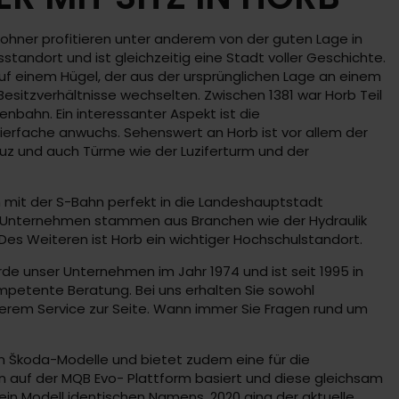
nwohner profitieren unter anderem von der guten Lage in
tandort und ist gleichzeitig eine Stadt voller Geschichte.
 auf einem Hügel, der aus der ursprünglichen Lage an einem
esitzverhältnisse wechselten. Zwischen 1381 war Horb Teil
nbahn. Ein interessanter Aspekt ist die
ierfache anwuchs. Sehenswert an Horb ist vor allem der
euz und auch Türme wie der Luziferturm und der
ch mit der S-Bahn perfekt in die Landeshauptstadt
lt. Unternehmen stammen aus Branchen wie der Hydraulik
s Weiteren ist Horb ein wichtiger Hochschulstandort.
rde unser Unternehmen im Jahr 1974 und ist seit 1995 in
mpetente Beratung. Bei uns erhalten Sie sowohl
erem Service zur Seite. Wann immer Sie Fragen rund um
igen Škoda-Modelle und bietet zudem eine für die
 auf der MQB Evo- Plattform basiert und diese gleichsam
ein Modell identischen Namens. 2020 ging der aktuelle