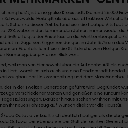
ichnung heißt, ist eine große Kreisstadt. Die rund 25.000 Ei
Schwarzwalds. Horb gilt als überaus attraktiver Wirtschaftss
tiert. Schon zu dieser Zeit befand sich die heutige Altstadt
lgte 1228, wobei in den kommenden Jahren immer wieder die B
und 1866 erfolgte der Anschluss an die Württembergische Eise
und erst im Zuge von Eingemeindungen im Jahr 1975 um das V
nen. Ebenfalls lohnt sich die Stiftskirche zum Heiligen Kr
hen Namensgebung – einen Blick wert.
erend, weil man von hier sowohl über die Autobahn A81 als au
ten in Horb, womit es sich auch um eine Pendlerstadt hande
erkzeugbau, der Holzverarbeitung und dem Maschinenbau. De
on, der in der zweiten Generation geführt wird. Gegründet wu
Fahrzeuge verschiedener Marken und genießen eine rundum ko
Tageszulassungen. Darüber hinaus stehen wir Ihnen mit uns
 Ihnen Ihr neues Fahrzeug auf Wunsch direkt vor die Haustür.
er Škoda Octavia verkauft sich deutlich häufiger als die übr
da Octavia, der ebenso wie der Golf der achten Generation
via 1996 und doch existiete auch schon in den 1960er Jahren 