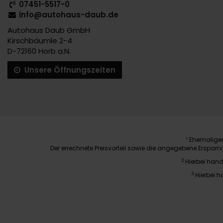
07451-5517-0
info@autohaus-daub.de
Autohaus Daub GmbH
Kirschbäumle 2-4
D-72160 Horb a.N.
Unsere Öffnungszeiten
Ehemaliger 
1
Der errechnete Preisvorteil sowie die angegebene Erspar
2
Hierbei hand
3
Hierbei h