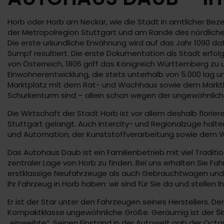
Horb oder Horb am Neckar, wie die Stadt in amtlicher Beze
der Metropolregion Stuttgart und am Rande des nördlichen 
Die erste urkundliche Erwähnung wird auf das Jahr 1090 da
Sumpf resultiert. Die erste Dokumentation als Stadt erfo
von Österreich, 1806 griff das Königreich Württemberg zu 
Einwohnerentwicklung, die stets unterhalb von 5.000 lag 
Marktplatz mit dem Rat- und Wachhaus sowie dem Marktbrun
Schurkenturm sind – allein schon wegen der ungewöhnlic
Die Wirtschaft der Stadt Horb ist vor allem deshalb flori
Stuttgart gelangt. Auch Intercity- und Regionalzüge hal
und Automation, der Kunststoffverarbeitung sowie dem W
Das Autohaus Daub ist ein Familienbetrieb mit viel Traditi
zentraler Lage von Horb zu finden. Bei uns erhalten Sie 
erstklassige Neufahrzeuge als auch Gebrauchtwagen und 
Ihr Fahrzeug in Horb haben: wir sind für Sie da und stellen
Er ist der Star unter den Fahrzeugen seines Herstellers. D
Kompaktklasse ungewöhnliche Größe. Geräumig ist der Ško
„einweihte“. Seinen Einstand in der Autowelt gab der Octa