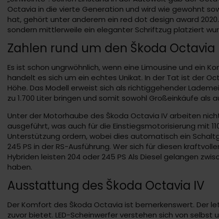
Octavia in die vierte Generation und wird wie gewohnt so
hat, gehört unter anderem ein red dot design award 2020.
sondern mittlerweile ein eleganter Schriftzug platziert wu
Zahlen rund um den Škoda Octavia
Es ist schon ungrwöhnlich, wenn eine Limousine und ein K
handelt es sich um ein echtes Unikat. In der Tat ist der O
Höhe. Das Modell erweist sich als richtiggehender Lademei
zu 1.700 Liter bringen und somit sowohl Großeinkäufe als
Unter der Motorhaube des Škoda Octavia IV arbeiten nicht
ausgeführt, was auch für die Einstiegsmotorisierung mit 1
Unterstützung ordern, wobei dies automatisch ein Schalt
245 PS in der RS-Ausführung. Wer sich für diesen kraftvoll
Hybriden leisten 204 oder 245 PS Als Diesel gelangen zwisc
haben.
Ausstattung des Škoda Octavia IV
Der Komfort des Škoda Octavia ist bemerkenswert. Der let
zuvor bietet. LED-Scheinwerfer verstehen sich von selbs