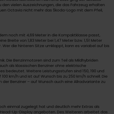
Zu den vielen Auszeichnungen, die das Fahrzeug erhalten
euen Octavia nicht mehr das Škoda-Logo mit dem Pfeil,
dem noch mit 4,69 Meter in die Kompaktklasse passt,
ne Breite von 1,83 Meter bei 1,47 Meter bzw. 1,51 Meter
 Wer die hinteren Sitze umklappt, kann es variabel auf bis
k. Die Benzinmotoren sind zum Teil als Mildhybriden
auch als klassischen Benziner ohne elektrische
s bedeutet. Weitere Leistungsstufen sind 150, 190 und
f 100 km/h und ist auf Wunsch bis zu 250 km/h schnell. Die
em der Benziner – auf Wunsch auch eine Allradvariante zu
och einmal zugelegt hat und deutlich mehr Extras als
in Head-Up-Display angeboten. Des Weiteren arbeitet das