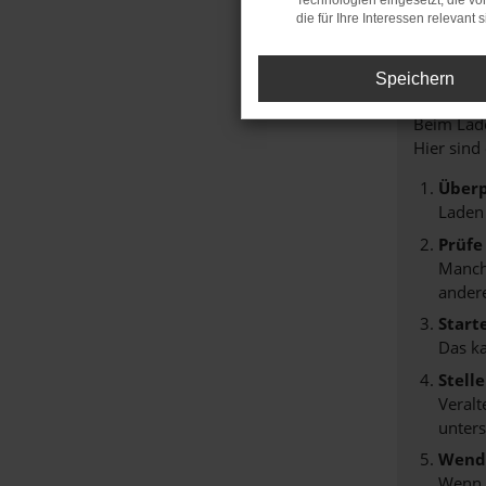
Technologien eingesetzt, die v
die für Ihre Interessen relevant s
FE
Speichern
Beim Lade
Hier sind
Überp
Laden
Prüfe
Manche
andere
Start
Das k
Stell
Veralt
unters
Wende
Wenn d