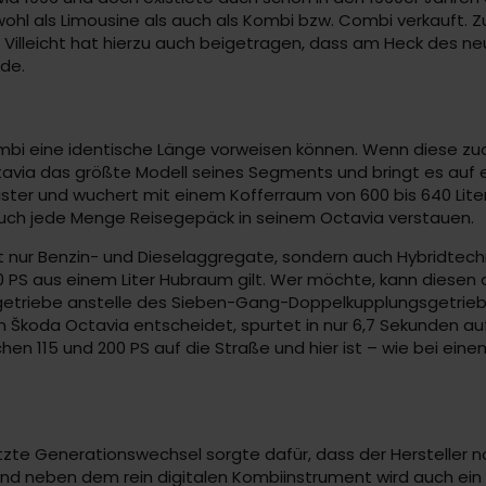
wohl als Limousine als auch als Kombi bzw. Combi verkauft. 
 Villeicht hat hierzu auch beigetragen, dass am Heck des n
rde.
ombi eine identische Länge vorweisen können. Wenn diese zu
ctavia das größte Modell seines Segments und bringt es auf ei
ster und wuchert mit einem Kofferraum von 600 bis 640 Liter.
 auch jede Menge Reisegepäck in seinem Octavia verstauen.
 nur Benzin- und Dieselaggregate, sondern auch Hybridtechni
10 PS aus einem Liter Hubraum gilt. Wer möchte, kann diesen 
getriebe anstelle des Sieben-Gang-Doppelkupplungsgetriebe
en Škoda Octavia entscheidet, spurtet in nur 6,7 Sekunden au
hen 115 und 200 PS auf die Straße und hier ist – wie bei ein
zte Generationswechsel sorgte dafür, dass der Hersteller n
t und neben dem rein digitalen Kombiinstrument wird auch e