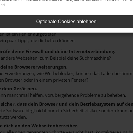
on dritten Werbetreibenden verwendet werden, um Sie auf anderen Webseiten zu ve
ind.
HLER: NETWORK ERROR
Optionale Cookies ablehnen
n ist ein Fehler aufgetreten.
 ein paar Tipps, die dir helfen können:
rüfe deine Firewall und deine Internetverbindung.
 andere Webseiten, zum Beispiel deine Suchmaschine?
 deine Browsererweiterungen.
 Erweiterungen, wie Werbeblocker, können das Laden bestimmter 
n Browser oder in einem privaten Fenster?
e dein Gerät neu.
ann manchmal helfen, vorübergehende Probleme zu beheben.
e sicher, dass dein Browser und dein Betriebssystem auf de
ete Software birgt nicht nur ein Sicherheitsrisiko, sondern kann
tützt werden.
 dich an den Webseitenbetreiber.
u alle oben genannten Schritte versucht hast, kontaktiere uns 