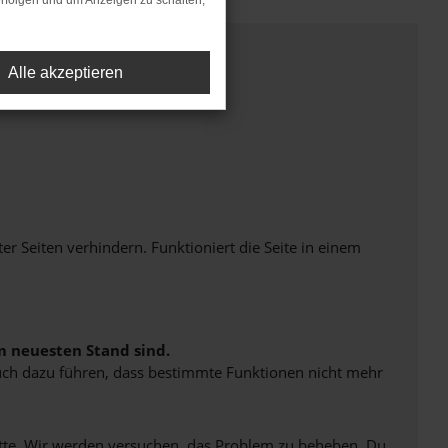
rfolgen und um Anzeigen zu schalten,
Alle akzeptieren
Seiten verhindern. Funktioniert die Seite in einem
m neuesten Stand sind.
 auch dazu führen, dass bestimmte Funktionen nicht mehr
bitte. Wir werden versuchen, das Problem zu beheben. Du