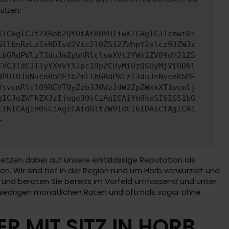
ützen:
KICAgICJtZXRob2QiOiAiR0VUIiwKICAgICJ1cmwiOi
GllbnRzLzIxNDIvd2Vic2l0ZS12ZWhpY2xlcz93ZWJz
lbGRdPWlzT3duJmZpbHRlclswXVt2YWx1ZV09dHJ1ZS
TVCJTdCJTIyYXVkYXJpc19pZCUyMiUzQSUyMjViODNl
dPUlOJnNvcnRbMF1bZmllbGRdPWlzT3duJnNvcnRbMF
VtvcmRlcl09REVTQyZzb3J0WzJdW2ZpZWxkXT1wcmlj
gICJoZWFkZXJzIjoge30sCiAgICAiYm9keSI6IG51bG
iIKICAgIH0sCiAgICAidGltZW91dCI6IDAsCiAgICAi
=
setzen dabei auf unsere erstklassige Reputation als
en. Wir sind tief in der Region rund um Horb verwurzelt und
 ist und beraten Sie bereits im Vorfeld umfassend und unter
 niedrigen monatlichen Raten und oftmals sogar ohne
 MIT SITZ IN HORB