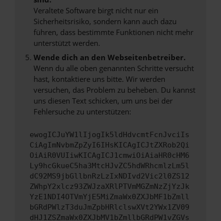
Veraltete Software birgt nicht nur ein
Sicherheitsrisiko, sondern kann auch dazu
führen, dass bestimmte Funktionen nicht mehr
unterstützt werden.
Wende dich an den Webseitenbetreiber.
Wenn du alle oben genannten Schritte versucht
hast, kontaktiere uns bitte. Wir werden
versuchen, das Problem zu beheben. Du kannst
uns diesen Text schicken, um uns bei der
Fehlersuche zu unterstützen:
ewogICJuYW1lIjogIk5ldHdvcmtFcnJvciIs
CiAgImNvbmZpZyI6IHsKICAgICJtZXRob2Qi
OiAiR0VUIiwKICAgICJ1cmwiOiAiaHR0cHM6
Ly9hcGkueC5ha3MtcHJvZC5hdWRhcmlzLm5l
dC92MS9jbGllbnRzLzIxNDIvd2Vic2l0ZS12
ZWhpY2xlcz93ZWJzaXRlPTVmMGZmNzZjYzJk
YzE1NDI4OTVmYjE5MiZmaWx0ZXJbMF1bZmll
bGRdPWlzT3duJmZpbHRlclswXVt2YWx1ZV09
dHJ1ZSZmaWx0ZXJbMV1bZmllbGRdPW1vZGVs