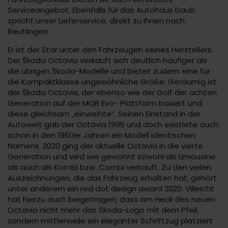
Serviceangebot. Ebenfalls für das Autohaus Daub
spricht unser Lieferservice, direkt zu Ihnen nach
Reutlingen.
Er ist der Star unter den Fahrzeugen seines Herstellers.
Der Škoda Octavia verkauft sich deutlich häufiger als
die übrigen Škoda-Modelle und bietet zudem eine für
die Kompaktklasse ungewöhnliche Größe. Geräumig ist
der Škoda Octavia, der ebenso wie der Golf der achten
Generation auf der MQB Evo- Plattform basiert und
diese gleichsam „einweihte“. Seinen Einstand in der
Autowelt gab der Octavia 1996 und doch existiete auch
schon in den 1960er Jahren ein Modell identischen
Namens. 2020 ging der aktuelle Octavia in die vierte
Generation und wird wie gewohnt sowohl als Limousine
als auch als Kombi bzw. Combi verkauft. Zu den vielen
Auszeichnungen, die das Fahrzeug erhalten hat, gehört
unter anderem ein red dot design award 2020. Villeicht
hat hierzu auch beigetragen, dass am Heck des neuen
Octavia nicht mehr das Škoda-Logo mit dem Pfeil,
sondern mittlerweile ein eleganter Schriftzug platziert