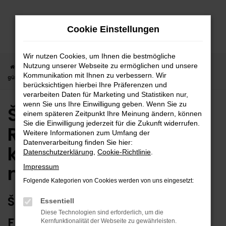
Zum
Hauptinhalt
Cookie Einstellungen
springen
Wir nutzen Cookies, um Ihnen die bestmögliche
Nutzung unserer Webseite zu ermöglichen und unsere
Startseite
Reutlingen
Škoda
Škoda Octavia in Reutlingen
Kommunikation mit Ihnen zu verbessern. Wir
günstig kaufen | Lieferservice nach Reutlingen
berücksichtigen hierbei Ihre Präferenzen und
verarbeiten Daten für Marketing und Statistiken nur,
wenn Sie uns Ihre Einwilligung geben. Wenn Sie zu
Škoda Octavia in
einem späteren Zeitpunkt Ihre Meinung ändern, können
Sie die Einwilligung jederzeit für die Zukunft widerrufen.
Reutlingen günstig
Weitere Informationen zum Umfang der
Datenverarbeitung finden Sie hier:
kaufen | Lieferservice
Datenschutzerklärung
,
Cookie-Richtlinie
.
nach Reutlingen
Impressum
Folgende Kategorien von Cookies werden von uns eingesetzt:
ŠKODA OCTAVIA – ERSTKLASSIG
Essentiell
Diese Technologien sind erforderlich, um die
FÜR REUTLINGEN GEEIGNET
Kernfunktionalität der Webseite zu gewährleisten.