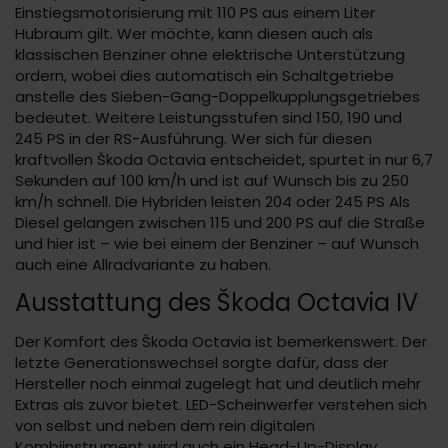
Einstiegsmotorisierung mit 110 PS aus einem Liter
Hubraum gilt. Wer möchte, kann diesen auch als
klassischen Benziner ohne elektrische Unterstützung
ordern, wobei dies automatisch ein Schaltgetriebe
anstelle des Sieben-Gang-Doppelkupplungsgetriebes
bedeutet. Weitere Leistungsstufen sind 150, 190 und
245 PS in der RS-Ausführung. Wer sich für diesen
kraftvollen Škoda Octavia entscheidet, spurtet in nur 6,7
Sekunden auf 100 km/h und ist auf Wunsch bis zu 250
km/h schnell. Die Hybriden leisten 204 oder 245 PS Als
Diesel gelangen zwischen 115 und 200 PS auf die Straße
und hier ist – wie bei einem der Benziner – auf Wunsch
auch eine Allradvariante zu haben.
Ausstattung des Škoda Octavia IV
Der Komfort des Škoda Octavia ist bemerkenswert. Der
letzte Generationswechsel sorgte dafür, dass der
Hersteller noch einmal zugelegt hat und deutlich mehr
Extras als zuvor bietet. LED-Scheinwerfer verstehen sich
von selbst und neben dem rein digitalen
Kombiinstrument wird auch ein Head-Up-Display