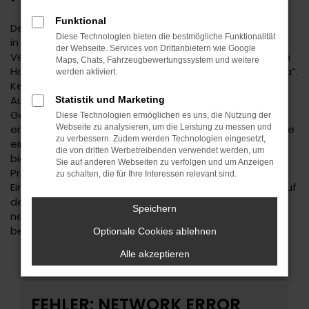
Funktional
Der Škoda Octavia ist eine kluge Wahl für Ihre Mobilität
Diese Technologien bieten die bestmögliche Funktionalität
in Reutlingen. Bei diesem Fahrzeug gehen
der Webseite. Services von Drittanbietern wie Google
Vernunftsargumente und emotionale Aspekte Hand in
Maps, Chats, Fahrzeugbewertungssystem und weitere
Hand und geben beide den Ausschlag für ein klares „Ja“.
werden aktiviert.
Kennzeichnend für den Škoda Octavia ist die
Ausstattung. Unabhängig davon, ob Sie sich für einen
Statistik und Marketing
Gebrauchtwagen und damit für ein älteres Baujahr
Diese Technologien ermöglichen es uns, die Nutzung der
entscheiden oder einen Neuwagen wählen erhalten Sie
Webseite zu analysieren, um die Leistung zu messen und
zu verbessern. Zudem werden Technologien eingesetzt,
ein rundum tadelloses Modell. Wir vom Autohaus Daub
die von dritten Werbetreibenden verwendet werden, um
bieten Ihnen den Škoda Octavia zu einem exzellenten
Sie auf anderen Webseiten zu verfolgen und um Anzeigen
Preis und ermöglichen zudem immer wieder das
zu schalten, die für Ihre Interessen relevant sind.
Einsteigen in Sondermodelle. Wenn Sie Ihre Mobilität auf
den Straßen von Reutlingen und Umgebung auf ein
Speichern
neues Level heben möchten, ist der Škoda Octavia
bestens geeignet.
Optionale Cookies ablehnen
Alle akzeptieren
FEHLER: NETWORK ERROR