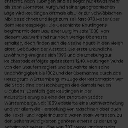
entfernt, nach Tübingen sind es sogar nur etwas mehr
als zehn Kilometer. Aufgrund seiner geographischen
Lage wird Reutlingen oftmals als „Tor zur Schwäbischen
Alb“ bezeichnet und liegt zum Teil fast 870 Meter über
dem Meeresspiegel. Die Geschichte Reutlingens
beginnt mit dem Bau einer Burg im Jahr 1030. Von
diesem Bauwerk sind nur noch wenige Überreste
erhalten, doch finden sich die Steine heute in den vielen
alten Gebäuden der Altstadt. Die erste urkundliche
Erwähnung ereignet sich 1090 und die Erhebung zur
Reichsstadt erfolgte spätestens 1240. Reutlingen wurde
von den Staufern regiert und bewahrte sich seine
Unabhängigkeit bis 1802 und der Übernahme durch das
Herzogtum Württemberg. Im Zuge der Reformation war
die Stadt eine der Hochburgen des damals neuen
Glaubens. Ebenfalls galt Reutlingen in der
Industrialisierung als eine der zentralen Städte
Württembergs. Seit 1859 existierte eine Bahnverbindung
und vor allem die Herstellung von Maschinen aber auch
die Textil- und Papierindustrie waren stark vertreten. Zu
den Sehenswürdigkeiten gehören einerseits der Berg
Achalm mit seiner Höhe von 707 Meter, andererseits