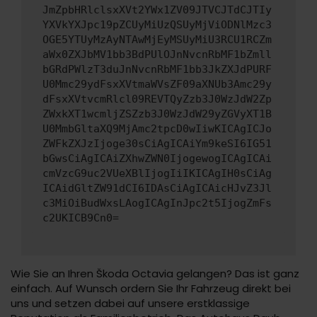
JmZpbHRlclsxXVt2YWx1ZV09JTVCJTdCJTIy
YXVkYXJpc19pZCUyMiUzQSUyMjViODNlMzc3
OGE5YTUyMzAyNTAwMjEyMSUyMiU3RCU1RCZm
aWx0ZXJbMV1bb3BdPUlOJnNvcnRbMF1bZmll
bGRdPWlzT3duJnNvcnRbMF1bb3JkZXJdPURF
U0Mmc29ydFsxXVtmaWVsZF09aXNUb3Amc29y
dFsxXVtvcmRlcl09REVTQyZzb3J0WzJdW2Zp
ZWxkXT1wcmljZSZzb3J0WzJdW29yZGVyXT1B
U0MmbGltaXQ9MjAmc2tpcD0wIiwKICAgICJo
ZWFkZXJzIjoge30sCiAgICAiYm9keSI6IG51
bGwsCiAgICAiZXhwZWN0IjogewogICAgICAi
cmVzcG9uc2VUeXBlIjogIiIKICAgIH0sCiAg
ICAidGltZW91dCI6IDAsCiAgICAicHJvZ3Jl
c3MiOiBudWxsLAogICAgInJpc2t5IjogZmFs
c2UKICB9Cn0=
Wie Sie an Ihren Škoda Octavia gelangen? Das ist ganz
einfach. Auf Wunsch ordern Sie Ihr Fahrzeug direkt bei
uns und setzen dabei auf unsere erstklassige