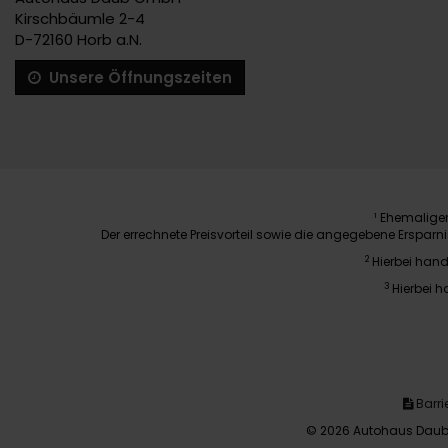
Kirschbäumle 2-4
D-72160 Horb a.N.
Unsere Öffnungszeiten
Ehemaliger 
1
Der errechnete Preisvorteil sowie die angegebene Erspar
2
Hierbei hand
3
Hierbei h
Barrie
© 2026 Autohaus Daub 