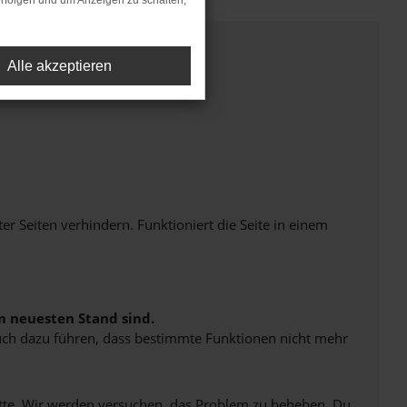
rfolgen und um Anzeigen zu schalten,
Alle akzeptieren
Seiten verhindern. Funktioniert die Seite in einem
m neuesten Stand sind.
 auch dazu führen, dass bestimmte Funktionen nicht mehr
bitte. Wir werden versuchen, das Problem zu beheben. Du