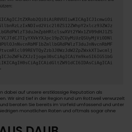
ützen:
KICAgICJtZXRob2QiOiAiR0VUIiwKICAgICJ1cmwiOi
GllbnRzLzIxNDIvd2Vic2l0ZS12ZWhpY2xlcz93ZWJz
lbGRdPWlzT3duJmZpbHRlclswXVt2YWx1ZV09dHJ1ZS
TVCJTdCJTIyYXVkYXJpc19pZCUyMiUzQSUyMjViODNl
dPUlOJnNvcnRbMF1bZmllbGRdPWlzT3duJnNvcnRbMF
VtvcmRlcl09REVTQyZzb3J0WzJdW2ZpZWxkXT1wcmlj
gICJoZWFkZXJzIjoge30sCiAgICAiYm9keSI6IG51bG
iIKICAgIH0sCiAgICAidGltZW91dCI6IDAsCiAgICAi
=
en dabei auf unsere erstklassige Reputation als
n. Wir sind tief in der Region rund um Rottweil verwurzelt
 ist und beraten Sie bereits im Vorfeld umfassend und unter
 niedrigen monatlichen Raten und oftmals sogar ohne
HAUS DAUB