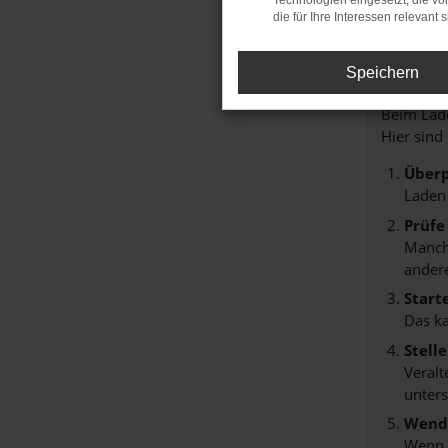
Technologien eingesetzt, die v
die für Ihre Interessen relevant s
FE
Speichern
Beim Lade
Hier sind
Überp
Laden
Prüfe
Manche
andere
Start
Das k
Stell
Veralt
unters
Wende
Wenn d