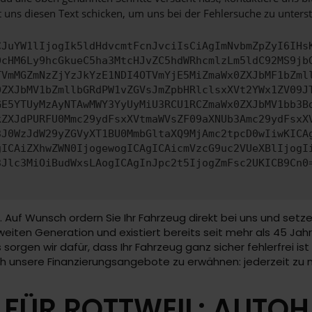
 uns diesen Text schicken, um uns bei der Fehlersuche zu unterst
CJuYW1lIjogIk5ldHdvcmtFcnJvciIsCiAgImNvbmZpZyI6IHs
0cHM6Ly9hcGkueC5ha3MtcHJvZC5hdWRhcmlzLm5ldC92MS9jb
TVmMGZmNzZjYzJkYzE1NDI4OTVmYjE5MiZmaWx0ZXJbMF1bZml
0ZXJbMV1bZmllbGRdPW1vZGVsJmZpbHRlclsxXVt2YWx1ZV09J
GE5YTUyMzAyNTAwMWY3YyUyMiU3RCU1RCZmaWx0ZXJbMV1bb3B
kZXJdPURFU0Mmc29ydFsxXVtmaWVsZF09aXNUb3Amc29ydFsxX
3J0WzJdW29yZGVyXT1BU0MmbGltaXQ9MjAmc2tpcD0wIiwKICA
gICAiZXhwZWN0IjogewogICAgICAicmVzcG9uc2VUeXBlIjogI
3Jlc3MiOiBudWxsLAogICAgInJpc2t5IjogZmFsc2UKICB9Cn0
. Auf Wunsch ordern Sie Ihr Fahrzeug direkt bei uns und setz
eiten Generation und existiert bereits seit mehr als 45 Jahre
lls sorgen wir dafür, dass Ihr Fahrzeug ganz sicher fehlerfrei
uch unsere Finanzierungsangebote zu erwähnen: jederzeit zu
FÜR ROTTWEIL: AUTO