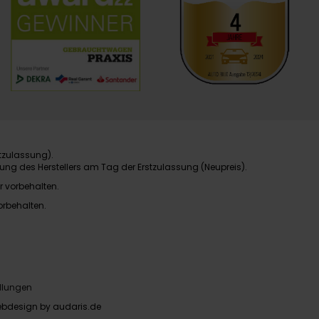
tzulassung).
ung des Herstellers am Tag der Erstzulassung (Neupreis).
r vorbehalten.
orbehalten.
llungen
bdesign by audaris.de