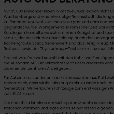
Nur 25.000 Einwohner leben in Rottweil, was jedoch nicht
Württembergs und eine ehemalige Reichsstadt, die lange 
Zu finden ist Rottweil zwischen Stuttgart und dem Bodens
gegründet wurde. Wohlgemerkt: in römischer Zeit war Rot
Karolingern handelte es sich um einen Königshof und kurz 
Status, der erst mit der Einverleibung durch das Herzogtu
flächengrößte Stadt. Sehenswert sind das Heilig-Kreuz-M
Rathaus sowie der Thyssenkrupp-Testturm mit seinen 24
Erreicht wird Rottweil sowohl mit den Nah- und Fernzüge
die Autobahn A81. Die Wirtschaft lebt unter anderem vo
als einer der zentralen Arbeitgeber.
Für Autointeressentinnen und -interessenten aus Rottweil 
gehört auch, dass wir Ihr Fahrzeug direkt zu Ihnen nach Ro
Generation. Wir verkaufen Fahrzeuge zum erstklassigen Pre
Jahr 1974 zurück.
Der Seat Ibiza ist eines der wichtigsten Modelle seines He
freigeschwommen und legte eines seiner ersten eigenen Fa
jedoch mittlerweile auch hinsichtlich des Komforts und der