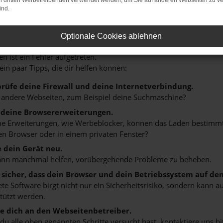
on dritten Werbetreibenden verwendet werden, um Sie auf anderen Webseiten zu ve
ind.
HLER: NETWORK ERROR
Optionale Cookies ablehnen
n ist ein Fehler aufgetreten.
 ein paar Tipps, die dir helfen können:
rüfe deine Firewall und deine Internetverbindung.
 andere Webseiten, zum Beispiel deine Suchmaschine?
 deine Browsererweiterungen.
 Erweiterungen, wie Werbeblocker, können das Laden bestimmter 
n Browser oder in einem privaten Fenster?
e dein Gerät neu.
ann manchmal helfen, vorübergehende Probleme zu beheben.
e sicher, dass dein Browser und dein Betriebssystem auf de
ete Software birgt nicht nur ein Sicherheitsrisiko, sondern kann
tützt werden.
 dich an den Webseitenbetreiber.
u alle oben genannten Schritte versucht hast, kontaktiere uns 