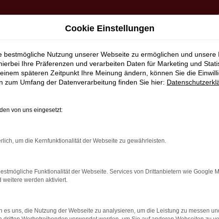
Cookie Einstellungen
ie bestmögliche Nutzung unserer Webseite zu ermöglichen und unsere
hierbei Ihre Präferenzen und verarbeiten Daten für Marketing und Stati
erservice nach Rottweil
einem späteren Zeitpunkt Ihre Meinung ändern, können Sie die Einwillig
en zum Umfang der Datenverarbeitung finden Sie hier:
Datenschutzerkl
ünstig kaufen | Lieferserv
en von uns eingesetzt:
SSIG FÜR ROTTWEIL GE
rlich, um die Kernfunktionalität der Webseite zu gewährleisten.
 Rottweil. Bei diesem Fahrzeug gehen Vernunftsargumente un
 Ibiza ist die Ausstattung. Unabhängig davon, ob Sie sich fü
 rundum tadelloses Modell. Wir vom Autohaus Daub bieten Ih
estmögliche Funktionalität der Webseite. Services von Drittanbietern wie Google 
eitere werden aktiviert.
modelle. Wenn Sie Ihre Mobilität auf den Straßen von Rott
 es uns, die Nutzung der Webseite zu analysieren, um die Leistung zu messen u