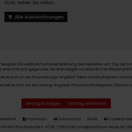
Stolz. Sehen Sie selbst:
Alle Auszeichnungen
Neupreis (Unverbindliche Preisempfehlung des Herstellers am Tag der Ers
nis errechnet sich gegenüber der ehemaligen unverbindlichen Preisempfehl
elt es sich um ein Finanzierungs-Angebot. Preise sind Bruttopreise. Irrtüme
andelt es sich um ein Leasing-Angebot. Preise sind Bruttopreise. Irrtümer v
Vertrag kündigen
Vertrag widerrufen
refreiheit
Impressum
Datenschutz
AGB
Cookie Einste
GmbH | Kirschbäumle 2-4 | DE-72160 Horb | info@autohaus-daub.de |
We