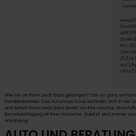
kannst
ewogI
AiaHR
aXRlP
ZmaWx
Mzc3O
1bb3J
ZSZzb
wsCiA
cHJvZ
Wie Sie an Ihren Seat Ibiza gelangen? Das ist ganz einfach
Familienbetrieb. Das Autohaus Daub befindet sich in der zw
und liefern Ihren Seat Ibiza direkt vor Ihre Haustür. Ebenfa
Berücksichtigung all Ihrer Wünsche. Zuletzt sind immer a
Anzahlung.
AUTO UND BERATUNG 