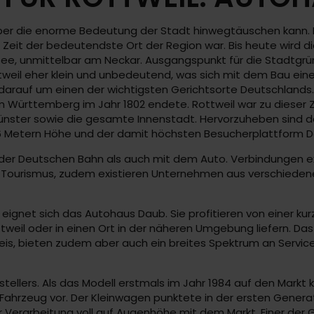
 über die enorme Bedeutung der Stadt hinwegtäuschen kann. 
Zeit der bedeutendste Ort der Region war. Bis heute wird d
ee, unmittelbar am Neckar. Ausgangspunkt für die Stadtgrün
tweil eher klein und unbedeutend, was sich mit dem Bau ein
darauf um einen der wichtigsten Gerichtsorte Deutschlands. 
m Württemberg im Jahr 1802 endete. Rottweil war zu dieser Z
ünster sowie die gesamte Innenstadt. Hervorzuheben sind d
6 Metern Höhe und der damit höchsten Besucherplattform D
n der Deutschen Bahn als auch mit dem Auto. Verbindungen e
m Tourismus, zudem existieren Unternehmen aus verschieden
eignet sich das Autohaus Daub. Sie profitieren von einer ku
ttweil oder in einen Ort in der näheren Umgebung liefern. Da
is, bieten zudem aber auch ein breites Spektrum an Servicele
rstellers. Als das Modell erstmals im Jahr 1984 auf den Mark
hrzeug vor. Der Kleinwagen punktete in der ersten Generati
 Verarbeitung voll auf Augenhöhe mit dem Markt. Einer der Gr