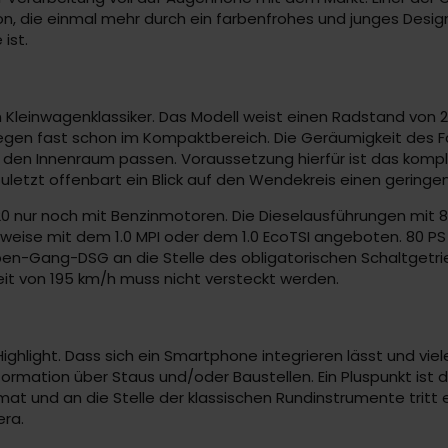
tion, die einmal mehr durch ein farbenfrohes und junges Desi
ist.
leinwagenklassiker. Das Modell weist einen Radstand von 2,5
 liegen fast schon im Kompaktbereich. Die Geräumigkeit de
r in den Innenraum passen. Voraussetzung hierfür ist das kom
. Zuletzt offenbart ein Blick auf den Wendekreis einen geringe
2020 nur noch mit Benzinmotoren. Die Dieselausführungen mit
weise mit dem 1.0 MPI oder dem 1.0 EcoTSI angeboten. 80 PS 
eben-Gang-DSG an die Stelle des obligatorischen Schaltgetrie
it von 195 km/h muss nicht versteckt werden.
s Highlight. Dass sich ein Smartphone integrieren lässt und vi
formation über Staus und/oder Baustellen. Ein Pluspunkt ist d
t und an die Stelle der klassischen Rundinstrumente tritt e
era.