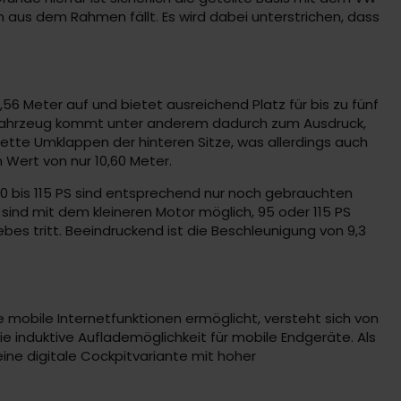
gn aus dem Rahmen fällt. Es wird dabei unterstrichen, dass
6 Meter auf und bietet ausreichend Platz für bis zu fünf
s Fahrzeug kommt unter anderem dadurch zum Ausdruck,
plette Umklappen der hinteren Sitze, was allerdings auch
n Wert von nur 10,60 Meter.
 80 bis 115 PS sind entsprechend nur noch gebrauchten
sind mit dem kleineren Motor möglich, 95 oder 115 PS
bes tritt. Beeindruckend ist die Beschleunigung von 9,3
ele mobile Internetfunktionen ermöglicht, versteht sich von
ie induktive Auflademöglichkeit für mobile Endgeräte. Als
ine digitale Cockpitvariante mit hoher