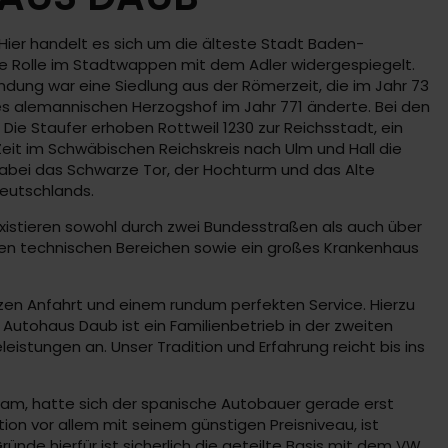
Hier handelt es sich um die älteste Stadt Baden-
ie Rolle im Stadtwappen mit dem Adler widergespiegelt.
dung war eine Siedlung aus der Römerzeit, die im Jahr 73
es alemannischen Herzogshof im Jahr 771 änderte. Bei den
Die Staufer erhoben Rottweil 1230 zur Reichsstadt, ein
eit im Schwäbischen Reichskreis nach Ulm und Hall die
abei das Schwarze Tor, der Hochturm und das Alte
eutschlands.
xistieren sowohl durch zwei Bundesstraßen als auch über
en technischen Bereichen sowie ein großes Krankenhaus
rzen Anfahrt und einem rundum perfekten Service. Hierzu
s Autohaus Daub ist ein Familienbetrieb in der zweiten
istungen an. Unser Tradition und Erfahrung reicht bis ins
t kam, hatte sich der spanische Autobauer gerade erst
on vor allem mit seinem günstigen Preisniveau, ist
ünde hierfür ist sicherlich die geteilte Basis mit dem VW