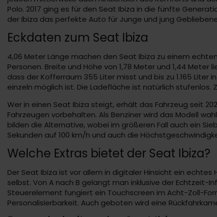
Polo. 2017 ging es für den Seat Ibiza in die fünfte Genera
der Ibiza das perfekte Auto für Junge und jung Gebliebene 
Eckdaten zum Seat Ibiza
4,06 Meter Länge machen den Seat Ibiza zu einem echten K
Personen. Breite und Höhe von 1,78 Meter und 1,44 Meter
dass der Kofferraum 355 Liter misst und bis zu 1.165 Lite
einzeln möglich ist. Die Ladefläche ist natürlich stufenlos
Wer in einen Seat Ibiza steigt, erhält das Fahrzeug seit 
Fahrzeugen vorbehalten. Als Benziner wird das Modell wahl
bilden die Alternative, wobei im größeren Fall auch ein Si
Sekunden auf 100 km/h und auch die Höchstgeschwindigke
Welche Extras bietet der Seat Ibiza?
Der Seat Ibiza ist vor allem in digitaler Hinsicht ein echte
selbst. Von A nach B gelangt man inklusive der Echtzeit-In
Steuerelement fungiert ein Touchscreen im Acht-Zoll-Forma
Personalisierbarkeit. Auch geboten wird eine Rückfahrkam