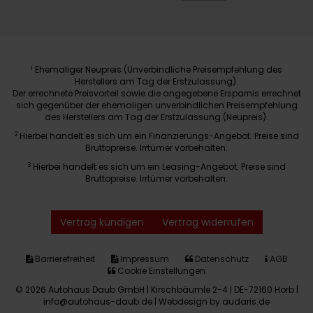
Ehemaliger Neupreis (Unverbindliche Preisempfehlung des
1
Herstellers am Tag der Erstzulassung).
Der errechnete Preisvorteil sowie die angegebene Ersparnis errechnet
sich gegenüber der ehemaligen unverbindlichen Preisempfehlung
des Herstellers am Tag der Erstzulassung (Neupreis).
2
Hierbei handelt es sich um ein Finanzierungs-Angebot. Preise sind
Bruttopreise. Irrtümer vorbehalten.
3
Hierbei handelt es sich um ein Leasing-Angebot. Preise sind
Bruttopreise. Irrtümer vorbehalten.
Vertrag kündigen
Vertrag widerrufen
Barrierefreiheit
Impressum
Datenschutz
AGB
Cookie Einstellungen
© 2026 Autohaus Daub GmbH | Kirschbäumle 2-4 | DE-72160 Horb |
info@autohaus-daub.de |
Webdesign by audaris.de