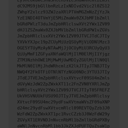
Ly9hcGkueC5ha3MtcHJvZC5hdWRhcmlzLm5l
dC92MS9jbGllbnRzLzIxNDIvd2Vic2l0ZS12
ZWhpY2xlcz93ZWJzaXRlPTVmMGZmNzZjYzJk
YzE1NDI4OTVmYjE5MiZmaWx0ZXJbMF1bZmll
bGRdPWlzT3duJmZpbHRlclswXVt2YWx1ZV09
dHJ1ZSZmaWx0ZXJbMV1bZmllbGRdPW1vZGVs
JmZpbHRlclsxXVt2YWx1ZV09JTVCJTdCJTIy
YXVkYXJpc19pZCUyMiUzQSUyMjViODNlMzc3
OGE5YTUyMzAyNTAwMjJjOCUyMiU3RCUyQyU3
QiUyMmF1ZGFyaXNfaWQlMjIlM0ElMjI1Yjgz
ZTM3NzhhOWE1MjMwMjUwMDIyZGUlMjIlN0Ql
MkMlN0IlMjJhdWRhcmlzX2lkJTIyJTNBJTIy
NWQ4Y2FkOTFiOTNlNTYzNGU0NDc3YTU3JTIy
JTdEJTVEJmZpbHRlclsxXVtvcF09SU4mZmls
dGVyWzJdW2ZpZWxkXT11c2FnZVN0YXRlJmZp
bHRlclsyXVt2YWx1ZV09JTVCJTIyT05FREFZ
UkVHSVNUUkFUSU9OJTIyJTVEJmZpbHRlclsy
XVtvcF09SU4mc29ydFswXVtmaWVsZF09aXNP
d24mc29ydFswXVtvcmRlcl09REVTQyZzb3J0
WzFdW2ZpZWxkXT1pc1RvcCZzb3J0WzFdW29y
ZGVyXT1ERVNDJnNvcnRbMl1bZmllbGRdPXBy
aWNlJnNvcnRbMl1bb3JkZXJdPUFTQyZsaW1p