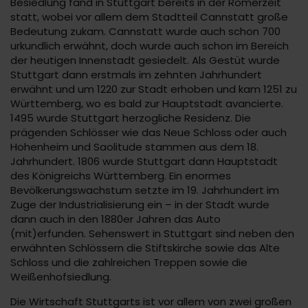
Besiedlung fand in Stuttgart bereits in der Römerzeit
statt, wobei vor allem dem Stadtteil Cannstatt große
Bedeutung zukam. Cannstatt wurde auch schon 700
urkundlich erwähnt, doch wurde auch schon im Bereich
der heutigen Innenstadt gesiedelt. Als Gestüt wurde
Stuttgart dann erstmals im zehnten Jahrhundert
erwähnt und um 1220 zur Stadt erhoben und kam 1251 zu
Württemberg, wo es bald zur Hauptstadt avancierte.
1495 wurde Stuttgart herzogliche Residenz. Die
prägenden Schlösser wie das Neue Schloss oder auch
Hohenheim und Saolitude stammen aus dem 18.
Jahrhundert. 1806 wurde Stuttgart dann Hauptstadt
des Königreichs Württemberg. Ein enormes
Bevölkerungswachstum setzte im 19. Jahrhundert im
Zuge der Industrialisierung ein – in der Stadt wurde
dann auch in den 1880er Jahren das Auto
(mit)erfunden. Sehenswert in Stuttgart sind neben den
erwähnten Schlössern die Stiftskirche sowie das Alte
Schloss und die zahlreichen Treppen sowie die
Weißenhofsiedlung.
Die Wirtschaft Stuttgarts ist vor allem von zwei großen