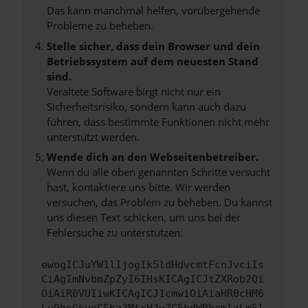
Das kann manchmal helfen, vorübergehende
Probleme zu beheben.
Stelle sicher, dass dein Browser und dein
Betriebssystem auf dem neuesten Stand
sind.
Veraltete Software birgt nicht nur ein
Sicherheitsrisiko, sondern kann auch dazu
führen, dass bestimmte Funktionen nicht mehr
unterstützt werden.
Wende dich an den Webseitenbetreiber.
Wenn du alle oben genannten Schritte versucht
hast, kontaktiere uns bitte. Wir werden
versuchen, das Problem zu beheben. Du kannst
uns diesen Text schicken, um uns bei der
Fehlersuche zu unterstützen:
ewogICJuYW1lIjogIk5ldHdvcmtFcnJvciIs
CiAgImNvbmZpZyI6IHsKICAgICJtZXRob2Qi
OiAiR0VUIiwKICAgICJ1cmwiOiAiaHR0cHM6