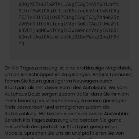
dD0yMCZza2lwPTAiLAogICAgImhlYWRlcnMi
OiB7fSwKICAgICJib2R5IjogbnVsbCwKICAg
ICJleHBlY3QiOiB7CiAgICAgICJyZXNwb25z
ZVR5cGUiOiAiIgogICAgfSwKICAgICJ0aW1l
b3V0IjogMCwKICAgICJwcm9ncmVzcyI6IG51
bGwsCiAgICAicmlza3kiOiBmYWxzZQogIH0K
fQ==
Ein Kia Tageszulassung ist eine erstklassige Möglichkeit,
um an ein Schnäppchen zu gelangen. Anders formuliert,
fahren Sie kaum günstiger im Neuwagen durch
Stuttgart als mit dieser Form des Autokaufs. Wir vom
Autohaus Daub sorgen zudem dafür, dass Sie Ihr nicht
mehr benötigtes altes Fahrzeug zu einem günstigen
Preis „loswerden“ und ermöglichen zudem die
Ratenzahlung. Wir bieten einen eine breite Auswahl im
Bereich Kia Tageszulassung und beraten Sie gerne
hinsichtlich des perfekt für Stuttgart geeigneten
Modells. Sprechen Sie uns an und profitieren Sie von