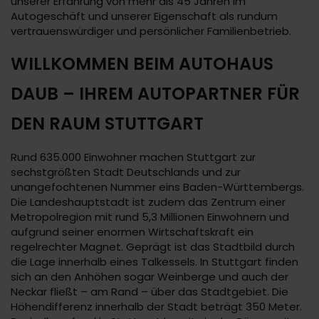
unserer Erfahrung von mehr als 45 Jahren im
Autogeschäft und unserer Eigenschaft als rundum
vertrauenswürdiger und persönlicher Familienbetrieb.
WILLKOMMEN BEIM AUTOHAUS
DAUB – IHREM AUTOPARTNER FÜR
DEN RAUM STUTTGART
Rund 635.000 Einwohner machen Stuttgart zur
sechstgrößten Stadt Deutschlands und zur
unangefochtenen Nummer eins Baden-Württembergs.
Die Landeshauptstadt ist zudem das Zentrum einer
Metropolregion mit rund 5,3 Millionen Einwohnern und
aufgrund seiner enormen Wirtschaftskraft ein
regelrechter Magnet. Geprägt ist das Stadtbild durch
die Lage innerhalb eines Talkessels. In Stuttgart finden
sich an den Anhöhen sogar Weinberge und auch der
Neckar fließt – am Rand – über das Stadtgebiet. Die
Höhendifferenz innerhalb der Stadt beträgt 350 Meter.