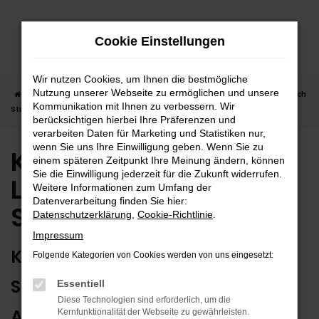
Zum
Hauptinhalt
Cookie Einstellungen
springen
Wir nutzen Cookies, um Ihnen die bestmögliche
Nutzung unserer Webseite zu ermöglichen und unsere
Startseite
Stuttgart
Kia
Kia Tageszulassung | Lieferservice nach
Kommunikation mit Ihnen zu verbessern. Wir
Stuttgart
berücksichtigen hierbei Ihre Präferenzen und
verarbeiten Daten für Marketing und Statistiken nur,
wenn Sie uns Ihre Einwilligung geben. Wenn Sie zu
Kia Tageszulassung |
einem späteren Zeitpunkt Ihre Meinung ändern, können
Sie die Einwilligung jederzeit für die Zukunft widerrufen.
Lieferservice nach
Weitere Informationen zum Umfang der
Datenverarbeitung finden Sie hier:
Stuttgart
Datenschutzerklärung
,
Cookie-Richtlinie
.
Impressum
KIA TAGESZULASSUNG IN
Folgende Kategorien von Cookies werden von uns eingesetzt:
STUTTGART? WIR HABEN DIE
Essentiell
Diese Technologien sind erforderlich, um die
ARGUMENTE
Kernfunktionalität der Webseite zu gewährleisten.