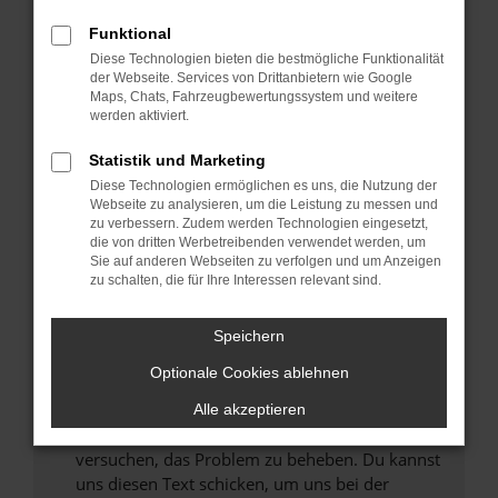
können das Laden bestimmter Seiten
Funktional
verhindern. Funktioniert die Seite in einem
Diese Technologien bieten die bestmögliche Funktionalität
anderen Browser oder in einem privaten
der Webseite. Services von Drittanbietern wie Google
Fenster?
Maps, Chats, Fahrzeugbewertungssystem und weitere
werden aktiviert.
Starte dein Gerät neu.
Das kann manchmal helfen, vorübergehende
Statistik und Marketing
Probleme zu beheben.
Diese Technologien ermöglichen es uns, die Nutzung der
Stelle sicher, dass dein Browser und dein
Webseite zu analysieren, um die Leistung zu messen und
zu verbessern. Zudem werden Technologien eingesetzt,
Betriebssystem auf dem neuesten Stand
die von dritten Werbetreibenden verwendet werden, um
sind.
Sie auf anderen Webseiten zu verfolgen und um Anzeigen
Veraltete Software birgt nicht nur ein
zu schalten, die für Ihre Interessen relevant sind.
Sicherheitsrisiko, sondern kann auch dazu
führen, dass bestimmte Funktionen nicht mehr
Speichern
unterstützt werden.
Optionale Cookies ablehnen
Wende dich an den Webseitenbetreiber.
Wenn du alle oben genannten Schritte versucht
Alle akzeptieren
hast, kontaktiere uns bitte. Wir werden
versuchen, das Problem zu beheben. Du kannst
uns diesen Text schicken, um uns bei der