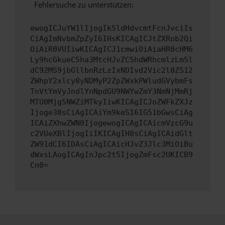
Fehlersuche zu unterstützen:
ewogICJuYW1lIjogIk5ldHdvcmtFcnJvciIs
CiAgImNvbmZpZyI6IHsKICAgICJtZXRob2Qi
OiAiR0VUIiwKICAgICJ1cmwiOiAiaHR0cHM6
Ly9hcGkueC5ha3MtcHJvZC5hdWRhcmlzLm5l
dC92MS9jbGllbnRzLzIxNDIvd2Vic2l0ZS12
ZWhpY2xlcy8yNDMyP2ZpZWxkPWludGVybmFs
TnVtYmVyJndlYnNpdGU9NWYwZmY3NmNjMmRj
MTU0Mjg5NWZiMTkyIiwKICAgICJoZWFkZXJz
Ijoge30sCiAgICAiYm9keSI6IG51bGwsCiAg
ICAiZXhwZWN0IjogewogICAgICAicmVzcG9u
c2VUeXBlIjogIiIKICAgIH0sCiAgICAidGlt
ZW91dCI6IDAsCiAgICAicHJvZ3Jlc3MiOiBu
dWxsLAogICAgInJpc2t5IjogZmFsc2UKICB9
Cn0=