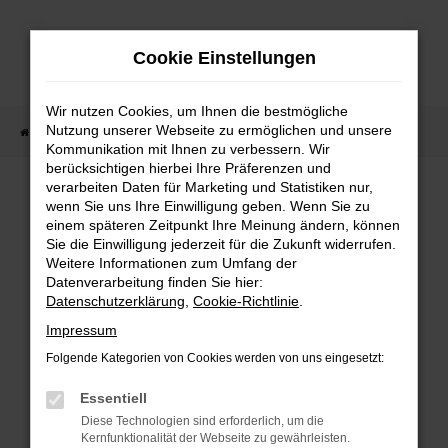
Zum
Hauptinhalt
Cookie Einstellungen
springen
Wir nutzen Cookies, um Ihnen die bestmögliche
Nutzung unserer Webseite zu ermöglichen und unsere
Startseite
Fahrzeugangebote
Fahrzeugbestand
Kommunikation mit Ihnen zu verbessern. Wir
berücksichtigen hierbei Ihre Präferenzen und
verarbeiten Daten für Marketing und Statistiken nur,
wenn Sie uns Ihre Einwilligung geben. Wenn Sie zu
FEHLER: NETWORK ERROR
einem späteren Zeitpunkt Ihre Meinung ändern, können
Sie die Einwilligung jederzeit für die Zukunft widerrufen.
Weitere Informationen zum Umfang der
Beim Laden ist ein Fehler aufgetreten.
Datenverarbeitung finden Sie hier:
Hier sind ein paar Tipps, die dir helfen können:
Datenschutzerklärung
,
Cookie-Richtlinie
.
Überprüfe deine Firewall und deine
Impressum
Internetverbindung.
Folgende Kategorien von Cookies werden von uns eingesetzt:
Laden andere Webseiten, zum Beispiel deine
Suchmaschine?
Essentiell
Prüfe deine Browsererweiterungen.
Diese Technologien sind erforderlich, um die
Kernfunktionalität der Webseite zu gewährleisten.
Manche Erweiterungen, wie Werbeblocker,