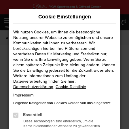
Zum
Hauptinhalt
Cookie Einstellungen
springen
0
MENÜ
Wir nutzen Cookies, um Ihnen die bestmögliche
Nutzung unserer Webseite zu ermöglichen und unsere
Startseite
Fahrzeugangebote
Fahrzeugbestand
Kommunikation mit Ihnen zu verbessern. Wir
berücksichtigen hierbei Ihre Präferenzen und
verarbeiten Daten für Marketing und Statistiken nur,
wenn Sie uns Ihre Einwilligung geben. Wenn Sie zu
FEHLER: NETWORK ERROR
einem späteren Zeitpunkt Ihre Meinung ändern, können
Sie die Einwilligung jederzeit für die Zukunft widerrufen.
Weitere Informationen zum Umfang der
Beim Laden ist ein Fehler aufgetreten.
Datenverarbeitung finden Sie hier:
Hier sind ein paar Tipps, die dir helfen können:
Datenschutzerklärung
,
Cookie-Richtlinie
.
Überprüfe deine Firewall und deine
Impressum
Internetverbindung.
Folgende Kategorien von Cookies werden von uns eingesetzt:
Laden andere Webseiten, zum Beispiel deine
Suchmaschine?
Essentiell
Prüfe deine Browsererweiterungen.
Diese Technologien sind erforderlich, um die
Kernfunktionalität der Webseite zu gewährleisten.
Manche Erweiterungen, wie Werbeblocker,