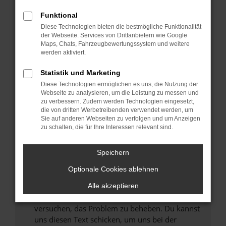
können das Laden bestimmter Seiten
Funktional
verhindern. Funktioniert die Seite in einem
Diese Technologien bieten die bestmögliche Funktionalität
anderen Browser oder in einem privaten
der Webseite. Services von Drittanbietern wie Google
Fenster?
Maps, Chats, Fahrzeugbewertungssystem und weitere
werden aktiviert.
Starte dein Gerät neu.
Das kann manchmal helfen, vorübergehende
Statistik und Marketing
Probleme zu beheben.
Diese Technologien ermöglichen es uns, die Nutzung der
Stelle sicher, dass dein Browser und dein
Webseite zu analysieren, um die Leistung zu messen und
zu verbessern. Zudem werden Technologien eingesetzt,
Betriebssystem auf dem neuesten Stand
die von dritten Werbetreibenden verwendet werden, um
sind.
Sie auf anderen Webseiten zu verfolgen und um Anzeigen
Veraltete Software birgt nicht nur ein
zu schalten, die für Ihre Interessen relevant sind.
Sicherheitsrisiko, sondern kann auch dazu
führen, dass bestimmte Funktionen nicht mehr
Speichern
unterstützt werden.
Optionale Cookies ablehnen
Wende dich an den Webseitenbetreiber.
Wenn du alle oben genannten Schritte versucht
Alle akzeptieren
hast, kontaktiere uns bitte. Wir werden
versuchen, das Problem zu beheben. Du kannst
uns diesen Text schicken, um uns bei der