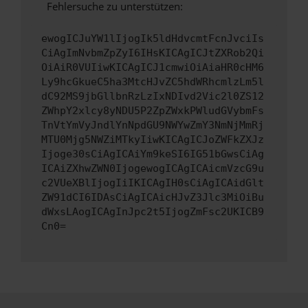
Fehlersuche zu unterstützen:
ewogICJuYW1lIjogIk5ldHdvcmtFcnJvciIs
CiAgImNvbmZpZyI6IHsKICAgICJtZXRob2Qi
OiAiR0VUIiwKICAgICJ1cmwiOiAiaHR0cHM6
Ly9hcGkueC5ha3MtcHJvZC5hdWRhcmlzLm5l
dC92MS9jbGllbnRzLzIxNDIvd2Vic2l0ZS12
ZWhpY2xlcy8yNDU5P2ZpZWxkPWludGVybmFs
TnVtYmVyJndlYnNpdGU9NWYwZmY3NmNjMmRj
MTU0Mjg5NWZiMTkyIiwKICAgICJoZWFkZXJz
Ijoge30sCiAgICAiYm9keSI6IG51bGwsCiAg
ICAiZXhwZWN0IjogewogICAgICAicmVzcG9u
c2VUeXBlIjogIiIKICAgIH0sCiAgICAidGlt
ZW91dCI6IDAsCiAgICAicHJvZ3Jlc3MiOiBu
dWxsLAogICAgInJpc2t5IjogZmFsc2UKICB9
Cn0=