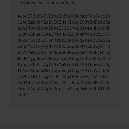
Fehlersuche zu unterstützen:
ewogICJuYW1lIjogIk5ldHdvcmtFcnJvciIs
CiAgImNvbmZpZyI6IHsKICAgICJtZXRob2Qi
OiAiR0VUIiwKICAgICJ1cmwiOiAiaHR0cHM6
Ly9hcGkueC5ha3MtcHJvZC5hdWRhcmlzLm5l
dC92MS9jbGllbnRzLzIxNDIvd2Vic2l0ZS12
ZWhpY2xlcy8yNTMxP2ZpZWxkPWludGVybmFs
TnVtYmVyJndlYnNpdGU9NWYwZmY3NmNjMmRj
MTU0Mjg5NWZiMTkyIiwKICAgICJoZWFkZXJz
Ijoge30sCiAgICAiYm9keSI6IG51bGwsCiAg
ICAiZXhwZWN0IjogewogICAgICAicmVzcG9u
c2VUeXBlIjogIiIKICAgIH0sCiAgICAidGlt
ZW91dCI6IDAsCiAgICAicHJvZ3Jlc3MiOiBu
dWxsLAogICAgInJpc2t5IjogZmFsc2UKICB9
Cn0=