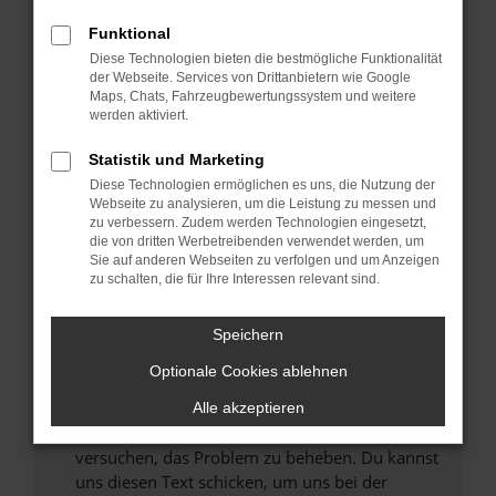
können das Laden bestimmter Seiten
Funktional
verhindern. Funktioniert die Seite in einem
Diese Technologien bieten die bestmögliche Funktionalität
anderen Browser oder in einem privaten
der Webseite. Services von Drittanbietern wie Google
Fenster?
Maps, Chats, Fahrzeugbewertungssystem und weitere
werden aktiviert.
Starte dein Gerät neu.
Das kann manchmal helfen, vorübergehende
Statistik und Marketing
Probleme zu beheben.
Diese Technologien ermöglichen es uns, die Nutzung der
Stelle sicher, dass dein Browser und dein
Webseite zu analysieren, um die Leistung zu messen und
zu verbessern. Zudem werden Technologien eingesetzt,
Betriebssystem auf dem neuesten Stand
die von dritten Werbetreibenden verwendet werden, um
sind.
Sie auf anderen Webseiten zu verfolgen und um Anzeigen
Veraltete Software birgt nicht nur ein
zu schalten, die für Ihre Interessen relevant sind.
Sicherheitsrisiko, sondern kann auch dazu
führen, dass bestimmte Funktionen nicht mehr
Speichern
unterstützt werden.
Optionale Cookies ablehnen
Wende dich an den Webseitenbetreiber.
Wenn du alle oben genannten Schritte versucht
Alle akzeptieren
hast, kontaktiere uns bitte. Wir werden
versuchen, das Problem zu beheben. Du kannst
uns diesen Text schicken, um uns bei der