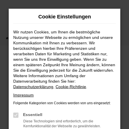
Zum
Hauptinhalt
Cookie Einstellungen
springen
Wir nutzen Cookies, um Ihnen die bestmögliche
Nutzung unserer Webseite zu ermöglichen und unsere
Startseite
Fahrzeugangebote
Fahrzeugbestand
Kommunikation mit Ihnen zu verbessern. Wir
berücksichtigen hierbei Ihre Präferenzen und
verarbeiten Daten für Marketing und Statistiken nur,
wenn Sie uns Ihre Einwilligung geben. Wenn Sie zu
FEHLER: NETWORK ERROR
einem späteren Zeitpunkt Ihre Meinung ändern, können
Sie die Einwilligung jederzeit für die Zukunft widerrufen.
Weitere Informationen zum Umfang der
Beim Laden ist ein Fehler aufgetreten.
Datenverarbeitung finden Sie hier:
Hier sind ein paar Tipps, die dir helfen können:
Datenschutzerklärung
,
Cookie-Richtlinie
.
Überprüfe deine Firewall und deine
Impressum
Internetverbindung.
Folgende Kategorien von Cookies werden von uns eingesetzt:
Laden andere Webseiten, zum Beispiel deine
Suchmaschine?
Essentiell
Prüfe deine Browsererweiterungen.
Diese Technologien sind erforderlich, um die
Kernfunktionalität der Webseite zu gewährleisten.
Manche Erweiterungen, wie Werbeblocker,