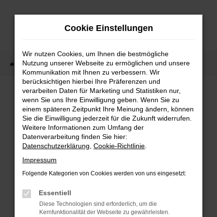
Zum
Hauptinhalt
Cookie Einstellungen
springen
Wir nutzen Cookies, um Ihnen die bestmögliche
Nutzung unserer Webseite zu ermöglichen und unsere
Startseite
Fahrzeugangebote
Fahrzeugbestand
Kommunikation mit Ihnen zu verbessern. Wir
berücksichtigen hierbei Ihre Präferenzen und
verarbeiten Daten für Marketing und Statistiken nur,
wenn Sie uns Ihre Einwilligung geben. Wenn Sie zu
FEHLER: NETWORK ERROR
einem späteren Zeitpunkt Ihre Meinung ändern, können
Sie die Einwilligung jederzeit für die Zukunft widerrufen.
Weitere Informationen zum Umfang der
Beim Laden ist ein Fehler aufgetreten.
Datenverarbeitung finden Sie hier:
Hier sind ein paar Tipps, die dir helfen können:
Datenschutzerklärung
,
Cookie-Richtlinie
.
Überprüfe deine Firewall und deine
Impressum
Internetverbindung.
Folgende Kategorien von Cookies werden von uns eingesetzt:
Laden andere Webseiten, zum Beispiel deine
Suchmaschine?
Essentiell
Prüfe deine Browsererweiterungen.
Diese Technologien sind erforderlich, um die
Kernfunktionalität der Webseite zu gewährleisten.
Manche Erweiterungen, wie Werbeblocker,