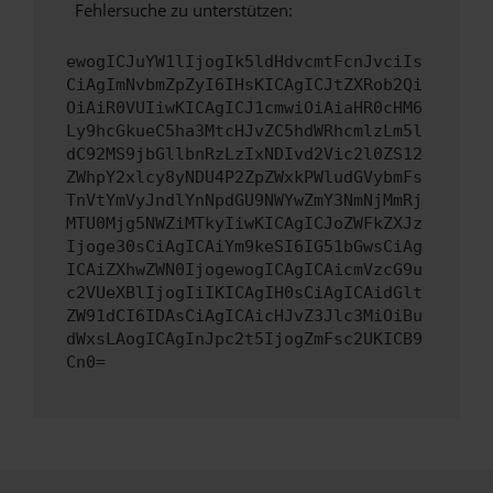
Fehlersuche zu unterstützen:
ewogICJuYW1lIjogIk5ldHdvcmtFcnJvciIs
CiAgImNvbmZpZyI6IHsKICAgICJtZXRob2Qi
OiAiR0VUIiwKICAgICJ1cmwiOiAiaHR0cHM6
Ly9hcGkueC5ha3MtcHJvZC5hdWRhcmlzLm5l
dC92MS9jbGllbnRzLzIxNDIvd2Vic2l0ZS12
ZWhpY2xlcy8yNDU4P2ZpZWxkPWludGVybmFs
TnVtYmVyJndlYnNpdGU9NWYwZmY3NmNjMmRj
MTU0Mjg5NWZiMTkyIiwKICAgICJoZWFkZXJz
Ijoge30sCiAgICAiYm9keSI6IG51bGwsCiAg
ICAiZXhwZWN0IjogewogICAgICAicmVzcG9u
c2VUeXBlIjogIiIKICAgIH0sCiAgICAidGlt
ZW91dCI6IDAsCiAgICAicHJvZ3Jlc3MiOiBu
dWxsLAogICAgInJpc2t5IjogZmFsc2UKICB9
Cn0=