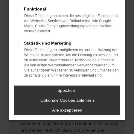
können das Laden bestimmter Seiten
Funktional
verhindern. Funktioniert die Seite in einem
Diese Technologien bieten die bestmögliche Funktionalität
anderen Browser oder in einem privaten
der Webseite. Services von Drittanbietern wie Google
Fenster?
Maps, Chats, Fahrzeugbewertungssystem und weitere
werden aktiviert.
Starte dein Gerät neu.
Das kann manchmal helfen, vorübergehende
Statistik und Marketing
Probleme zu beheben.
Diese Technologien ermöglichen es uns, die Nutzung der
Stelle sicher, dass dein Browser und dein
Webseite zu analysieren, um die Leistung zu messen und
zu verbessern. Zudem werden Technologien eingesetzt,
Betriebssystem auf dem neuesten Stand
die von dritten Werbetreibenden verwendet werden, um
sind.
Sie auf anderen Webseiten zu verfolgen und um Anzeigen
Veraltete Software birgt nicht nur ein
zu schalten, die für Ihre Interessen relevant sind.
Sicherheitsrisiko, sondern kann auch dazu
führen, dass bestimmte Funktionen nicht mehr
Speichern
unterstützt werden.
Optionale Cookies ablehnen
Wende dich an den Webseitenbetreiber.
Wenn du alle oben genannten Schritte versucht
Alle akzeptieren
hast, kontaktiere uns bitte. Wir werden
versuchen, das Problem zu beheben. Du kannst
uns diesen Text schicken, um uns bei der