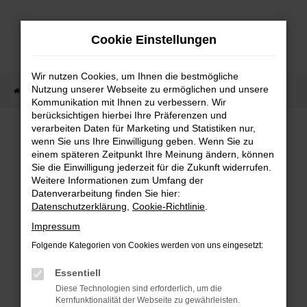
Zum
Hauptinhalt
Cookie Einstellungen
springen
Wir nutzen Cookies, um Ihnen die bestmögliche
Nutzung unserer Webseite zu ermöglichen und unsere
Startseite
Fahrzeugangebote
Fahrzeugbestand
Kommunikation mit Ihnen zu verbessern. Wir
berücksichtigen hierbei Ihre Präferenzen und
verarbeiten Daten für Marketing und Statistiken nur,
wenn Sie uns Ihre Einwilligung geben. Wenn Sie zu
FEHLER: NETWORK ERROR
einem späteren Zeitpunkt Ihre Meinung ändern, können
Sie die Einwilligung jederzeit für die Zukunft widerrufen.
Weitere Informationen zum Umfang der
Beim Laden ist ein Fehler aufgetreten.
Datenverarbeitung finden Sie hier:
Hier sind ein paar Tipps, die dir helfen können:
Datenschutzerklärung
,
Cookie-Richtlinie
.
Überprüfe deine Firewall und deine
Impressum
Internetverbindung.
Folgende Kategorien von Cookies werden von uns eingesetzt:
Laden andere Webseiten, zum Beispiel deine
Suchmaschine?
Essentiell
Prüfe deine Browsererweiterungen.
Diese Technologien sind erforderlich, um die
Kernfunktionalität der Webseite zu gewährleisten.
Manche Erweiterungen, wie Werbeblocker,