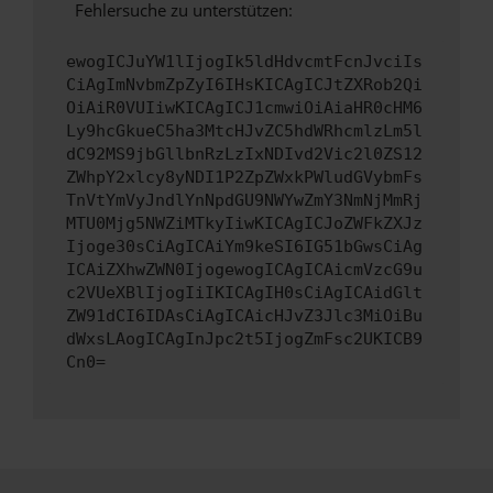
Fehlersuche zu unterstützen:
ewogICJuYW1lIjogIk5ldHdvcmtFcnJvciIs
CiAgImNvbmZpZyI6IHsKICAgICJtZXRob2Qi
OiAiR0VUIiwKICAgICJ1cmwiOiAiaHR0cHM6
Ly9hcGkueC5ha3MtcHJvZC5hdWRhcmlzLm5l
dC92MS9jbGllbnRzLzIxNDIvd2Vic2l0ZS12
ZWhpY2xlcy8yNDI1P2ZpZWxkPWludGVybmFs
TnVtYmVyJndlYnNpdGU9NWYwZmY3NmNjMmRj
MTU0Mjg5NWZiMTkyIiwKICAgICJoZWFkZXJz
Ijoge30sCiAgICAiYm9keSI6IG51bGwsCiAg
ICAiZXhwZWN0IjogewogICAgICAicmVzcG9u
c2VUeXBlIjogIiIKICAgIH0sCiAgICAidGlt
ZW91dCI6IDAsCiAgICAicHJvZ3Jlc3MiOiBu
dWxsLAogICAgInJpc2t5IjogZmFsc2UKICB9
Cn0=