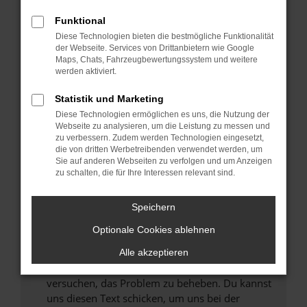
können das Laden bestimmter Seiten
Funktional
verhindern. Funktioniert die Seite in einem
Diese Technologien bieten die bestmögliche Funktionalität
anderen Browser oder in einem privaten
der Webseite. Services von Drittanbietern wie Google
Fenster?
Maps, Chats, Fahrzeugbewertungssystem und weitere
werden aktiviert.
Starte dein Gerät neu.
Das kann manchmal helfen, vorübergehende
Statistik und Marketing
Probleme zu beheben.
Diese Technologien ermöglichen es uns, die Nutzung der
Stelle sicher, dass dein Browser und dein
Webseite zu analysieren, um die Leistung zu messen und
zu verbessern. Zudem werden Technologien eingesetzt,
Betriebssystem auf dem neuesten Stand
die von dritten Werbetreibenden verwendet werden, um
sind.
Sie auf anderen Webseiten zu verfolgen und um Anzeigen
Veraltete Software birgt nicht nur ein
zu schalten, die für Ihre Interessen relevant sind.
Sicherheitsrisiko, sondern kann auch dazu
führen, dass bestimmte Funktionen nicht mehr
Speichern
unterstützt werden.
Optionale Cookies ablehnen
Wende dich an den Webseitenbetreiber.
Wenn du alle oben genannten Schritte versucht
Alle akzeptieren
hast, kontaktiere uns bitte. Wir werden
versuchen, das Problem zu beheben. Du kannst
uns diesen Text schicken, um uns bei der