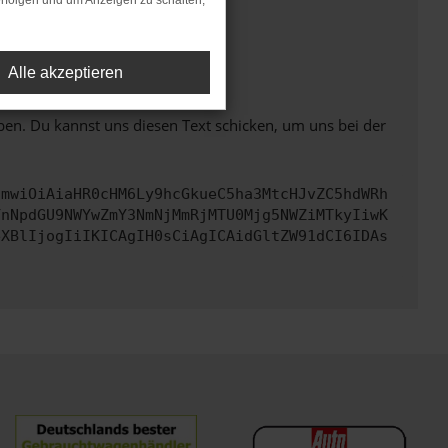
rfolgen und um Anzeigen zu schalten,
ht mehr unterstützt werden.
Alle akzeptieren
ben. Du kannst uns diesen Text schicken, um uns bei der
cmwiOiAiaHR0cHM6Ly9hcGkueC5ha3MtcHJvZC5hdWRh
YnNpdGU9NWYwZmY3NmNjMmRjMTU0Mjg5NWZiMTkyIiwK
eXBlIjogIiIKICAgIH0sCiAgICAidGltZW91dCI6IDAs