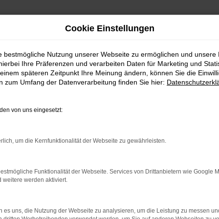
Cookie Einstellungen
ie bestmögliche Nutzung unserer Webseite zu ermöglichen und unsere
hierbei Ihre Präferenzen und verarbeiten Daten für Marketing und Stati
einem späteren Zeitpunkt Ihre Meinung ändern, können Sie die Einwillig
en zum Umfang der Datenverarbeitung finden Sie hier:
Datenschutzerkl
RROR
en von uns eingesetzt:
rlich, um die Kernfunktionalität der Webseite zu gewährleisten.
indung.
estmögliche Funktionalität der Webseite. Services von Drittanbietern wie Google 
hine?
eitere werden aktiviert.
aden bestimmter Seiten verhindern. Funktioniert die Seite in e
 es uns, die Nutzung der Webseite zu analysieren, um die Leistung zu messen u