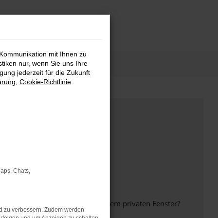
 Kommunikation mit Ihnen zu
stiken nur, wenn Sie uns Ihre
ung jederzeit für die Zukunft
ärung
,
Cookie-Richtlinie
.
Maps, Chats,
inem anderen Browser oder in einem privaten Fenster?
nd zu verbessern. Zudem werden