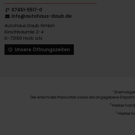
07451-5517-0
info@autohaus-daub.de
Autohaus Daub GmbH
Kirschbäumle 2-4
D-72160 Horb a.N.
Unsere Öffnungszeiten
Ehemaliger 
1
Der errechnete Preisvorteil sowie die angegebene Erspar
2
Hierbei hand
3
Hierbei h