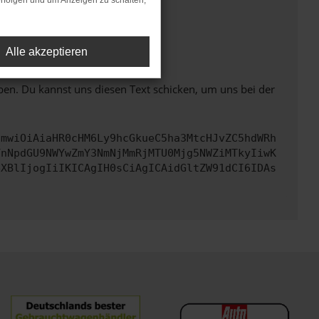
rfolgen und um Anzeigen zu schalten,
ht mehr unterstützt werden.
Alle akzeptieren
ben. Du kannst uns diesen Text schicken, um uns bei der
cmwiOiAiaHR0cHM6Ly9hcGkueC5ha3MtcHJvZC5hdWRh
YnNpdGU9NWYwZmY3NmNjMmRjMTU0Mjg5NWZiMTkyIiwK
eXBlIjogIiIKICAgIH0sCiAgICAidGltZW91dCI6IDAs