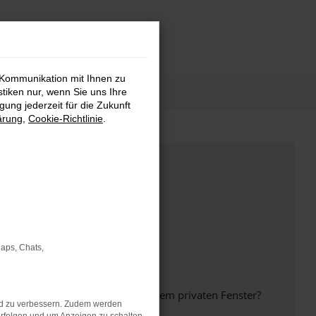
 Kommunikation mit Ihnen zu
stiken nur, wenn Sie uns Ihre
ung jederzeit für die Zukunft
ärung
,
Cookie-Richtlinie
.
Maps, Chats,
inem anderen Browser oder in einem privaten Fenster?
nd zu verbessern. Zudem werden