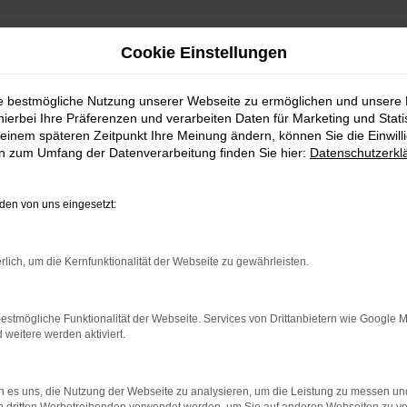
Cookie Einstellungen
ie bestmögliche Nutzung unserer Webseite zu ermöglichen und unsere
hierbei Ihre Präferenzen und verarbeiten Daten für Marketing und Stati
einem späteren Zeitpunkt Ihre Meinung ändern, können Sie die Einwillig
en zum Umfang der Datenverarbeitung finden Sie hier:
Datenschutzerkl
RROR
en von uns eingesetzt:
rlich, um die Kernfunktionalität der Webseite zu gewährleisten.
indung.
estmögliche Funktionalität der Webseite. Services von Drittanbietern wie Google 
hine?
eitere werden aktiviert.
aden bestimmter Seiten verhindern. Funktioniert die Seite in e
 es uns, die Nutzung der Webseite zu analysieren, um die Leistung zu messen u