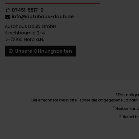
07451-5517-0
info@autohaus-daub.de
Autohaus Daub GmbH
Kirschbäumle 2-4
D-72160 Horb a.N.
Unsere Öffnungszeiten
Ehemaliger 
1
Der errechnete Preisvorteil sowie die angegebene Erspar
2
Hierbei hand
3
Hierbei h