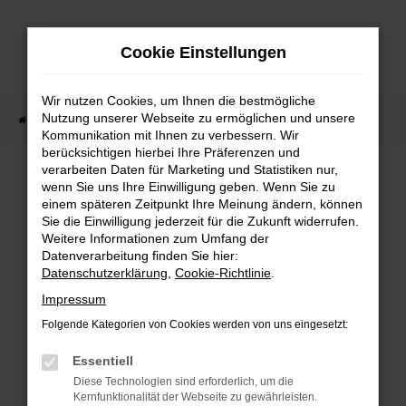
Zum
Hauptinhalt
Cookie Einstellungen
springen
Wir nutzen Cookies, um Ihnen die bestmögliche
Nutzung unserer Webseite zu ermöglichen und unsere
Startseite
Fahrzeugangebote
Fahrzeugbestand
Kommunikation mit Ihnen zu verbessern. Wir
berücksichtigen hierbei Ihre Präferenzen und
verarbeiten Daten für Marketing und Statistiken nur,
wenn Sie uns Ihre Einwilligung geben. Wenn Sie zu
FEHLER: NETWORK ERROR
einem späteren Zeitpunkt Ihre Meinung ändern, können
Sie die Einwilligung jederzeit für die Zukunft widerrufen.
Weitere Informationen zum Umfang der
Beim Laden ist ein Fehler aufgetreten.
Datenverarbeitung finden Sie hier:
Hier sind ein paar Tipps, die dir helfen können:
Datenschutzerklärung
,
Cookie-Richtlinie
.
Überprüfe deine Firewall und deine
Impressum
Internetverbindung.
Folgende Kategorien von Cookies werden von uns eingesetzt:
Laden andere Webseiten, zum Beispiel deine
Suchmaschine?
Essentiell
Prüfe deine Browsererweiterungen.
Diese Technologien sind erforderlich, um die
Kernfunktionalität der Webseite zu gewährleisten.
Manche Erweiterungen, wie Werbeblocker,