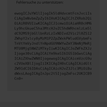
Fehlersuche zu unterstützen:
ewogICJuYW1lIjogIk5ldHdvcmtFcnJvciIs
CiAgImNvbmZpZyI6IHsKICAgICJtZXRob2Qi
OiAiR0VUIiwKICAgICJ1cmwiOiAiaHR0cHM6
Ly9hcGkueC5ha3MtcHJvZC5hdWRhcmlzLm5l
dC92MS9jbGllbnRzLzIxNDIvd2Vic2l0ZS12
ZWhpY2xlcy8yMzM1P2ZpZWxkPWludGVybmFs
TnVtYmVyJndlYnNpdGU9NWYwZmY3NmNjMmRj
MTU0Mjg5NWZiMTkyIiwKICAgICJoZWFkZXJz
Ijoge30sCiAgICAiYm9keSI6IG51bGwsCiAg
ICAiZXhwZWN0IjogewogICAgICAicmVzcG9u
c2VUeXBlIjogIiIKICAgIH0sCiAgICAidGlt
ZW91dCI6IDAsCiAgICAicHJvZ3Jlc3MiOiBu
dWxsLAogICAgInJpc2t5IjogZmFsc2UKICB9
Cn0=