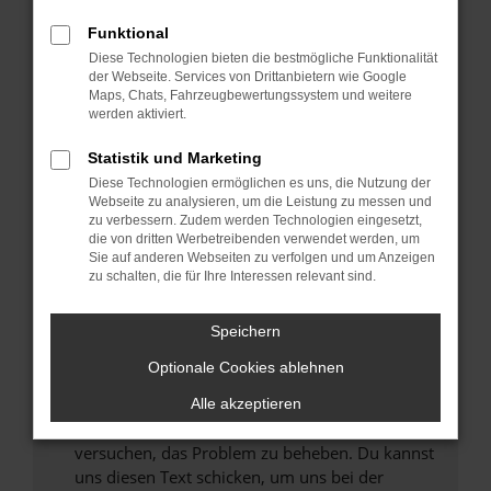
können das Laden bestimmter Seiten
Funktional
verhindern. Funktioniert die Seite in einem
Diese Technologien bieten die bestmögliche Funktionalität
anderen Browser oder in einem privaten
der Webseite. Services von Drittanbietern wie Google
Fenster?
Maps, Chats, Fahrzeugbewertungssystem und weitere
werden aktiviert.
Starte dein Gerät neu.
Das kann manchmal helfen, vorübergehende
Statistik und Marketing
Probleme zu beheben.
Diese Technologien ermöglichen es uns, die Nutzung der
Stelle sicher, dass dein Browser und dein
Webseite zu analysieren, um die Leistung zu messen und
zu verbessern. Zudem werden Technologien eingesetzt,
Betriebssystem auf dem neuesten Stand
die von dritten Werbetreibenden verwendet werden, um
sind.
Sie auf anderen Webseiten zu verfolgen und um Anzeigen
Veraltete Software birgt nicht nur ein
zu schalten, die für Ihre Interessen relevant sind.
Sicherheitsrisiko, sondern kann auch dazu
führen, dass bestimmte Funktionen nicht mehr
Speichern
unterstützt werden.
Optionale Cookies ablehnen
Wende dich an den Webseitenbetreiber.
Wenn du alle oben genannten Schritte versucht
Alle akzeptieren
hast, kontaktiere uns bitte. Wir werden
versuchen, das Problem zu beheben. Du kannst
uns diesen Text schicken, um uns bei der