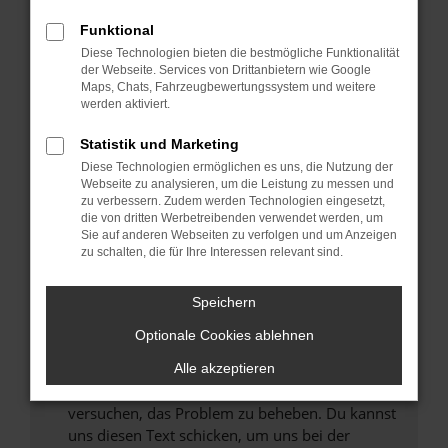
können das Laden bestimmter Seiten
Funktional
verhindern. Funktioniert die Seite in einem
Diese Technologien bieten die bestmögliche Funktionalität
anderen Browser oder in einem privaten
der Webseite. Services von Drittanbietern wie Google
Fenster?
Maps, Chats, Fahrzeugbewertungssystem und weitere
werden aktiviert.
Starte dein Gerät neu.
Das kann manchmal helfen, vorübergehende
Statistik und Marketing
Probleme zu beheben.
Diese Technologien ermöglichen es uns, die Nutzung der
Stelle sicher, dass dein Browser und dein
Webseite zu analysieren, um die Leistung zu messen und
zu verbessern. Zudem werden Technologien eingesetzt,
Betriebssystem auf dem neuesten Stand
die von dritten Werbetreibenden verwendet werden, um
sind.
Sie auf anderen Webseiten zu verfolgen und um Anzeigen
Veraltete Software birgt nicht nur ein
zu schalten, die für Ihre Interessen relevant sind.
Sicherheitsrisiko, sondern kann auch dazu
führen, dass bestimmte Funktionen nicht mehr
Speichern
unterstützt werden.
Optionale Cookies ablehnen
Wende dich an den Webseitenbetreiber.
Wenn du alle oben genannten Schritte versucht
Alle akzeptieren
hast, kontaktiere uns bitte. Wir werden
versuchen, das Problem zu beheben. Du kannst
uns diesen Text schicken, um uns bei der