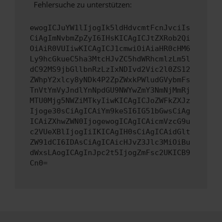
Fehlersuche zu unterstützen:
ewogICJuYW1lIjogIk5ldHdvcmtFcnJvciIs
CiAgImNvbmZpZyI6IHsKICAgICJtZXRob2Qi
OiAiR0VUIiwKICAgICJ1cmwiOiAiaHR0cHM6
Ly9hcGkueC5ha3MtcHJvZC5hdWRhcmlzLm5l
dC92MS9jbGllbnRzLzIxNDIvd2Vic2l0ZS12
ZWhpY2xlcy8yNDk4P2ZpZWxkPWludGVybmFs
TnVtYmVyJndlYnNpdGU9NWYwZmY3NmNjMmRj
MTU0Mjg5NWZiMTkyIiwKICAgICJoZWFkZXJz
Ijoge30sCiAgICAiYm9keSI6IG51bGwsCiAg
ICAiZXhwZWN0IjogewogICAgICAicmVzcG9u
c2VUeXBlIjogIiIKICAgIH0sCiAgICAidGlt
ZW91dCI6IDAsCiAgICAicHJvZ3Jlc3MiOiBu
dWxsLAogICAgInJpc2t5IjogZmFsc2UKICB9
Cn0=