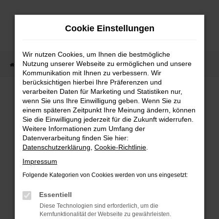
Zum
Hauptinhalt
Cookie Einstellungen
springen
Wir nutzen Cookies, um Ihnen die bestmögliche
Nutzung unserer Webseite zu ermöglichen und unsere
Startseite
Fahrzeugangebote
Fahrzeugbestand
Kommunikation mit Ihnen zu verbessern. Wir
berücksichtigen hierbei Ihre Präferenzen und
verarbeiten Daten für Marketing und Statistiken nur,
wenn Sie uns Ihre Einwilligung geben. Wenn Sie zu
FEHLER: NETWORK ERROR
einem späteren Zeitpunkt Ihre Meinung ändern, können
Sie die Einwilligung jederzeit für die Zukunft widerrufen.
Weitere Informationen zum Umfang der
Beim Laden ist ein Fehler aufgetreten.
Datenverarbeitung finden Sie hier:
Hier sind ein paar Tipps, die dir helfen können:
Datenschutzerklärung
,
Cookie-Richtlinie
.
Überprüfe deine Firewall und deine
Impressum
Internetverbindung.
Folgende Kategorien von Cookies werden von uns eingesetzt:
Laden andere Webseiten, zum Beispiel deine
Suchmaschine?
Essentiell
Prüfe deine Browsererweiterungen.
Diese Technologien sind erforderlich, um die
Kernfunktionalität der Webseite zu gewährleisten.
Manche Erweiterungen, wie Werbeblocker,