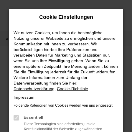
Zum
Hauptinhalt
Cookie Einstellungen
springen
Wir nutzen Cookies, um Ihnen die bestmögliche
Nutzung unserer Webseite zu ermöglichen und unsere
Startseite
Fahrzeugangebote
Fahrzeugbestand
Kommunikation mit Ihnen zu verbessern. Wir
berücksichtigen hierbei Ihre Präferenzen und
verarbeiten Daten für Marketing und Statistiken nur,
wenn Sie uns Ihre Einwilligung geben. Wenn Sie zu
FEHLER: NETWORK ERROR
einem späteren Zeitpunkt Ihre Meinung ändern, können
Sie die Einwilligung jederzeit für die Zukunft widerrufen.
Weitere Informationen zum Umfang der
Beim Laden ist ein Fehler aufgetreten.
Datenverarbeitung finden Sie hier:
Hier sind ein paar Tipps, die dir helfen können:
Datenschutzerklärung
,
Cookie-Richtlinie
.
Überprüfe deine Firewall und deine
Impressum
Internetverbindung.
Folgende Kategorien von Cookies werden von uns eingesetzt:
Laden andere Webseiten, zum Beispiel deine
Suchmaschine?
Essentiell
Prüfe deine Browsererweiterungen.
Diese Technologien sind erforderlich, um die
Kernfunktionalität der Webseite zu gewährleisten.
Manche Erweiterungen, wie Werbeblocker,