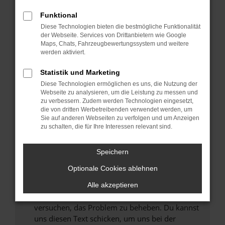
können das Laden bestimmter Seiten
Funktional
verhindern. Funktioniert die Seite in einem
Diese Technologien bieten die bestmögliche Funktionalität
anderen Browser oder in einem privaten
der Webseite. Services von Drittanbietern wie Google
Fenster?
Maps, Chats, Fahrzeugbewertungssystem und weitere
werden aktiviert.
Starte dein Gerät neu.
Das kann manchmal helfen, vorübergehende
Statistik und Marketing
Probleme zu beheben.
Diese Technologien ermöglichen es uns, die Nutzung der
Stelle sicher, dass dein Browser und dein
Webseite zu analysieren, um die Leistung zu messen und
zu verbessern. Zudem werden Technologien eingesetzt,
Betriebssystem auf dem neuesten Stand
die von dritten Werbetreibenden verwendet werden, um
sind.
Sie auf anderen Webseiten zu verfolgen und um Anzeigen
Veraltete Software birgt nicht nur ein
zu schalten, die für Ihre Interessen relevant sind.
Sicherheitsrisiko, sondern kann auch dazu
führen, dass bestimmte Funktionen nicht mehr
Speichern
unterstützt werden.
Optionale Cookies ablehnen
Wende dich an den Webseitenbetreiber.
Wenn du alle oben genannten Schritte versucht
Alle akzeptieren
hast, kontaktiere uns bitte. Wir werden
versuchen, das Problem zu beheben. Du kannst
uns diesen Text schicken, um uns bei der