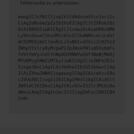
Fehlersuche zu unterstützen:
ewogICJuYW1lIjogIk5ldHdvcmtFcnJvciIs
CiAgImNvbmZpZyI6IHsKICAgICJtZXRob2Qi
OiAiR0VUIiwKICAgICJ1cmwiOiAiaHR0cHM6
Ly9hcGkueC5ha3MtcHJvZC5hdWRhcmlzLm5l
dC92MS9jbGllbnRzLzIxNDIvd2Vic2l0ZS12
ZWhpY2xlcy8yMzgwP2ZpZWxkPWludGVybmFs
TnVtYmVyJndlYnNpdGU9NWYwZmY3NmNjMmRj
MTU0Mjg5NWZiMTkyIiwKICAgICJoZWFkZXJz
Ijoge30sCiAgICAiYm9keSI6IG51bGwsCiAg
ICAiZXhwZWN0IjogewogICAgICAicmVzcG9u
c2VUeXBlIjogIiIKICAgIH0sCiAgICAidGlt
ZW91dCI6IDAsCiAgICAicHJvZ3Jlc3MiOiBu
dWxsLAogICAgInJpc2t5IjogZmFsc2UKICB9
Cn0=