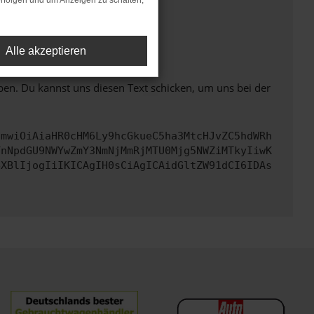
rfolgen und um Anzeigen zu schalten,
ht mehr unterstützt werden.
Alle akzeptieren
ben. Du kannst uns diesen Text schicken, um uns bei der
cmwiOiAiaHR0cHM6Ly9hcGkueC5ha3MtcHJvZC5hdWRh
YnNpdGU9NWYwZmY3NmNjMmRjMTU0Mjg5NWZiMTkyIiwK
eXBlIjogIiIKICAgIH0sCiAgICAidGltZW91dCI6IDAs