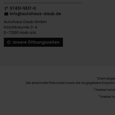
07451-5517-0
info@autohaus-daub.de
Autohaus Daub GmbH
Kirschbäumle 2-4
D-72160 Horb a.N.
Unsere Öffnungszeiten
Ehemaliger 
1
Der errechnete Preisvorteil sowie die angegebene Erspar
2
Hierbei hand
3
Hierbei h