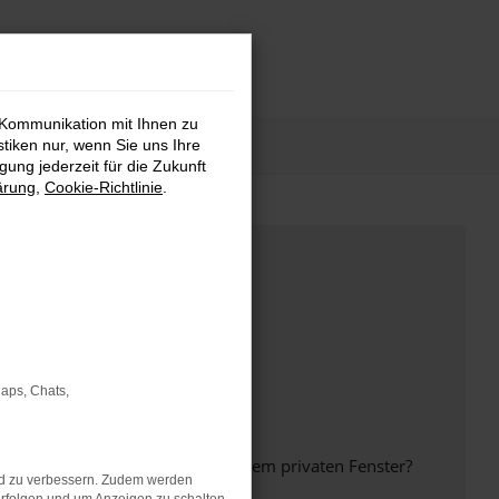
 Kommunikation mit Ihnen zu
stiken nur, wenn Sie uns Ihre
ung jederzeit für die Zukunft
ärung
,
Cookie-Richtlinie
.
Maps, Chats,
inem anderen Browser oder in einem privaten Fenster?
nd zu verbessern. Zudem werden