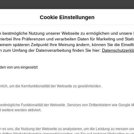
Cookie Einstellungen
ie bestmögliche Nutzung unserer Webseite zu ermöglichen und unsere
hierbei Ihre Präferenzen und verarbeiten Daten für Marketing und Stati
einem späteren Zeitpunkt Ihre Meinung ändern, können Sie die Einwillig
en zum Umfang der Datenverarbeitung finden Sie hier:
Datenschutzerkl
RROR
en von uns eingesetzt:
rlich, um die Kernfunktionalität der Webseite zu gewährleisten.
indung.
estmögliche Funktionalität der Webseite. Services von Drittanbietern wie Google 
hine?
eitere werden aktiviert.
aden bestimmter Seiten verhindern. Funktioniert die Seite in e
 es uns, die Nutzung der Webseite zu analysieren, um die Leistung zu messen u