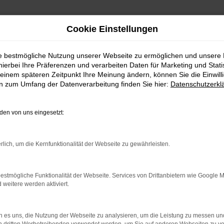
Cookie Einstellungen
ie bestmögliche Nutzung unserer Webseite zu ermöglichen und unsere
hierbei Ihre Präferenzen und verarbeiten Daten für Marketing und Stati
einem späteren Zeitpunkt Ihre Meinung ändern, können Sie die Einwillig
en zum Umfang der Datenverarbeitung finden Sie hier:
Datenschutzerkl
RROR
en von uns eingesetzt:
rlich, um die Kernfunktionalität der Webseite zu gewährleisten.
indung.
estmögliche Funktionalität der Webseite. Services von Drittanbietern wie Google 
hine?
eitere werden aktiviert.
aden bestimmter Seiten verhindern. Funktioniert die Seite in e
 es uns, die Nutzung der Webseite zu analysieren, um die Leistung zu messen u