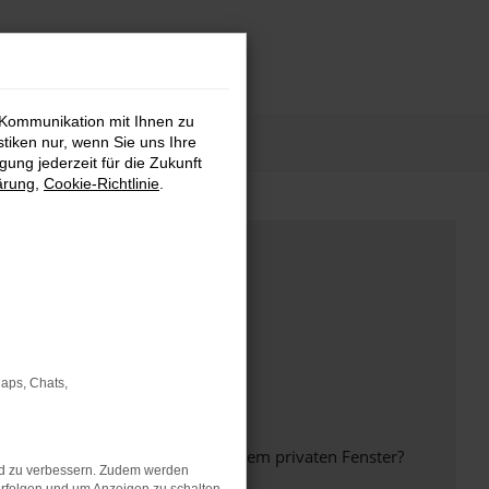
 Kommunikation mit Ihnen zu
stiken nur, wenn Sie uns Ihre
ung jederzeit für die Zukunft
ärung
,
Cookie-Richtlinie
.
Maps, Chats,
inem anderen Browser oder in einem privaten Fenster?
nd zu verbessern. Zudem werden