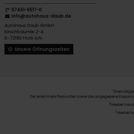
07451-5517-0
info@autohaus-daub.de
Autohaus Daub GmbH
Kirschbäumle 2-4
D-72160 Horb a.N.
Unsere Öffnungszeiten
Ehemaliger 
1
Der errechnete Preisvorteil sowie die angegebene Erspar
2
Hierbei hand
3
Hierbei h