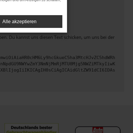
rfolgen und um Anzeigen zu schalten,
ht mehr unterstützt werden.
Alle akzeptieren
ben. Du kannst uns diesen Text schicken, um uns bei der
cmwiOiAiaHR0cHM6Ly9hcGkueC5ha3MtcHJvZC5hdWRh
YnNpdGU9NWYwZmY3NmNjMmRjMTU0Mjg5NWZiMTkyIiwK
eXBlIjogIiIKICAgIH0sCiAgICAidGltZW91dCI6IDAs