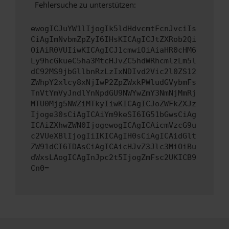
Fehlersuche zu unterstützen:
ewogICJuYW1lIjogIk5ldHdvcmtFcnJvciIs
CiAgImNvbmZpZyI6IHsKICAgICJtZXRob2Qi
OiAiR0VUIiwKICAgICJ1cmwiOiAiaHR0cHM6
Ly9hcGkueC5ha3MtcHJvZC5hdWRhcmlzLm5l
dC92MS9jbGllbnRzLzIxNDIvd2Vic2l0ZS12
ZWhpY2xlcy8xNjIwP2ZpZWxkPWludGVybmFs
TnVtYmVyJndlYnNpdGU9NWYwZmY3NmNjMmRj
MTU0Mjg5NWZiMTkyIiwKICAgICJoZWFkZXJz
Ijoge30sCiAgICAiYm9keSI6IG51bGwsCiAg
ICAiZXhwZWN0IjogewogICAgICAicmVzcG9u
c2VUeXBlIjogIiIKICAgIH0sCiAgICAidGlt
ZW91dCI6IDAsCiAgICAicHJvZ3Jlc3MiOiBu
dWxsLAogICAgInJpc2t5IjogZmFsc2UKICB9
Cn0=