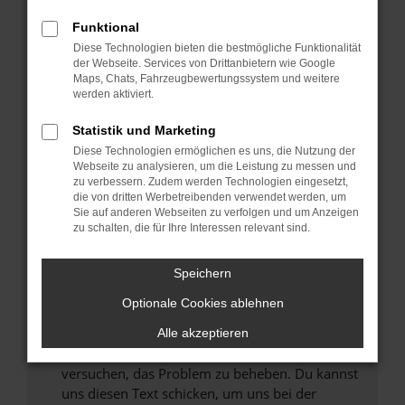
können das Laden bestimmter Seiten
Funktional
verhindern. Funktioniert die Seite in einem
Diese Technologien bieten die bestmögliche Funktionalität
anderen Browser oder in einem privaten
der Webseite. Services von Drittanbietern wie Google
Fenster?
Maps, Chats, Fahrzeugbewertungssystem und weitere
werden aktiviert.
Starte dein Gerät neu.
Das kann manchmal helfen, vorübergehende
Statistik und Marketing
Probleme zu beheben.
Diese Technologien ermöglichen es uns, die Nutzung der
Stelle sicher, dass dein Browser und dein
Webseite zu analysieren, um die Leistung zu messen und
zu verbessern. Zudem werden Technologien eingesetzt,
Betriebssystem auf dem neuesten Stand
die von dritten Werbetreibenden verwendet werden, um
sind.
Sie auf anderen Webseiten zu verfolgen und um Anzeigen
Veraltete Software birgt nicht nur ein
zu schalten, die für Ihre Interessen relevant sind.
Sicherheitsrisiko, sondern kann auch dazu
führen, dass bestimmte Funktionen nicht mehr
Speichern
unterstützt werden.
Optionale Cookies ablehnen
Wende dich an den Webseitenbetreiber.
Wenn du alle oben genannten Schritte versucht
Alle akzeptieren
hast, kontaktiere uns bitte. Wir werden
versuchen, das Problem zu beheben. Du kannst
uns diesen Text schicken, um uns bei der