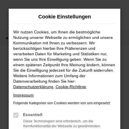
Zum
Hauptinhalt
Cookie Einstellungen
springen
Wir nutzen Cookies, um Ihnen die bestmögliche
Nutzung unserer Webseite zu ermöglichen und unsere
Startseite
Fahrzeugangebote
Fahrzeugbestand
Kommunikation mit Ihnen zu verbessern. Wir
berücksichtigen hierbei Ihre Präferenzen und
verarbeiten Daten für Marketing und Statistiken nur,
wenn Sie uns Ihre Einwilligung geben. Wenn Sie zu
FEHLER: NETWORK ERROR
einem späteren Zeitpunkt Ihre Meinung ändern, können
Sie die Einwilligung jederzeit für die Zukunft widerrufen.
Weitere Informationen zum Umfang der
Beim Laden ist ein Fehler aufgetreten.
Datenverarbeitung finden Sie hier:
Hier sind ein paar Tipps, die dir helfen können:
Datenschutzerklärung
,
Cookie-Richtlinie
.
Überprüfe deine Firewall und deine
Impressum
Internetverbindung.
Folgende Kategorien von Cookies werden von uns eingesetzt:
Laden andere Webseiten, zum Beispiel deine
Suchmaschine?
Essentiell
Prüfe deine Browsererweiterungen.
Diese Technologien sind erforderlich, um die
Kernfunktionalität der Webseite zu gewährleisten.
Manche Erweiterungen, wie Werbeblocker,