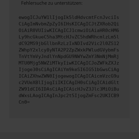
Fehlersuche zu unterstützen:
ewogICJuYW1lIjogIk5ldHdvcmtFcnJvciIs
CiAgImNvbmZpZyI6IHsKICAgICJtZXRob2Qi
OiAiR0VUIiwKICAgICJ1cmwiOiAiaHR0cHM6
Ly9hcGkueC5ha3MtcHJvZC5hdWRhcmlzLm5l
dC92MS9jbGllbnRzLzIxNDIvd2Vic2l0ZS12
ZWhpY2xlcy8yNTA2P2ZpZWxkPWludGVybmFs
TnVtYmVyJndlYnNpdGU9NWYwZmY3NmNjMmRj
MTU0Mjg5NWZiMTkyIiwKICAgICJoZWFkZXJz
Ijoge30sCiAgICAiYm9keSI6IG51bGwsCiAg
ICAiZXhwZWN0IjogewogICAgICAicmVzcG9u
c2VUeXBlIjogIiIKICAgIH0sCiAgICAidGlt
ZW91dCI6IDAsCiAgICAicHJvZ3Jlc3MiOiBu
dWxsLAogICAgInJpc2t5IjogZmFsc2UKICB9
Cn0=