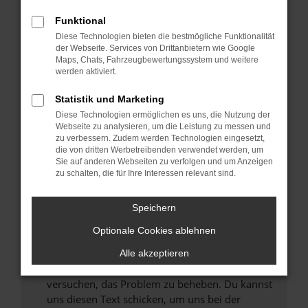
können das Laden bestimmter Seiten
Funktional
verhindern. Funktioniert die Seite in einem
Diese Technologien bieten die bestmögliche Funktionalität
anderen Browser oder in einem privaten
der Webseite. Services von Drittanbietern wie Google
Fenster?
Maps, Chats, Fahrzeugbewertungssystem und weitere
werden aktiviert.
Starte dein Gerät neu.
Das kann manchmal helfen, vorübergehende
Statistik und Marketing
Probleme zu beheben.
Diese Technologien ermöglichen es uns, die Nutzung der
Stelle sicher, dass dein Browser und dein
Webseite zu analysieren, um die Leistung zu messen und
zu verbessern. Zudem werden Technologien eingesetzt,
Betriebssystem auf dem neuesten Stand
die von dritten Werbetreibenden verwendet werden, um
sind.
Sie auf anderen Webseiten zu verfolgen und um Anzeigen
Veraltete Software birgt nicht nur ein
zu schalten, die für Ihre Interessen relevant sind.
Sicherheitsrisiko, sondern kann auch dazu
führen, dass bestimmte Funktionen nicht mehr
Speichern
unterstützt werden.
Optionale Cookies ablehnen
Wende dich an den Webseitenbetreiber.
Wenn du alle oben genannten Schritte versucht
Alle akzeptieren
hast, kontaktiere uns bitte. Wir werden
versuchen, das Problem zu beheben. Du kannst
uns diesen Text schicken, um uns bei der