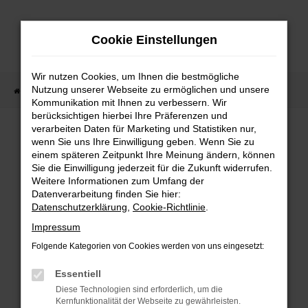
Zum
Hauptinhalt
Cookie Einstellungen
springen
Wir nutzen Cookies, um Ihnen die bestmögliche
Nutzung unserer Webseite zu ermöglichen und unsere
Startseite
Fahrzeugangebote
Fahrzeugbestand
Kommunikation mit Ihnen zu verbessern. Wir
berücksichtigen hierbei Ihre Präferenzen und
verarbeiten Daten für Marketing und Statistiken nur,
wenn Sie uns Ihre Einwilligung geben. Wenn Sie zu
FEHLER: NETWORK ERROR
einem späteren Zeitpunkt Ihre Meinung ändern, können
Sie die Einwilligung jederzeit für die Zukunft widerrufen.
Weitere Informationen zum Umfang der
Beim Laden ist ein Fehler aufgetreten.
Datenverarbeitung finden Sie hier:
Hier sind ein paar Tipps, die dir helfen können:
Datenschutzerklärung
,
Cookie-Richtlinie
.
Überprüfe deine Firewall und deine
Impressum
Internetverbindung.
Folgende Kategorien von Cookies werden von uns eingesetzt:
Laden andere Webseiten, zum Beispiel deine
Suchmaschine?
Essentiell
Prüfe deine Browsererweiterungen.
Diese Technologien sind erforderlich, um die
Kernfunktionalität der Webseite zu gewährleisten.
Manche Erweiterungen, wie Werbeblocker,