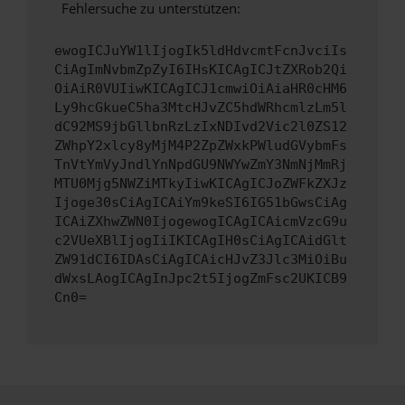
Fehlersuche zu unterstützen:
ewogICJuYW1lIjogIk5ldHdvcmtFcnJvciIs
CiAgImNvbmZpZyI6IHsKICAgICJtZXRob2Qi
OiAiR0VUIiwKICAgICJ1cmwiOiAiaHR0cHM6
Ly9hcGkueC5ha3MtcHJvZC5hdWRhcmlzLm5l
dC92MS9jbGllbnRzLzIxNDIvd2Vic2l0ZS12
ZWhpY2xlcy8yMjM4P2ZpZWxkPWludGVybmFs
TnVtYmVyJndlYnNpdGU9NWYwZmY3NmNjMmRj
MTU0Mjg5NWZiMTkyIiwKICAgICJoZWFkZXJz
Ijoge30sCiAgICAiYm9keSI6IG51bGwsCiAg
ICAiZXhwZWN0IjogewogICAgICAicmVzcG9u
c2VUeXBlIjogIiIKICAgIH0sCiAgICAidGlt
ZW91dCI6IDAsCiAgICAicHJvZ3Jlc3MiOiBu
dWxsLAogICAgInJpc2t5IjogZmFsc2UKICB9
Cn0=