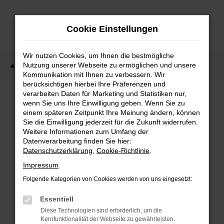
Zum
Hauptinhalt
Cookie Einstellungen
springen
Wir nutzen Cookies, um Ihnen die bestmögliche
Nutzung unserer Webseite zu ermöglichen und unsere
Startseite
Fahrzeugangebote
Fahrzeugbestand
Kommunikation mit Ihnen zu verbessern. Wir
berücksichtigen hierbei Ihre Präferenzen und
verarbeiten Daten für Marketing und Statistiken nur,
wenn Sie uns Ihre Einwilligung geben. Wenn Sie zu
FEHLER: NETWORK ERROR
einem späteren Zeitpunkt Ihre Meinung ändern, können
Sie die Einwilligung jederzeit für die Zukunft widerrufen.
Weitere Informationen zum Umfang der
Beim Laden ist ein Fehler aufgetreten.
Datenverarbeitung finden Sie hier:
Hier sind ein paar Tipps, die dir helfen können:
Datenschutzerklärung
,
Cookie-Richtlinie
.
Überprüfe deine Firewall und deine
Impressum
Internetverbindung.
Folgende Kategorien von Cookies werden von uns eingesetzt:
Laden andere Webseiten, zum Beispiel deine
Suchmaschine?
Essentiell
Prüfe deine Browsererweiterungen.
Diese Technologien sind erforderlich, um die
Kernfunktionalität der Webseite zu gewährleisten.
Manche Erweiterungen, wie Werbeblocker,