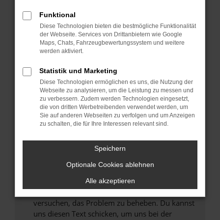
können das Laden bestimmter Seiten
Funktional
verhindern. Funktioniert die Seite in einem
Diese Technologien bieten die bestmögliche Funktionalität
anderen Browser oder in einem privaten
der Webseite. Services von Drittanbietern wie Google
Fenster?
Maps, Chats, Fahrzeugbewertungssystem und weitere
werden aktiviert.
Starte dein Gerät neu.
Das kann manchmal helfen, vorübergehende
Statistik und Marketing
Probleme zu beheben.
Diese Technologien ermöglichen es uns, die Nutzung der
Stelle sicher, dass dein Browser und dein
Webseite zu analysieren, um die Leistung zu messen und
zu verbessern. Zudem werden Technologien eingesetzt,
Betriebssystem auf dem neuesten Stand
die von dritten Werbetreibenden verwendet werden, um
sind.
Sie auf anderen Webseiten zu verfolgen und um Anzeigen
Veraltete Software birgt nicht nur ein
zu schalten, die für Ihre Interessen relevant sind.
Sicherheitsrisiko, sondern kann auch dazu
führen, dass bestimmte Funktionen nicht mehr
Speichern
unterstützt werden.
Optionale Cookies ablehnen
Wende dich an den Webseitenbetreiber.
Wenn du alle oben genannten Schritte versucht
Alle akzeptieren
hast, kontaktiere uns bitte. Wir werden
versuchen, das Problem zu beheben. Du kannst
uns diesen Text schicken, um uns bei der