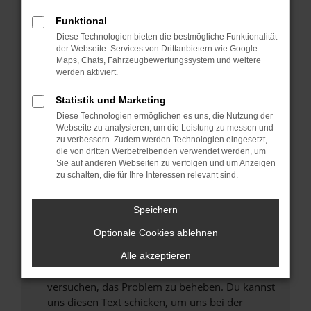
können das Laden bestimmter Seiten
Funktional
verhindern. Funktioniert die Seite in einem
Diese Technologien bieten die bestmögliche Funktionalität
anderen Browser oder in einem privaten
der Webseite. Services von Drittanbietern wie Google
Fenster?
Maps, Chats, Fahrzeugbewertungssystem und weitere
werden aktiviert.
Starte dein Gerät neu.
Das kann manchmal helfen, vorübergehende
Statistik und Marketing
Probleme zu beheben.
Diese Technologien ermöglichen es uns, die Nutzung der
Stelle sicher, dass dein Browser und dein
Webseite zu analysieren, um die Leistung zu messen und
zu verbessern. Zudem werden Technologien eingesetzt,
Betriebssystem auf dem neuesten Stand
die von dritten Werbetreibenden verwendet werden, um
sind.
Sie auf anderen Webseiten zu verfolgen und um Anzeigen
Veraltete Software birgt nicht nur ein
zu schalten, die für Ihre Interessen relevant sind.
Sicherheitsrisiko, sondern kann auch dazu
führen, dass bestimmte Funktionen nicht mehr
Speichern
unterstützt werden.
Optionale Cookies ablehnen
Wende dich an den Webseitenbetreiber.
Wenn du alle oben genannten Schritte versucht
Alle akzeptieren
hast, kontaktiere uns bitte. Wir werden
versuchen, das Problem zu beheben. Du kannst
uns diesen Text schicken, um uns bei der