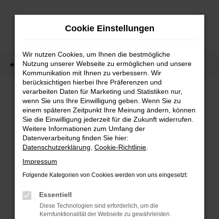
Zum
Hauptinhalt
Cookie Einstellungen
springen
Wir nutzen Cookies, um Ihnen die bestmögliche
Nutzung unserer Webseite zu ermöglichen und unsere
Startseite
Fahrzeugangebote
Fahrzeugbestand
Kommunikation mit Ihnen zu verbessern. Wir
berücksichtigen hierbei Ihre Präferenzen und
verarbeiten Daten für Marketing und Statistiken nur,
wenn Sie uns Ihre Einwilligung geben. Wenn Sie zu
FEHLER: NETWORK ERROR
einem späteren Zeitpunkt Ihre Meinung ändern, können
Sie die Einwilligung jederzeit für die Zukunft widerrufen.
Weitere Informationen zum Umfang der
Beim Laden ist ein Fehler aufgetreten.
Datenverarbeitung finden Sie hier:
Hier sind ein paar Tipps, die dir helfen können:
Datenschutzerklärung
,
Cookie-Richtlinie
.
Überprüfe deine Firewall und deine
Impressum
Internetverbindung.
Folgende Kategorien von Cookies werden von uns eingesetzt:
Laden andere Webseiten, zum Beispiel deine
Suchmaschine?
Essentiell
Prüfe deine Browsererweiterungen.
Diese Technologien sind erforderlich, um die
Kernfunktionalität der Webseite zu gewährleisten.
Manche Erweiterungen, wie Werbeblocker,