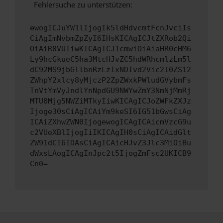
Fehlersuche zu unterstützen:
ewogICJuYW1lIjogIk5ldHdvcmtFcnJvciIs
CiAgImNvbmZpZyI6IHsKICAgICJtZXRob2Qi
OiAiR0VUIiwKICAgICJ1cmwiOiAiaHR0cHM6
Ly9hcGkueC5ha3MtcHJvZC5hdWRhcmlzLm5l
dC92MS9jbGllbnRzLzIxNDIvd2Vic2l0ZS12
ZWhpY2xlcy8yMjczP2ZpZWxkPWludGVybmFs
TnVtYmVyJndlYnNpdGU9NWYwZmY3NmNjMmRj
MTU0Mjg5NWZiMTkyIiwKICAgICJoZWFkZXJz
Ijoge30sCiAgICAiYm9keSI6IG51bGwsCiAg
ICAiZXhwZWN0IjogewogICAgICAicmVzcG9u
c2VUeXBlIjogIiIKICAgIH0sCiAgICAidGlt
ZW91dCI6IDAsCiAgICAicHJvZ3Jlc3MiOiBu
dWxsLAogICAgInJpc2t5IjogZmFsc2UKICB9
Cn0=