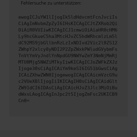
Fehlersuche zu unterstützen:
ewogICJuYW1lIjogIk5ldHdvcmtFcnJvciIs
CiAgImNvbmZpZyI6IHsKICAgICJtZXRob2Qi
OiAiR0VUIiwKICAgICJ1cmwiOiAiaHR0cHM6
Ly9hcGkueC5ha3MtcHJvZC5hdWRhcmlzLm5l
dC92MS9jbGllbnRzLzIxNDIvd2Vic2l0ZS12
ZWhpY2xlcy8yNDI2P2ZpZWxkPWludGVybmFs
TnVtYmVyJndlYnNpdGU9NWYwZmY3NmNjMmRj
MTU0Mjg5NWZiMTkyIiwKICAgICJoZWFkZXJz
Ijoge30sCiAgICAiYm9keSI6IG51bGwsCiAg
ICAiZXhwZWN0IjogewogICAgICAicmVzcG9u
c2VUeXBlIjogIiIKICAgIH0sCiAgICAidGlt
ZW91dCI6IDAsCiAgICAicHJvZ3Jlc3MiOiBu
dWxsLAogICAgInJpc2t5IjogZmFsc2UKICB9
Cn0=