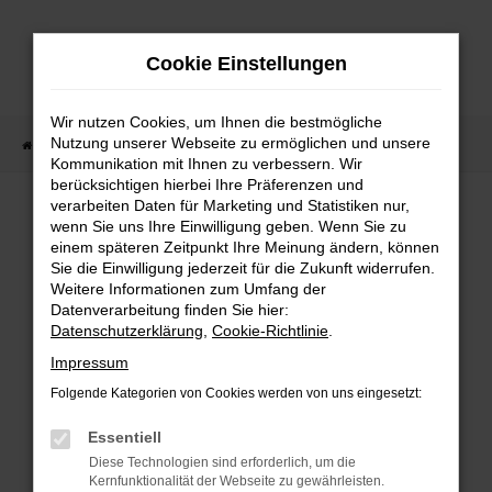
Zum
Hauptinhalt
Cookie Einstellungen
springen
Wir nutzen Cookies, um Ihnen die bestmögliche
Nutzung unserer Webseite zu ermöglichen und unsere
Startseite
Fahrzeugangebote
Fahrzeugbestand
Kommunikation mit Ihnen zu verbessern. Wir
berücksichtigen hierbei Ihre Präferenzen und
verarbeiten Daten für Marketing und Statistiken nur,
wenn Sie uns Ihre Einwilligung geben. Wenn Sie zu
FEHLER: NETWORK ERROR
einem späteren Zeitpunkt Ihre Meinung ändern, können
Sie die Einwilligung jederzeit für die Zukunft widerrufen.
Weitere Informationen zum Umfang der
Beim Laden ist ein Fehler aufgetreten.
Datenverarbeitung finden Sie hier:
Hier sind ein paar Tipps, die dir helfen können:
Datenschutzerklärung
,
Cookie-Richtlinie
.
Überprüfe deine Firewall und deine
Impressum
Internetverbindung.
Folgende Kategorien von Cookies werden von uns eingesetzt:
Laden andere Webseiten, zum Beispiel deine
Suchmaschine?
Essentiell
Prüfe deine Browsererweiterungen.
Diese Technologien sind erforderlich, um die
Kernfunktionalität der Webseite zu gewährleisten.
Manche Erweiterungen, wie Werbeblocker,