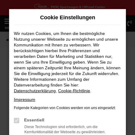
Zum
Hauptinhalt
Cookie Einstellungen
springen
0
MENÜ
Wir nutzen Cookies, um Ihnen die bestmögliche
Nutzung unserer Webseite zu ermöglichen und unsere
Startseite
Fahrzeugangebote
Fahrzeugbestand
Kommunikation mit Ihnen zu verbessern. Wir
berücksichtigen hierbei Ihre Präferenzen und
verarbeiten Daten für Marketing und Statistiken nur,
wenn Sie uns Ihre Einwilligung geben. Wenn Sie zu
FEHLER: NETWORK ERROR
einem späteren Zeitpunkt Ihre Meinung ändern, können
Sie die Einwilligung jederzeit für die Zukunft widerrufen.
Weitere Informationen zum Umfang der
Beim Laden ist ein Fehler aufgetreten.
Datenverarbeitung finden Sie hier:
Hier sind ein paar Tipps, die dir helfen können:
Datenschutzerklärung
,
Cookie-Richtlinie
.
Überprüfe deine Firewall und deine
Impressum
Internetverbindung.
Folgende Kategorien von Cookies werden von uns eingesetzt:
Laden andere Webseiten, zum Beispiel deine
Suchmaschine?
Essentiell
Prüfe deine Browsererweiterungen.
Diese Technologien sind erforderlich, um die
Kernfunktionalität der Webseite zu gewährleisten.
Manche Erweiterungen, wie Werbeblocker,