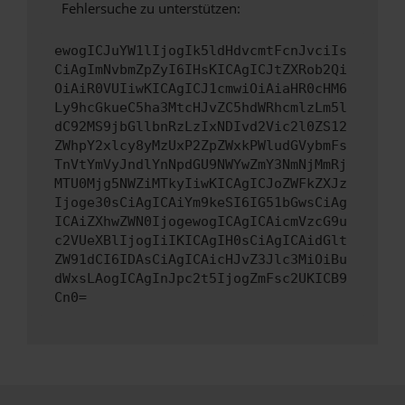
Fehlersuche zu unterstützen:
ewogICJuYW1lIjogIk5ldHdvcmtFcnJvciIs
CiAgImNvbmZpZyI6IHsKICAgICJtZXRob2Qi
OiAiR0VUIiwKICAgICJ1cmwiOiAiaHR0cHM6
Ly9hcGkueC5ha3MtcHJvZC5hdWRhcmlzLm5l
dC92MS9jbGllbnRzLzIxNDIvd2Vic2l0ZS12
ZWhpY2xlcy8yMzUxP2ZpZWxkPWludGVybmFs
TnVtYmVyJndlYnNpdGU9NWYwZmY3NmNjMmRj
MTU0Mjg5NWZiMTkyIiwKICAgICJoZWFkZXJz
Ijoge30sCiAgICAiYm9keSI6IG51bGwsCiAg
ICAiZXhwZWN0IjogewogICAgICAicmVzcG9u
c2VUeXBlIjogIiIKICAgIH0sCiAgICAidGlt
ZW91dCI6IDAsCiAgICAicHJvZ3Jlc3MiOiBu
dWxsLAogICAgInJpc2t5IjogZmFsc2UKICB9
Cn0=