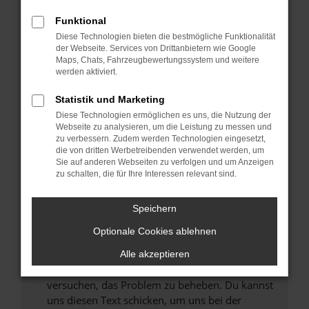
können das Laden bestimmter Seiten
Funktional
verhindern. Funktioniert die Seite in einem
Diese Technologien bieten die bestmögliche Funktionalität
anderen Browser oder in einem privaten
der Webseite. Services von Drittanbietern wie Google
Fenster?
Maps, Chats, Fahrzeugbewertungssystem und weitere
werden aktiviert.
Starte dein Gerät neu.
Das kann manchmal helfen, vorübergehende
Statistik und Marketing
Probleme zu beheben.
Diese Technologien ermöglichen es uns, die Nutzung der
Stelle sicher, dass dein Browser und dein
Webseite zu analysieren, um die Leistung zu messen und
zu verbessern. Zudem werden Technologien eingesetzt,
Betriebssystem auf dem neuesten Stand
die von dritten Werbetreibenden verwendet werden, um
sind.
Sie auf anderen Webseiten zu verfolgen und um Anzeigen
Veraltete Software birgt nicht nur ein
zu schalten, die für Ihre Interessen relevant sind.
Sicherheitsrisiko, sondern kann auch dazu
führen, dass bestimmte Funktionen nicht mehr
Speichern
unterstützt werden.
Optionale Cookies ablehnen
Wende dich an den Webseitenbetreiber.
Wenn du alle oben genannten Schritte versucht
Alle akzeptieren
hast, kontaktiere uns bitte. Wir werden
versuchen, das Problem zu beheben. Du kannst
uns diesen Text schicken, um uns bei der