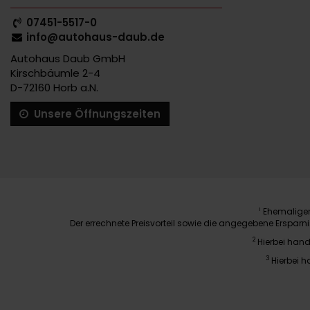
07451-5517-0
info@autohaus-daub.de
Autohaus Daub GmbH
Kirschbäumle 2-4
D-72160 Horb a.N.
Unsere Öffnungszeiten
Ehemaliger 
1
Der errechnete Preisvorteil sowie die angegebene Erspar
2
Hierbei hand
3
Hierbei h