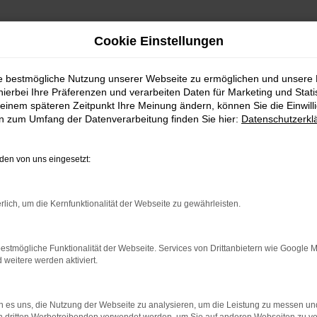
Cookie Einstellungen
ie bestmögliche Nutzung unserer Webseite zu ermöglichen und unsere
hierbei Ihre Präferenzen und verarbeiten Daten für Marketing und Stati
einem späteren Zeitpunkt Ihre Meinung ändern, können Sie die Einwillig
en zum Umfang der Datenverarbeitung finden Sie hier:
Datenschutzerkl
RROR
en von uns eingesetzt:
rlich, um die Kernfunktionalität der Webseite zu gewährleisten.
indung.
estmögliche Funktionalität der Webseite. Services von Drittanbietern wie Google 
hine?
eitere werden aktiviert.
aden bestimmter Seiten verhindern. Funktioniert die Seite in e
 es uns, die Nutzung der Webseite zu analysieren, um die Leistung zu messen u