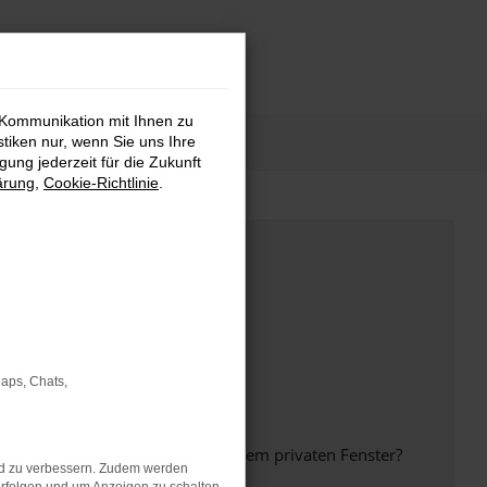
 Kommunikation mit Ihnen zu
stiken nur, wenn Sie uns Ihre
ung jederzeit für die Zukunft
ärung
,
Cookie-Richtlinie
.
Maps, Chats,
inem anderen Browser oder in einem privaten Fenster?
nd zu verbessern. Zudem werden