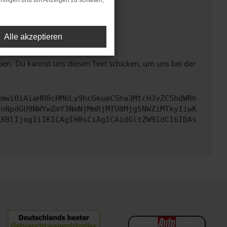
rfolgen und um Anzeigen zu schalten,
ht mehr unterstützt werden.
Alle akzeptieren
ben. Du kannst uns diesen Text schicken, um uns bei der
cmwiOiAiaHR0cHM6Ly9hcGkueC5ha3MtcHJvZC5hdWRh
YnNpdGU9NWYwZmY3NmNjMmRjMTU0Mjg5NWZiMTkyIiwK
eXBlIjogIiIKICAgIH0sCiAgICAidGltZW91dCI6IDAs