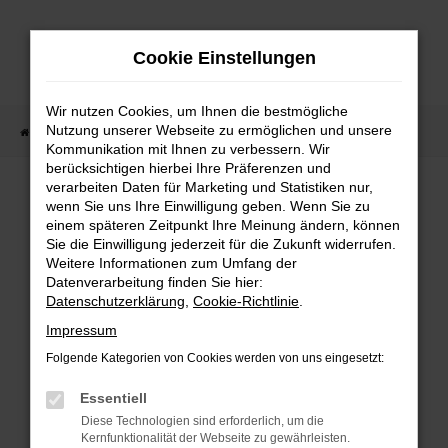
Zum
Hauptinhalt
Cookie Einstellungen
springen
Wir nutzen Cookies, um Ihnen die bestmögliche
Nutzung unserer Webseite zu ermöglichen und unsere
Startseite
Fahrzeugangebote
Fahrzeugbestand
Kommunikation mit Ihnen zu verbessern. Wir
berücksichtigen hierbei Ihre Präferenzen und
verarbeiten Daten für Marketing und Statistiken nur,
wenn Sie uns Ihre Einwilligung geben. Wenn Sie zu
FEHLER: NETWORK ERROR
einem späteren Zeitpunkt Ihre Meinung ändern, können
Sie die Einwilligung jederzeit für die Zukunft widerrufen.
Weitere Informationen zum Umfang der
Beim Laden ist ein Fehler aufgetreten.
Datenverarbeitung finden Sie hier:
Hier sind ein paar Tipps, die dir helfen können:
Datenschutzerklärung
,
Cookie-Richtlinie
.
Überprüfe deine Firewall und deine
Impressum
Internetverbindung.
Folgende Kategorien von Cookies werden von uns eingesetzt:
Laden andere Webseiten, zum Beispiel deine
Suchmaschine?
Essentiell
Prüfe deine Browsererweiterungen.
Diese Technologien sind erforderlich, um die
Kernfunktionalität der Webseite zu gewährleisten.
Manche Erweiterungen, wie Werbeblocker,