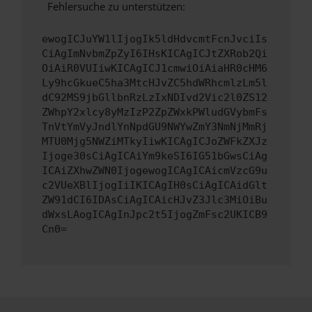
Fehlersuche zu unterstützen:
ewogICJuYW1lIjogIk5ldHdvcmtFcnJvciIs
CiAgImNvbmZpZyI6IHsKICAgICJtZXRob2Qi
OiAiR0VUIiwKICAgICJ1cmwiOiAiaHR0cHM6
Ly9hcGkueC5ha3MtcHJvZC5hdWRhcmlzLm5l
dC92MS9jbGllbnRzLzIxNDIvd2Vic2l0ZS12
ZWhpY2xlcy8yMzIzP2ZpZWxkPWludGVybmFs
TnVtYmVyJndlYnNpdGU9NWYwZmY3NmNjMmRj
MTU0Mjg5NWZiMTkyIiwKICAgICJoZWFkZXJz
Ijoge30sCiAgICAiYm9keSI6IG51bGwsCiAg
ICAiZXhwZWN0IjogewogICAgICAicmVzcG9u
c2VUeXBlIjogIiIKICAgIH0sCiAgICAidGlt
ZW91dCI6IDAsCiAgICAicHJvZ3Jlc3MiOiBu
dWxsLAogICAgInJpc2t5IjogZmFsc2UKICB9
Cn0=