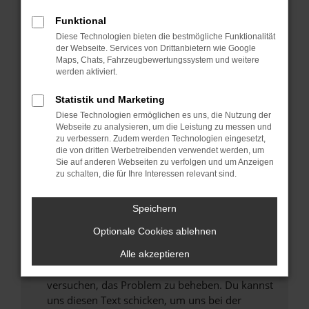
können das Laden bestimmter Seiten
Funktional
verhindern. Funktioniert die Seite in einem
Diese Technologien bieten die bestmögliche Funktionalität
anderen Browser oder in einem privaten
der Webseite. Services von Drittanbietern wie Google
Fenster?
Maps, Chats, Fahrzeugbewertungssystem und weitere
werden aktiviert.
Starte dein Gerät neu.
Das kann manchmal helfen, vorübergehende
Statistik und Marketing
Probleme zu beheben.
Diese Technologien ermöglichen es uns, die Nutzung der
Stelle sicher, dass dein Browser und dein
Webseite zu analysieren, um die Leistung zu messen und
zu verbessern. Zudem werden Technologien eingesetzt,
Betriebssystem auf dem neuesten Stand
die von dritten Werbetreibenden verwendet werden, um
sind.
Sie auf anderen Webseiten zu verfolgen und um Anzeigen
Veraltete Software birgt nicht nur ein
zu schalten, die für Ihre Interessen relevant sind.
Sicherheitsrisiko, sondern kann auch dazu
führen, dass bestimmte Funktionen nicht mehr
Speichern
unterstützt werden.
Optionale Cookies ablehnen
Wende dich an den Webseitenbetreiber.
Wenn du alle oben genannten Schritte versucht
Alle akzeptieren
hast, kontaktiere uns bitte. Wir werden
versuchen, das Problem zu beheben. Du kannst
uns diesen Text schicken, um uns bei der