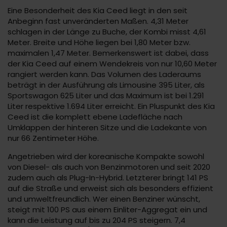
Eine Besonderheit des Kia Ceed liegt in den seit
Anbeginn fast unveränderten Maßen. 4,31 Meter
schlagen in der Länge zu Buche, der Kombi misst 4,61
Meter. Breite und Höhe liegen bei 1,80 Meter bzw.
maximalen 1,47 Meter. Bemerkenswert ist dabei, dass
der Kia Ceed auf einem Wendekreis von nur 10,60 Meter
rangiert werden kann. Das Volumen des Laderaums
beträgt in der Ausführung als Limousine 395 Liter, als
Sportswagon 625 Liter und das Maximum ist bei 1.291
Liter respektive 1.694 Liter erreicht. Ein Pluspunkt des Kia
Ceed ist die komplett ebene Ladefläche nach
Umklappen der hinteren Sitze und die Ladekante von
nur 66 Zentimeter Höhe.
Angetrieben wird der koreanische Kompakte sowohl
von Diesel- als auch von Benzinmotoren und seit 2020
zudem auch als Plug-In-Hybrid. Letzterer bringt 141 PS
auf die Straße und erweist sich als besonders effizient
und umweltfreundlich. Wer einen Benziner wünscht,
steigt mit 100 PS aus einem Einliter-Aggregat ein und
kann die Leistung auf bis zu 204 PS steigern. 7,4