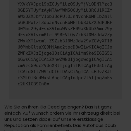
YXVkYXJpc19pZCUyMiUzQSUyMjViODNlMzc3
OGE5YTUyMzAyNTAwMWM5OCUyMiU3RCU1RCZm
aWx0ZXJbMV1bb3BdPUlOJnNvcnRbMF1bZmll
bGRdPWlzT3duJnNvcnRbMF1bb3JkZXJdPURF
U0Mmc29ydFsxXVtmaWVsZF09aXNUb3Amc29y
dFsxXVtvcmRlcl09REVTQyZzb3J0WzJdW2Zp
ZWxkXT1wcmljZSZzb3J0WzJdW29yZGVyXT1B
U0MmbGltaXQ9MjAmc2tpcD0wIiwKICAgICJo
ZWFkZXJzIjoge30sCiAgICAiYm9keSI6IG51
bGwsCiAgICAiZXhwZWN0IjogewogICAgICAi
cmVzcG9uc2VUeXBlIjogIiIKICAgIH0sCiAg
ICAidGltZW91dCI6IDAsCiAgICAicHJvZ3Jl
c3MiOiBudWxsLAogICAgInJpc2t5IjogZmFs
c2UKICB9Cn0=
Wie Sie an Ihren Kia Ceed gelangen? Das ist ganz
einfach. Auf Wunsch ordern Sie Ihr Fahrzeug direkt bei
uns und setzen dabei auf unsere erstklassige
Reputation als Familienbetrieb. Das Autohaus Daub