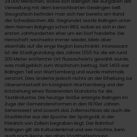
34.000 Menschen, wobei sich Balingen die Aufgaben der
Verwaltung mit dem benachbarten Geislingen teilt.
Geografisch befindet man sich hier bereits am Rand
der Schwäbischen Alb. Gegründet wurde Balingen unter
dem Namen Balginga schon 863, wobei es sich in den
ersten Jahrhunderten eher um ein Dorf handelte. Die
Herrschaft wechselte immer wieder, blieb aber
ebenfalls auf die enge Region beschränkt. Interessant
ist die Stadtgründung des Jahres 1255 für die ein rund
200 Meter entfernter Ort flussaufwärts gewählt wurde,
was maßgeblich zum Wachstum beitrug. Seit 1403 war
Balingen Teil von Württemberg und wurde mehrmals
zerstört. Dies änderte jedoch nichts an der Erhebung zur
Oberamtsstadt im Königreich Württemberg und der
Entstehung eines florierenden Standorts für die
Textilindustrie. Die heutige Größe erlangte Balingen im
Zuge der Gemeindereformen in den 1970er Jahren.
Sehenswert sind sowohl das Zollernschloss als auch die
Stadtkirche aus der Epoche der Spätgotik, in der
Friedrich von Zollern begraben liegt. Der Bahnhof
Balingen gilt als Kulturdenkmal und wer möchte, kann
auch noch Reste der alten Stadtbefestigung