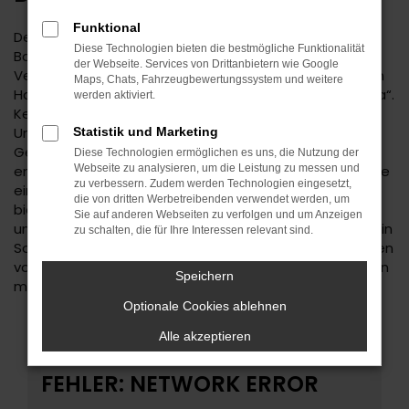
Funktional
Der Kia Ceed ist eine kluge Wahl für Ihre Mobilität in
Diese Technologien bieten die bestmögliche Funktionalität
Balingen. Bei diesem Fahrzeug gehen
der Webseite. Services von Drittanbietern wie Google
Vernunftsargumente und emotionale Aspekte Hand in
Maps, Chats, Fahrzeugbewertungssystem und weitere
Hand und geben beide den Ausschlag für ein klares „Ja“.
werden aktiviert.
Kennzeichnend für den Kia Ceed ist die Ausstattung.
Unabhängig davon, ob Sie sich für einen
Statistik und Marketing
Gebrauchtwagen und damit für ein älteres Baujahr
Diese Technologien ermöglichen es uns, die Nutzung der
entscheiden oder einen Neuwagen wählen erhalten Sie
Webseite zu analysieren, um die Leistung zu messen und
zu verbessern. Zudem werden Technologien eingesetzt,
ein rundum tadelloses Modell. Wir vom Autohaus Daub
die von dritten Werbetreibenden verwendet werden, um
bieten Ihnen den Kia Ceed zu einem exzellenten Preis
Sie auf anderen Webseiten zu verfolgen und um Anzeigen
und ermöglichen zudem immer wieder das Einsteigen in
zu schalten, die für Ihre Interessen relevant sind.
Sondermodelle. Wenn Sie Ihre Mobilität auf den Straßen
von Balingen und Umgebung auf ein neues Level heben
Speichern
möchten, ist der Kia Ceed bestens geeignet.
Optionale Cookies ablehnen
Alle akzeptieren
FEHLER: NETWORK ERROR