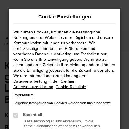
Zum
Hauptinhalt
Cookie Einstellungen
springen
Wir nutzen Cookies, um Ihnen die bestmögliche
Nutzung unserer Webseite zu ermöglichen und unsere
Startseite
Balingen
Kia
Kia Ceed in Balingen günstig kaufen |
Kommunikation mit Ihnen zu verbessern. Wir
Lieferservice nach Balingen
berücksichtigen hierbei Ihre Präferenzen und
verarbeiten Daten für Marketing und Statistiken nur,
wenn Sie uns Ihre Einwilligung geben. Wenn Sie zu
Kia Ceed in Balingen
einem späteren Zeitpunkt Ihre Meinung ändern, können
Sie die Einwilligung jederzeit für die Zukunft widerrufen.
günstig kaufen |
Weitere Informationen zum Umfang der
Datenverarbeitung finden Sie hier:
Lieferservice nach
Datenschutzerklärung
,
Cookie-Richtlinie
.
Balingen
Impressum
Folgende Kategorien von Cookies werden von uns eingesetzt:
KIA CEED – ERSTKLASSIG FÜR
Essentiell
Diese Technologien sind erforderlich, um die
BALINGEN GEEIGNET
Kernfunktionalität der Webseite zu gewährleisten.