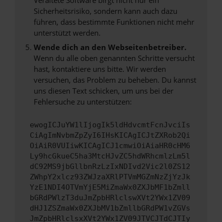
Sicherheitsrisiko, sondern kann auch dazu
führen, dass bestimmte Funktionen nicht mehr
unterstützt werden.
Wende dich an den Webseitenbetreiber.
Wenn du alle oben genannten Schritte versucht
hast, kontaktiere uns bitte. Wir werden
versuchen, das Problem zu beheben. Du kannst
uns diesen Text schicken, um uns bei der
Fehlersuche zu unterstützen:
ewogICJuYW1lIjogIk5ldHdvcmtFcnJvciIs
CiAgImNvbmZpZyI6IHsKICAgICJtZXRob2Qi
OiAiR0VUIiwKICAgICJ1cmwiOiAiaHR0cHM6
Ly9hcGkueC5ha3MtcHJvZC5hdWRhcmlzLm5l
dC92MS9jbGllbnRzLzIxNDIvd2Vic2l0ZS12
ZWhpY2xlcz93ZWJzaXRlPTVmMGZmNzZjYzJk
YzE1NDI4OTVmYjE5MiZmaWx0ZXJbMF1bZmll
bGRdPWlzT3duJmZpbHRlclswXVt2YWx1ZV09
dHJ1ZSZmaWx0ZXJbMV1bZmllbGRdPW1vZGVs
JmZpbHRlclsxXVt2YWx1ZV09JTVCJTdCJTIy