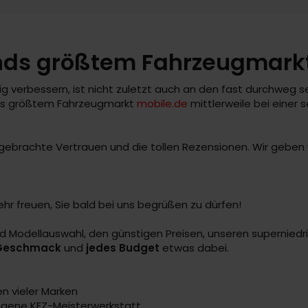
nds größtem Fahrzeugmark
g verbessern, ist nicht zuletzt auch an den fast durchweg 
ands größtem Fahrzeugmarkt
mobile.de
mittlerweile bei einer
gebrachte Vertrauen und die tollen Rezensionen. Wir geben w
ehr freuen, Sie bald bei uns begrüßen zu dürfen!
nd Modellauswahl, den günstigen Preisen, unseren supernied
 Geschmack
und
jedes Budget
etwas dabei.
 vieler Marken
eigene KFZ-Meisterwerkstatt