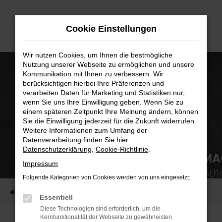
Zum
Hauptinhalt
Cookie Einstellungen
springen
Wir nutzen Cookies, um Ihnen die bestmögliche
Nutzung unserer Webseite zu ermöglichen und unsere
Kommunikation mit Ihnen zu verbessern. Wir
berücksichtigen hierbei Ihre Präferenzen und
verarbeiten Daten für Marketing und Statistiken nur,
wenn Sie uns Ihre Einwilligung geben. Wenn Sie zu
einem späteren Zeitpunkt Ihre Meinung ändern, können
Sie die Einwilligung jederzeit für die Zukunft widerrufen.
Weitere Informationen zum Umfang der
Datenverarbeitung finden Sie hier:
Datenschutzerklärung
,
Cookie-Richtlinie
.
DEN HATTRICK PERFEKT GEM
Impressum
DRITTE AUSZEICHNUNG IN FOLGE DURCH AUTO
Folgende Kategorien von Cookies werden von uns eingesetzt:
Startseite
Unternehmen
Blog
Essentiell
Diese Technologien sind erforderlich, um die
Kernfunktionalität der Webseite zu gewährleisten.