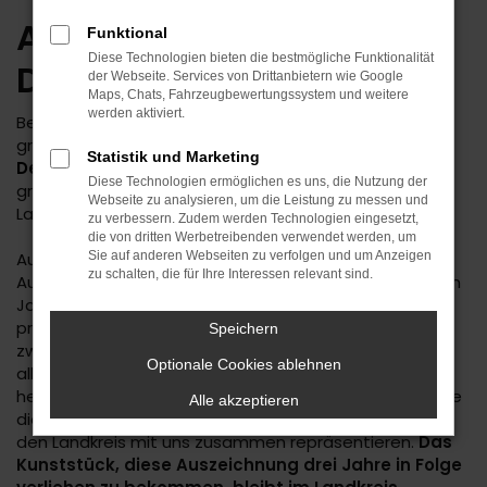
AUTO BILD: Aller guten
Funktional
Diese Technologien bieten die bestmögliche Funktionalität
Dinge sind 3
der Webseite. Services von Drittanbietern wie Google
Maps, Chats, Fahrzeugbewertungssystem und weitere
werden aktiviert.
Bereits im dritten Jahr in Folge wurden wir von Europas
größter Auto-Fachzeitschrift
AUTO BILD
zu einem von
Statistik und Marketing
Deutschlands besten Autohändlern
gewählt. Eine
Diese Technologien ermöglichen es uns, die Nutzung der
großartige Leistung, die es vorher im gesamten
Webseite zu analysieren, um die Leistung zu messen und
Landkreis Freudenstadt wohl noch nie gegeben hat.
zu verbessern. Zudem werden Technologien eingesetzt,
die von dritten Werbetreibenden verwendet werden, um
Auch 2023 ist der elitäre Kreis der ausgezeichneten
Sie auf anderen Webseiten zu verfolgen und um Anzeigen
zu schalten, die für Ihre Interessen relevant sind.
Autohäuser rund um Freudenstadt sehr klein. In diesem
Jahr wurden hier, neben uns, nur zwei weitere Betriebe
prämiert - im vergangenen Jahr waren wir einer von
Speichern
zwei ausgezeichneten Betrieben, 2021 waren wir sogar
Optionale Cookies ablehnen
alleiniger Vertreter des Landkreises. An dieser Stelle
herzlichen Glückwunsch an das
Autohaus Möhrle
sowie
Alle akzeptieren
die
bhg Autohandelsgesellschaft
, die in diesem Jahr
den Landkreis mit uns zusammen repräsentieren.
Das
Kunststück, diese Auszeichnung drei Jahre in Folge