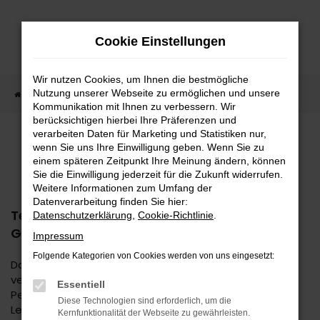
Zum
Hauptinhalt
Cookie Einstellungen
springen
Wir nutzen Cookies, um Ihnen die bestmögliche
Nutzung unserer Webseite zu ermöglichen und unsere
Startseite
Unternehmen
Blog
Kommunikation mit Ihnen zu verbessern. Wir
berücksichtigen hierbei Ihre Präferenzen und
verarbeiten Daten für Marketing und Statistiken nur,
TEILNAHMEBEDINGUNGEN
wenn Sie uns Ihre Einwilligung geben. Wenn Sie zu
einem späteren Zeitpunkt Ihre Meinung ändern, können
GEWINNSPIEL BEATPARADE
Sie die Einwilligung jederzeit für die Zukunft widerrufen.
Weitere Informationen zum Umfang der
Datenverarbeitung finden Sie hier:
Teilnahmebedingungen Autohaus Daub
Datenschutzerklärung
,
Cookie-Richtlinie
.
GmbH Meta Gewinnspiel
Impressum
Folgende Kategorien von Cookies werden von uns eingesetzt:
Das Gewinnspiel wird von Autohaus Daub GmbH
veranstaltet. Teilnahmeberechtigt ist jede natürliche
Essentiell
Person mit Wohnsitz in Deutschland, die das 18.
Diese Technologien sind erforderlich, um die
Lebensjahr vollendet hat. Das Gewinnspiel beginnt am
Kernfunktionalität der Webseite zu gewährleisten.