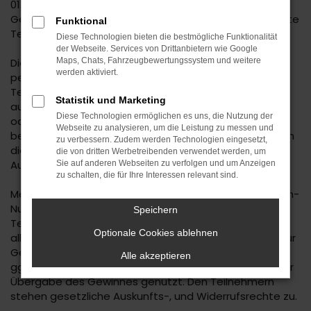
01.07.2026 um 12:00 Uhr; Teilnahmeschluss des
Gewinnspiels ist der 12.07.2026 um 23:59 Uhr. Verspätete
Funktional
Teilnahmen können nicht berücksichtigt werden.
Diese Technologien bieten die bestmögliche Funktionalität
der Webseite. Services von Drittanbietern wie Google
Die Teilnahme am Gewinnspiel ist nur durch die
Maps, Chats, Fahrzeugbewertungssystem und weitere
werden aktiviert.
persönliche Eintragung des Teilnehmers/der
Teilnehmerin zulässig. Die Teilnahme über
Statistik und Marketing
automatisierte Verfahren (z. B. über Gewinnspielclubs
Diese Technologien ermöglichen es uns, die Nutzung der
oder Gewinnspielservice-Anbieter) ist unzulässig. Wir
Webseite zu analysieren, um die Leistung zu messen und
behalten uns in diesen Fällen und bei Verstößen gegen
zu verbessern. Zudem werden Technologien eingesetzt,
die Teilnahmebedingungen oder Manipulationen den
die von dritten Werbetreibenden verwendet werden, um
Ausschluss der betreffenden Teilnehmer vor.
Sie auf anderen Webseiten zu verfolgen und um Anzeigen
zu schalten, die für Ihre Interessen relevant sind.
Mehrere Kommentare desselben Facebook/Instagram-
Nutzers und/oder derselben Person werden als eine
Speichern
Teilnahme am Gewinnspiel gewertet. Hierfür werden
Optionale Cookies ablehnen
alle Nutzernamen der Teilnehmer/innen erfasst und zur
Gewinnermittlung gespeichert. Adressdaten werden
Alle akzeptieren
ggfs. später nur von den Gewinnern erfasst und nur zur
Übergabe des Gewinnes genutzt. Den Teilnehmern
stehen gesetzliche Auskunfts-, und Widerrufsrechte zu.