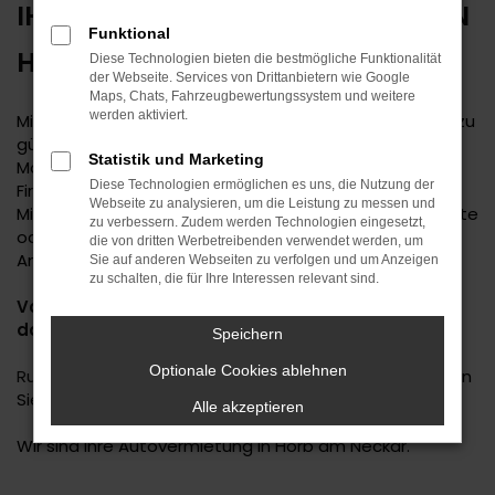
IHR SPEZIALIST FÜR MIETWAGEN IN
Funktional
HORB AM NECKAR AN DER A81!
Diese Technologien bieten die bestmögliche Funktionalität
der Webseite. Services von Drittanbietern wie Google
Maps, Chats, Fahrzeugbewertungssystem und weitere
werden aktiviert.
Mieten Sie einfach ein Auto in verschiedenen Klassen zu
günstigen Tages-, Wochen-, Wochenend- oder
Statistik und Marketing
Monatspreisen. Egal ob Sie als Privatperson,
Diese Technologien ermöglichen es uns, die Nutzung der
Firmeninhaber oder Außendienstmitarbeiter einen
Webseite zu analysieren, um die Leistung zu messen und
Mietwagen für einen Tag, eine Woche, für sechs Monate
zu verbessern. Zudem werden Technologien eingesetzt,
oder sogar 24 Monate suchen. Wir haben das richtige
die von dritten Werbetreibenden verwendet werden, um
Angebot! Sprechen Sie uns an!
Sie auf anderen Webseiten zu verfolgen und um Anzeigen
zu schalten, die für Ihre Interessen relevant sind.
Vom Kleinwagen bis zum Transporter ist alles
dabei!
Speichern
Optionale Cookies ablehnen
Rufen Sie uns an unter Tel.:
07451-5517-17
oder senden
Sie eine E-Mail an
werkstatt@autohaus-daub.de
.
Alle akzeptieren
Wir sind Ihre Autovermietung in Horb am Neckar.