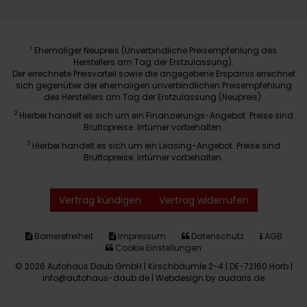
Ehemaliger Neupreis (Unverbindliche Preisempfehlung des
1
Herstellers am Tag der Erstzulassung).
Der errechnete Preisvorteil sowie die angegebene Ersparnis errechnet
sich gegenüber der ehemaligen unverbindlichen Preisempfehlung
des Herstellers am Tag der Erstzulassung (Neupreis).
2
Hierbei handelt es sich um ein Finanzierungs-Angebot. Preise sind
Bruttopreise. Irrtümer vorbehalten.
3
Hierbei handelt es sich um ein Leasing-Angebot. Preise sind
Bruttopreise. Irrtümer vorbehalten.
Vertrag kündigen
Vertrag widerrufen
Barrierefreiheit
Impressum
Datenschutz
AGB
Cookie Einstellungen
© 2026 Autohaus Daub GmbH | Kirschbäumle 2-4 | DE-72160 Horb |
info@autohaus-daub.de |
Webdesign by audaris.de