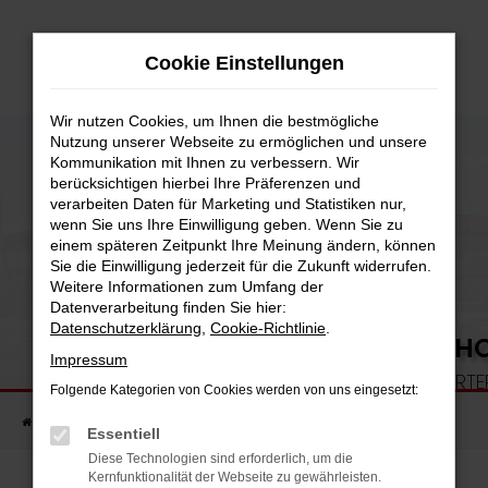
Zum
Hauptinhalt
Cookie Einstellungen
springen
Wir nutzen Cookies, um Ihnen die bestmögliche
Nutzung unserer Webseite zu ermöglichen und unsere
Kommunikation mit Ihnen zu verbessern. Wir
berücksichtigen hierbei Ihre Präferenzen und
verarbeiten Daten für Marketing und Statistiken nur,
wenn Sie uns Ihre Einwilligung geben. Wenn Sie zu
einem späteren Zeitpunkt Ihre Meinung ändern, können
Sie die Einwilligung jederzeit für die Zukunft widerrufen.
Weitere Informationen zum Umfang der
Datenverarbeitung finden Sie hier:
Datenschutzerklärung
,
Cookie-Richtlinie
.
IHRE AUTOVERMIETUNG IN H
Impressum
VOM KLEINWAGEN BIS ZUM TRANSPORTE
Folgende Kategorien von Cookies werden von uns eingesetzt:
Startseite
Unternehmen
Blog
Essentiell
Diese Technologien sind erforderlich, um die
Kernfunktionalität der Webseite zu gewährleisten.