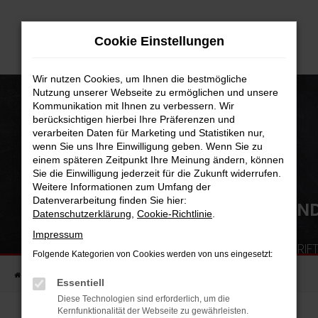
Zum
Hauptinhalt
Cookie Einstellungen
springen
Wir nutzen Cookies, um Ihnen die bestmögliche
Nutzung unserer Webseite zu ermöglichen und unsere
Kommunikation mit Ihnen zu verbessern. Wir
berücksichtigen hierbei Ihre Präferenzen und
verarbeiten Daten für Marketing und Statistiken nur,
wenn Sie uns Ihre Einwilligung geben. Wenn Sie zu
einem späteren Zeitpunkt Ihre Meinung ändern, können
Sie die Einwilligung jederzeit für die Zukunft widerrufen.
Weitere Informationen zum Umfang der
Datenverarbeitung finden Sie hier:
EINER DER BESTEN AUTOHÄN
Datenschutzerklärung
,
Cookie-Richtlinie
.
DEUTSCHLANDS!
Impressum
AUSZEICHNUNG DURCH DIE FACHZEITSCHRIF
Folgende Kategorien von Cookies werden von uns eingesetzt:
BILD
Startseite
Unternehmen
Blog
Essentiell
Diese Technologien sind erforderlich, um die
Kernfunktionalität der Webseite zu gewährleisten.