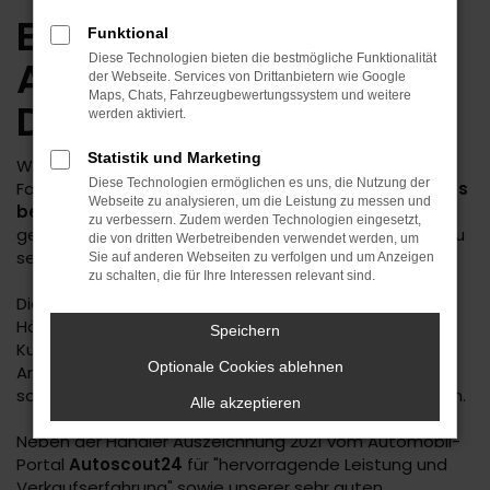
Einer der besten
Funktional
Diese Technologien bieten die bestmögliche Funktionalität
Autohändler
der Webseite. Services von Drittanbietern wie Google
Maps, Chats, Fahrzeugbewertungssystem und weitere
Deutschlands!
werden aktiviert.
Statistik und Marketing
Wir sind sehr stolz, von Europas größter Auto-
Diese Technologien ermöglichen es uns, die Nutzung der
Fachzeitschrift
AUTO BILD
zu einem von
Deutschlands
Webseite zu analysieren, um die Leistung zu messen und
besten Autohändlern
(als einziger Händler im
zu verbessern. Zudem werden Technologien eingesetzt,
gesamten Landkreis Freudenstadt) gewählt worden zu
die von dritten Werbetreibenden verwendet werden, um
sein.
Sie auf anderen Webseiten zu verfolgen und um Anzeigen
zu schalten, die für Ihre Interessen relevant sind.
Die Auszeichnung erfolgt auf Basis von
Händlerempfehlungen und einer detaillierten
Speichern
Kundenbefragung mit Bewertungen zu Beratung,
Optionale Cookies ablehnen
Angeboten, Preisen und der Gesamtzufriedenheit
sowie der Weiterempfehlungsbereitschaft der Kunden.
Alle akzeptieren
Neben der Händler Auszeichnung 2021 vom Automobil-
Portal
Autoscout24
für "hervorragende Leistung und
Verkaufserfahrung" sowie unserer sehr guten