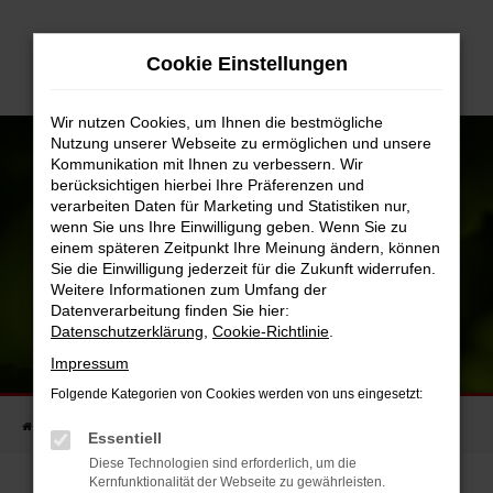
Zum
Hauptinhalt
Cookie Einstellungen
springen
Wir nutzen Cookies, um Ihnen die bestmögliche
Nutzung unserer Webseite zu ermöglichen und unsere
Kommunikation mit Ihnen zu verbessern. Wir
berücksichtigen hierbei Ihre Präferenzen und
verarbeiten Daten für Marketing und Statistiken nur,
wenn Sie uns Ihre Einwilligung geben. Wenn Sie zu
einem späteren Zeitpunkt Ihre Meinung ändern, können
Sie die Einwilligung jederzeit für die Zukunft widerrufen.
Weitere Informationen zum Umfang der
Datenverarbeitung finden Sie hier:
UMWELTSCHUTZ IST
Datenschutzerklärung
,
Cookie-Richtlinie
.
MENSCHENSCHUTZ
Impressum
SPENDE AN DEN NABU HORB E. V.
Folgende Kategorien von Cookies werden von uns eingesetzt:
Startseite
Unternehmen
Blog
Essentiell
Diese Technologien sind erforderlich, um die
Kernfunktionalität der Webseite zu gewährleisten.