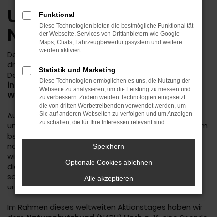
Unterstützung für den
Funktional
Diese Technologien bieten die bestmögliche Funktionalität
Naturschutzbund
der Webseite. Services von Drittanbietern wie Google
Maps, Chats, Fahrzeugbewertungssystem und weitere
werden aktiviert.
Der
Schutz der Umwelt
ist eines der wichtigsten und
dringlichsten Themen auf dem gesamten Globus.
Statistik und Marketing
Darauf wird jedes Jahr am 5. Juni durch den
Diese Technologien ermöglichen es uns, die Nutzung der
internationalen Tag der Umwelt bzw.
Webseite zu analysieren, um die Leistung zu messen und
Weltumwelttag
aufmerksam gemacht.
zu verbessern. Zudem werden Technologien eingesetzt,
die von dritten Werbetreibenden verwendet werden, um
Auch wir sind ständig darum bemüht, die Prozesse in
Sie auf anderen Webseiten zu verfolgen und um Anzeigen
zu schalten, die für Ihre Interessen relevant sind.
unserem Unternehmen immer weiter zu optimieren, um
bspw. durch Ressourcenschonung bzw. -einsparung
nachhaltig zum Umweltschutz beizutragen. Ebenso
Speichern
wichtig ist uns zusätzlich, diejenigen zu unterstützen,
Optionale Cookies ablehnen
die mit ihrem meist ehrenamtlichen Einsatz dafür
sorgen möchten, dass unsere Umwelt schön, vielfältig
Alle akzeptieren
und bunt bleibt.
Im Rahmen dieses weltweiten Aktionstages haben wir